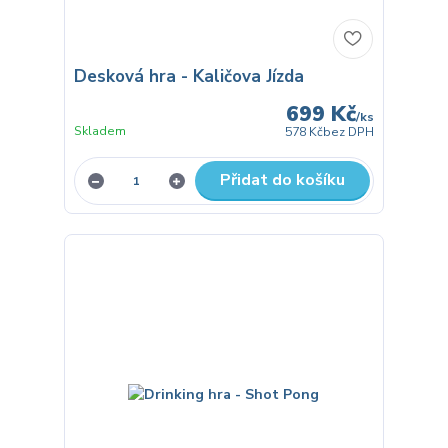
Desková hra - Kaličova Jízda
699 Kč
/
ks
Skladem
578 Kč
bez DPH
Přidat do košíku