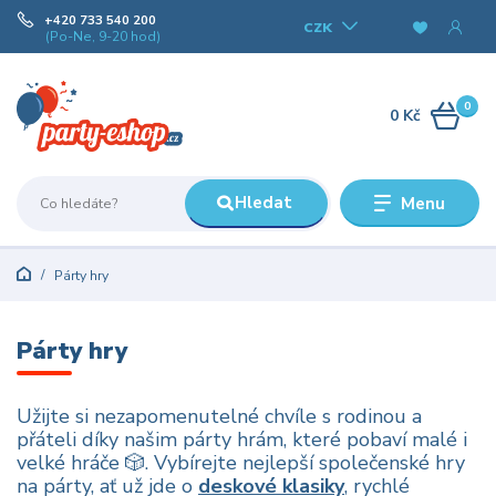
+420 733 540 200
CZK
(Po-Ne, 9-20 hod)
0
0 Kč
Hledat
Menu
Párty hry
Párty hry
Užijte si nezapomenutelné chvíle s rodinou a
přáteli díky našim párty hrám, které pobaví malé i
velké hráče 🎲. Vybírejte nejlepší společenské hry
na párty, ať už jde o
deskové klasiky
, rychlé