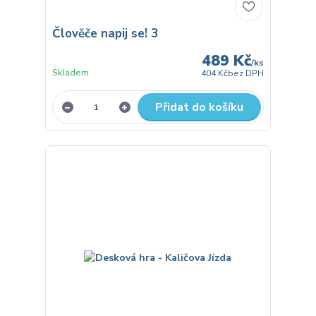
Člověče napij se! 3
489 Kč
/
ks
Skladem
404 Kč
bez DPH
Přidat do košíku