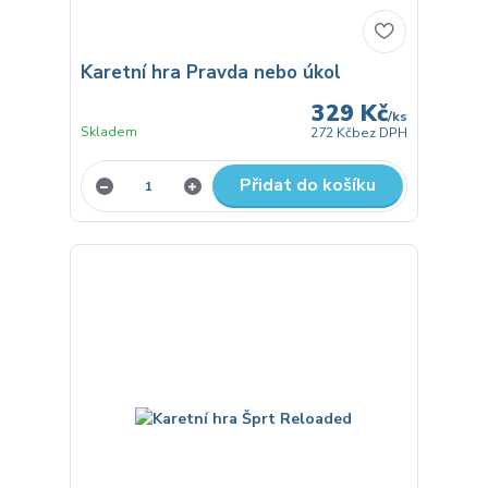
Karetní hra Pravda nebo úkol
329 Kč
/
ks
Skladem
272 Kč
bez DPH
Přidat do košíku