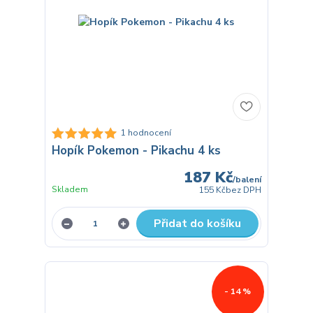
1 hodnocení
Hopík Pokemon - Pikachu 4 ks
187 Kč
/
balení
Skladem
155 Kč
bez DPH
Přidat do košíku
- 14 %