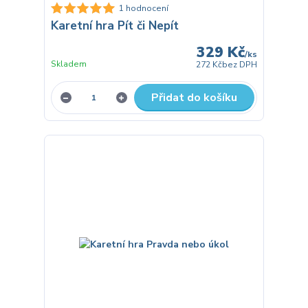
1 hodnocení
Karetní hra Pít či Nepít
329 Kč
/
ks
Skladem
272 Kč
bez DPH
Přidat do košíku