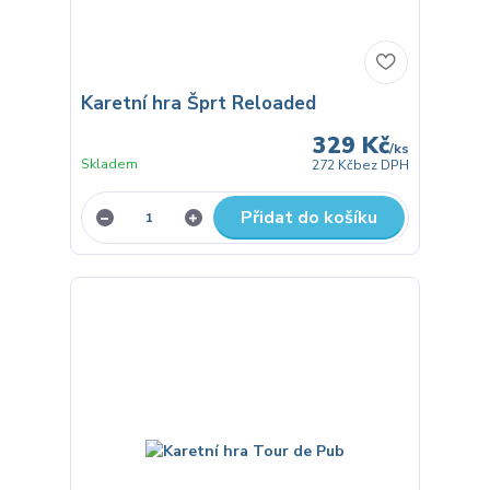
Karetní hra Šprt Reloaded
329 Kč
/
ks
Skladem
272 Kč
bez DPH
Přidat do košíku