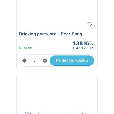
Drinking party hra - Beer Pong
138 Kč
/
ks
Skladem
114 Kč
bez DPH
Přidat do košíku