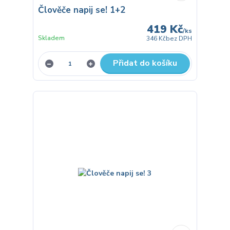
Člověče napij se! 1+2
419 Kč
/
ks
Skladem
346 Kč
bez DPH
Přidat do košíku