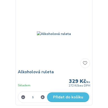
Alkoholová ruleta
329 Kč
/
ks
Skladem
272 Kč
bez DPH
Přidat do košíku