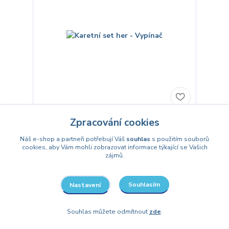
Karetní set her - Vypínač
Zpracování cookies
999 Kč
/
ks
Náš e-shop a partneři potřebují Váš
souhlas
s použitím souborů
Skladem
826 Kč
bez DPH
cookies, aby Vám mohli zobrazovat informace týkající se Vašich
zájmů.
Přidat do košíku
Souhlasím
Nastavení
Souhlas můžete odmítnout
zde
.