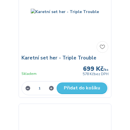
Karetní set her - Triple Trouble
699 Kč
/
ks
Skladem
578 Kč
bez DPH
Přidat do košíku