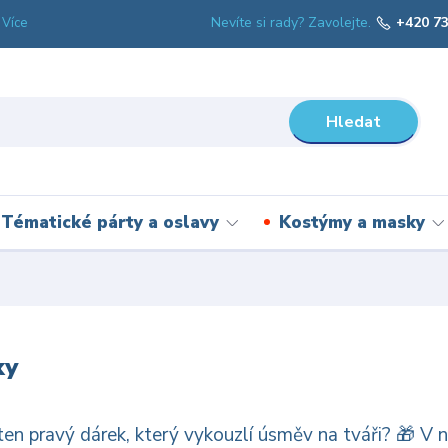
Nevíte si rady? Zavolejte.
+420 73
Více
Hledat
Tématické párty a oslavy
Kostýmy a masky
ky
en pravý dárek, který vykouzlí úsměv na tváři? 🎁 V n