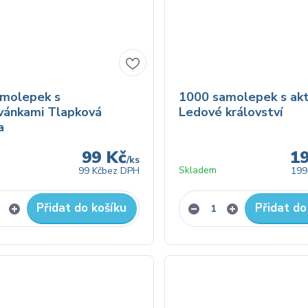
amolepek s
1000 samolepek s akt
vánkami Tlapková
Ledové království
a
99 Kč
1
/
ks
Skladem
99 Kč
bez DPH
199
Přidat do košíku
Přidat do