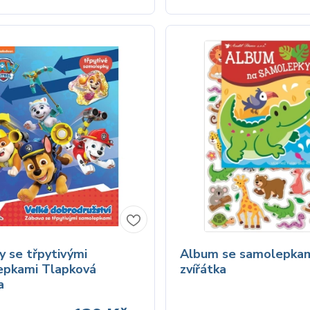
ty se třpytivými
Album se samolepkam
epkami Tlapková
zvířátka
a