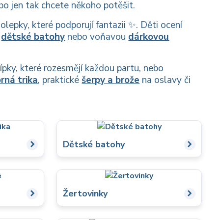
ebo jen tak chcete někoho potěšit.
lepky, které podporují fantazii ✨. Děti ocení
é
dětské batohy
nebo voňavou
dárkovou
ípky, které rozesmějí každou partu, nebo
rná trika
, praktické
šerpy a brože
na oslavy či
Dětské batohy
Žertovinky