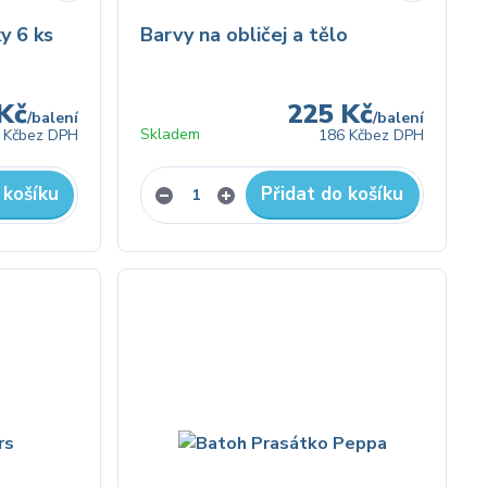
y 6 ks
Barvy na obličej a tělo
Kč
225 Kč
/
balení
/
balení
Skladem
 Kč
bez DPH
186 Kč
bez DPH
 košíku
Přidat do košíku