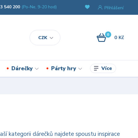
3 540 200
(Po-Ne, 9-20 hod)
Přihlášení
0
0 Kč
CZK
Více
Dárečky
Párty hry
aší kategorii dárečků najdete spoustu inspirace