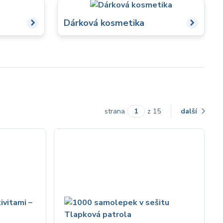
Dárková kosmetika
strana
z 15
další