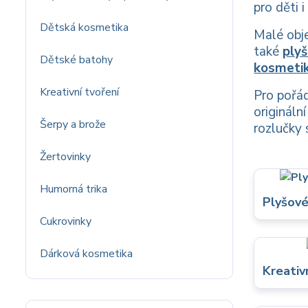
pro děti 
Dětská kosmetika
Malé obj
také
plyš
Dětské batohy
kosmeti
Kreativní tvoření
Pro pořá
origináln
Šerpy a brože
rozlučky
Žertovinky
Humorná trika
Plyšové
Cukrovinky
Dárková kosmetika
Kreativ