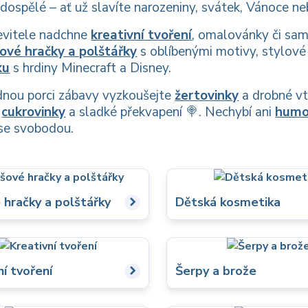
i dospělé – ať už slavíte narozeniny, svátek, Vánoce n
evitele nadchne
kreativní tvoření
, omalovánky či samo
ové hračky a polštářky
s oblíbenými motivy, stylov
ku
s hrdiny Minecraft a Disney.
dnou porci zábavy vyzkoušejte
žertovinky
a drobné vt
í
cukrovinky
a sladké překvapení 🍭. Nechybí ani
humo
 se svobodou.
 hračky a polštářky
Dětská kosmetika
ní tvoření
Šerpy a brože