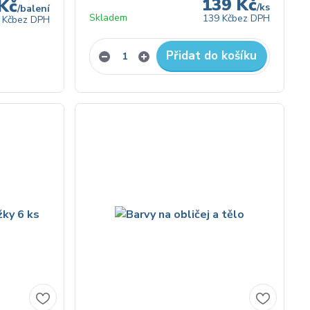
139 Kč
Kč
/
ks
/
balení
Skladem
139 Kč
bez DPH
 Kč
bez DPH
Přidat do košíku