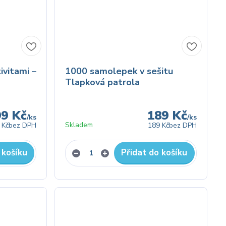
ivitami –
1000 samolepek v sešitu
Tlapková patrola
99 Kč
189 Kč
/
ks
/
ks
Skladem
 Kč
bez DPH
189 Kč
bez DPH
 košíku
Přidat do košíku