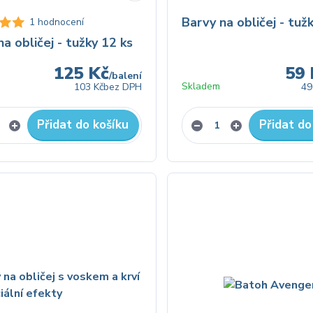
Barvy na obličej - tužk
1 hodnocení
na obličej - tužky 12 ks
125 Kč
59 
/
balení
Skladem
103 Kč
bez DPH
49
Přidat do košíku
Přidat do