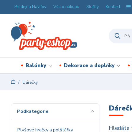
Prodejna Havířov
Vše o nákupu
Služby
Kontakt
Balónky
Dekorace a doplňky
Dárečky
Dáreč
Podkategorie
Hledáte t
Plyšové hračky a polštářky