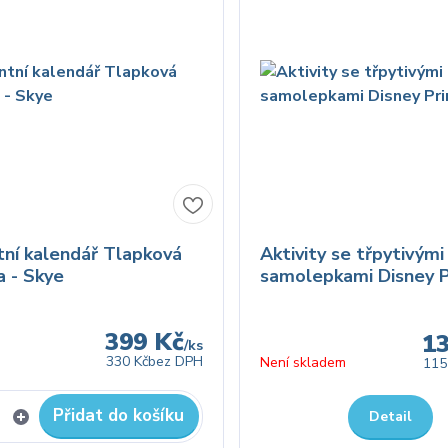
ní kalendář Tlapková
Aktivity se třpytivými
a - Skye
samolepkami Disney P
399 Kč
1
/
ks
330 Kč
bez DPH
Není skladem
115
Přidat do košíku
Detail