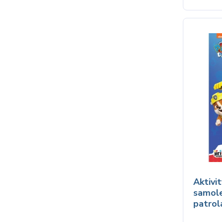
Aktivi
samol
patrol