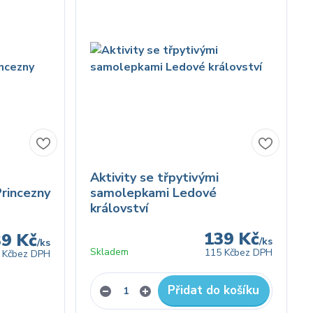
Aktivity se třpytivými
rincezny
samolepkami Ledové
království
139 Kč
39 Kč
/
ks
/
ks
Skladem
115 Kč
bez DPH
 Kč
bez DPH
Přidat do košíku