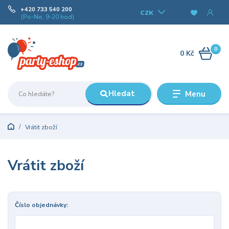
+420 733 540 200
CZK
(Po-Ne, 9-20 hod)
0
0 Kč
Hledat
Menu
Vrátit zboží
Vrátit zboží
Číslo objednávky: