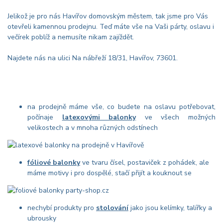
Jelikož je pro nás Havířov domovským městem, tak jsme pro Vás
otevřeli kamennou prodejnu. Teď máte vše na Vaši párty, oslavu i
večírek poblíž a nemusíte nikam zajíždět.
Najdete nás na ulici Na nábřeží 18/31, Havířov, 73601.
na prodejně máme vše, co budete na oslavu potřebovat,
počínaje
latexovými balonky
ve všech možných
velikostech a v mnoha různých odstínech
fóliové balonky
ve tvaru čísel, postaviček z pohádek, ale
máme motivy i pro dospělé, stačí přijít a kouknout se
nechybí produkty pro
stolování
jako jsou kelímky, talířky a
ubrousky