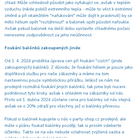
chlad. Může vzhledově působit jako vyfukující se, avšak v teplém
vzduchu (nikde poblíž extremního tepla - může to vést k extrémní
změně a při okamžitém "nafukování" může dojít k prasknutí) by se
mělo hélium opět "roztáhnout" a balonek opět působit nafoukle.
Avšak pokud balonek na delší dobu vystavíte chladnému počasí
neneseme zodpovědnost za jeho neúčinnost.
Foukání balónků zakoupených jinde
:
Od 1. 4. 2024 proběhla úprava cen při foukání "cizích" (jinde
zakoupených) balónků. Z důvodu, že foukání héliem je pouze jako
doplňková službu pro naše zákazníky a máme na tom
nastavenou pouze symbolickou přirážku. Jelikož se nám na
prodejně rozmáhá foukání jiných balónků, tak jsme byli nuceni
podniknout tyto kroky, avšak s ohledem na zákazníky od nás.
Proto od 1. dubna 2024 zůstane cena pro balónky od nás stejná,
avšak se o 20% zdraží pro všechny, jež si balónky přinesou.
Pokud si balónek kupujete u nás v party-shop.cz prodejně, ale
máte v plánu foukat balónky později, tak si prosím odeberte
účtenku. Takto se na vás nebude vztahovat zvýšená sazba a