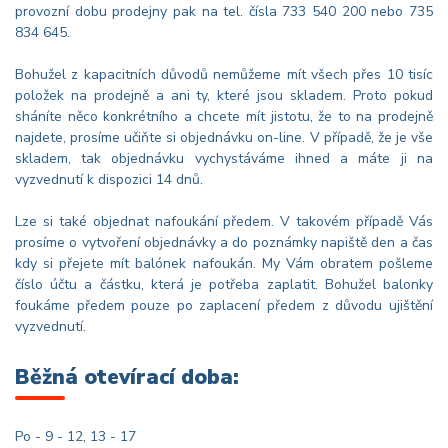
provozní dobu prodejny pak na tel. čísla 733 540 200 nebo 735
834 645.
Bohužel z kapacitních důvodů nemůžeme mít všech přes 10 tisíc
položek na prodejně a ani ty, které jsou skladem. Proto pokud
sháníte něco konkrétního a chcete mít jistotu, že to na prodejně
najdete, prosíme učiňte si objednávku on-line. V případě, že je vše
skladem, tak objednávku vychystáváme ihned a máte ji na
vyzvednutí k dispozici 14 dnů.
Lze si také objednat nafoukání předem. V takovém případě Vás
prosíme o vytvoření objednávky a do poznámky napiště den a čas
kdy si přejete mít balónek nafoukán. My Vám obratem pošleme
číslo účtu a částku, která je potřeba zaplatit. Bohužel balonky
foukáme předem pouze po zaplacení předem z důvodu ujištění
vyzvednutí.
Běžná otevírací doba:
Po - 9 - 12, 13 - 17