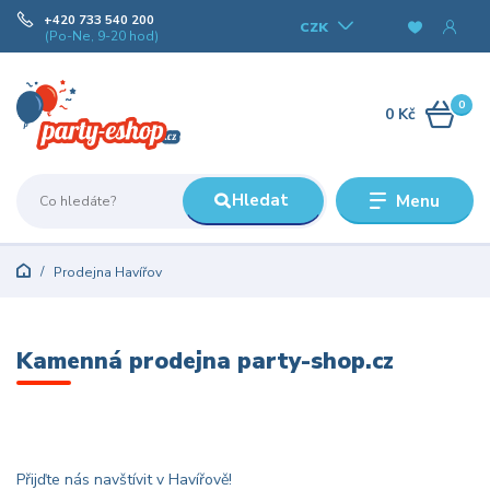
+420 733 540 200
CZK
(Po-Ne, 9-20 hod)
0
0 Kč
Hledat
Menu
Prodejna Havířov
Kamenná prodejna party-shop.cz
Přijďte nás navštívit v Havířově!