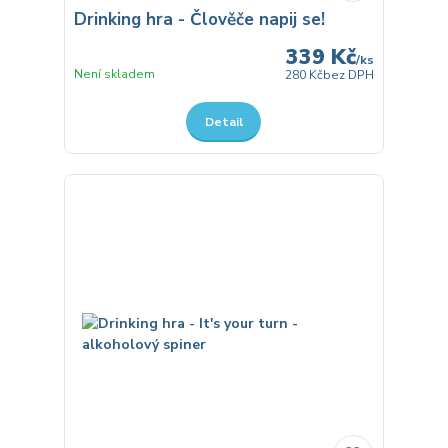
Drinking hra - Člověče napij se!
339 Kč
/
ks
Není skladem
280 Kč
bez DPH
Detail