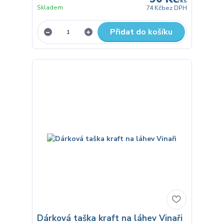
/
ks
Skladem
74 Kč
bez DPH
Přidat do košíku
Dárková taška kraft na láhev Vinaři