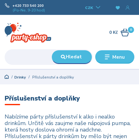
+420 733 540 200
CZK
(Po-Ne, 9-20 hod)
0
0 Kč
Hledat
Menu
Drinky
Příslušenství a doplňky
Příslušenství a doplňky
Nabízíme párty příslušenství k alko i nealko
drinkům. Určitě vás zaujme naše nápojová pumpa,
která hosty doslova ohromí a nadchne.
Příslušenství k párty drinkům by mělo být nejen