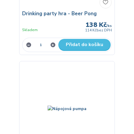
Drinking party hra - Beer Pong
138 Kč
/
ks
Skladem
114 Kč
bez DPH
Přidat do košíku