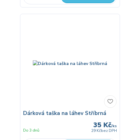
Dárková taška na láhev Stříbrná
35 Kč
/
ks
Do 3 dnů
29 Kč
bez DPH