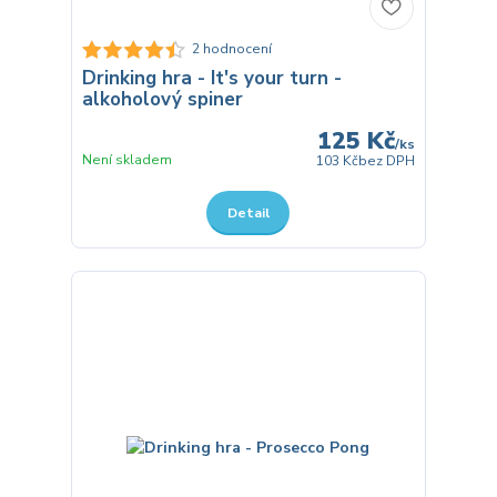
2 hodnocení
Drinking hra - It's your turn -
alkoholový spiner
125 Kč
/
ks
Není skladem
103 Kč
bez DPH
Detail