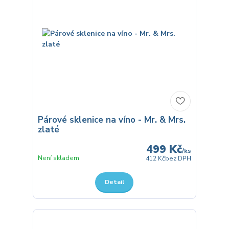
Párové sklenice na víno - Mr. & Mrs.
zlaté
499 Kč
/
ks
Není skladem
412 Kč
bez DPH
Detail