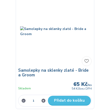
Samolepky na sklenky zlaté - Bride
a Groom
65 Kč
/
ks
Skladem
54 Kč
bez DPH
Přidat do košíku