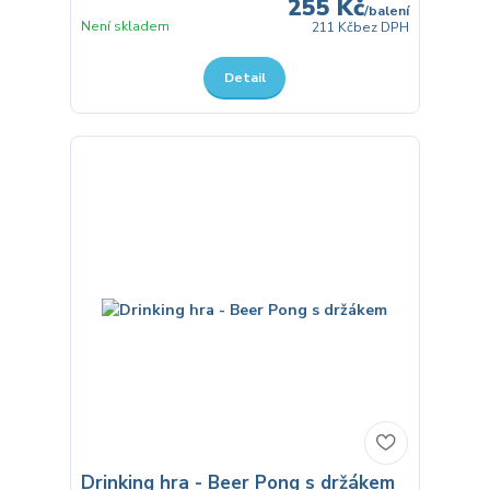
255 Kč
/
balení
Není skladem
211 Kč
bez DPH
Detail
Drinking hra - Beer Pong s držákem