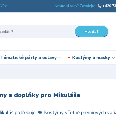
Nevíte si rady? Zavolejte.
+420 73
Více
Hledat
Tématické párty a oslavy
Kostýmy a masky
y a doplňky pro Mikuláše
ikuláš potřebuje! 👑 Kostýmy včetně prémiových varian