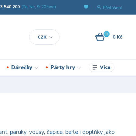
3 540 200
(Po-Ne, 9-20 hod)
Přihlášení
0
0 Kč
CZK
Více
Dárečky
Párty hry
t, paruky, vousy, čepice, berle i doplňky jako