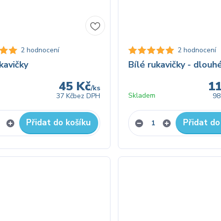
2 hodnocení
2 hodnocení
kavičky
Bílé rukavičky - dlouh
45 Kč
1
/
ks
Skladem
37 Kč
bez DPH
98
Přidat do košíku
Přidat do