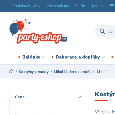
Prodejna Havířov
Vše o nákupu
Služby
Kontakt
Balónky
Dekorace a doplňky
Kostýmy a masky
Mikuláš, čert a anděl
Mikuláš
Kostým
Cena:
Vše, co M