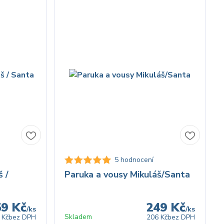
5 hodnocení
 /
Paruka a vousy Mikuláš/Santa
59 Kč
249 Kč
/
ks
/
ks
Skladem
 Kč
bez DPH
206 Kč
bez DPH