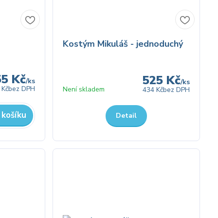
Kostým Mikuláš - jednoduchý
55 Kč
525 Kč
/
ks
/
ks
 Kč
bez DPH
Není skladem
434 Kč
bez DPH
 košíku
Detail