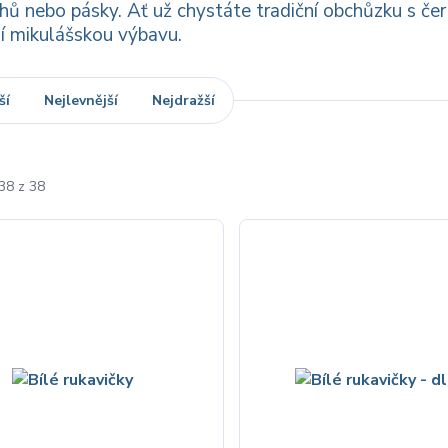
chů nebo pásky. Ať už chystáte tradiční obchůzku s če
í mikulášskou výbavu.
ší
Nejlevnější
Nejdražší
38 z 38