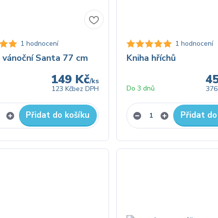
1 hodnocení
1 hodnocení
 vánoční Santa 77 cm
Kniha hříchů
149 Kč
4
/
ks
ů
Do 3 dnů
123 Kč
bez DPH
376
Přidat do košíku
Přidat do