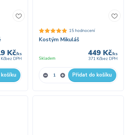
15 hodnocení
é
Kostým Mikuláš
19 Kč
449 Kč
/
ks
/
ks
Skladem
 Kč
bez DPH
371 Kč
bez DPH
 košíku
Přidat do košíku