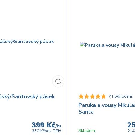
šský/Santovský pásek
7 hodnocení
m
Paruka a vousy Mikuláš
Santa
399 Kč
2
/
ks
Skladem
330 Kč
bez DPH
214