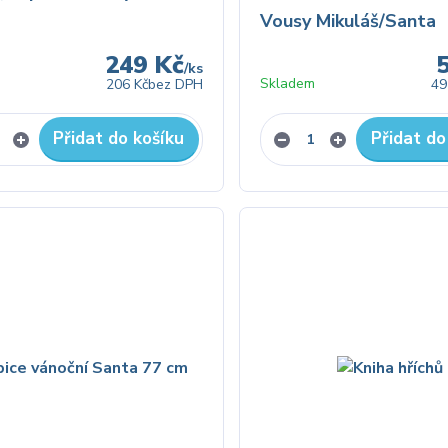
Vousy Mikuláš/Santa
249 Kč
/
ks
Skladem
206 Kč
bez DPH
49
Přidat do košíku
Přidat do