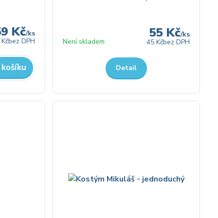
59 Kč
55 Kč
/
ks
/
ks
 Kč
bez DPH
Není skladem
45 Kč
bez DPH
 košíku
Detail