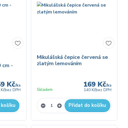
Mikulášská čepice červená se
zlatým lemováním
0 cm -
59 Kč
169 Kč
/
ks
/
ks
Skladem
 Kč
bez DPH
140 Kč
bez DPH
 košíku
Přidat do košíku