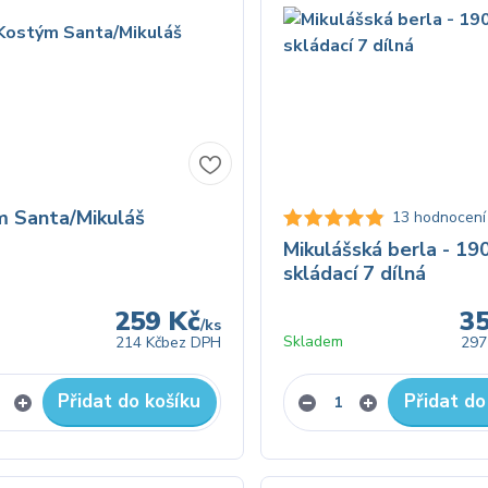
 Santa/Mikuláš
13 hodnocení
Mikulášská berla - 19
skládací 7 dílná
259 Kč
3
/
ks
Skladem
214 Kč
bez DPH
297
Přidat do košíku
Přidat do