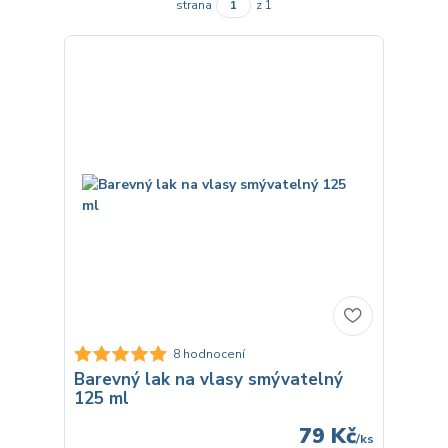
strana
z 1
8 hodnocení
Barevný lak na vlasy smývatelný
125 ml
79 Kč
/
ks