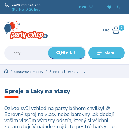
+420 733 540 200
CZK
(Po-Ne, 9-20 hod)
0
0 Kč
Hledat
Menu
Kostýmy a masky
Spreje a laky na vlasy
Spreje a laky na vlasy
Oživte svůj vzhled na párty během chvilky! 🎉
Barevný sprej na vlasy nebo barevný lak dodají
vašim vlasům výrazný odstín, který si všichni
zapamatují. V nabídce najdete pestré barvy – od