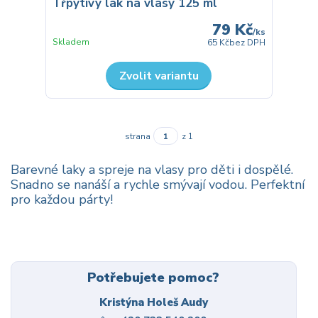
Třpytivý lak na vlasy 125 ml
79 Kč
/
ks
Skladem
65 Kč
bez DPH
Zvolit variantu
strana
z 1
Barevné laky a spreje na vlasy pro děti i dospělé.
Snadno se nanáší a rychle smývají vodou. Perfektní
pro každou párty!
Potřebujete pomoc?
Kristýna Holeš Audy