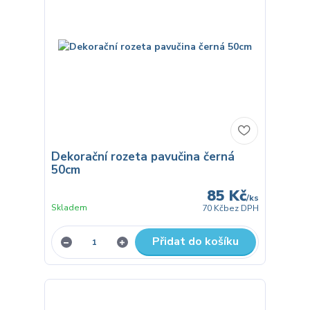
Dekorační rozeta pavučina černá
50cm
85 Kč
/
ks
Skladem
70 Kč
bez DPH
Přidat do košíku