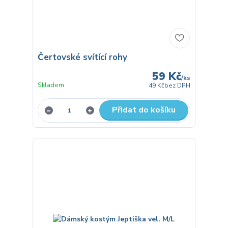
Čertovské svítící rohy
59 Kč
/
ks
Skladem
49 Kč
bez DPH
Přidat do košíku