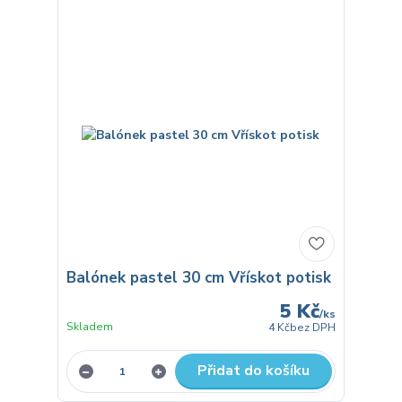
Balónek pastel 30 cm Vřískot potisk
5 Kč
/
ks
Skladem
4 Kč
bez DPH
Přidat do košíku