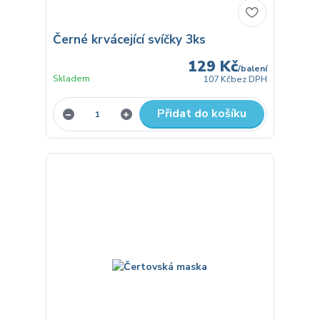
Černé krvácející svíčky 3ks
129 Kč
/
balení
Skladem
107 Kč
bez DPH
Přidat do košíku