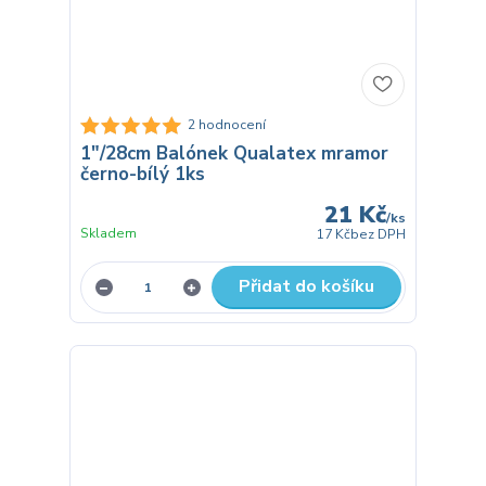
2 hodnocení
1"/28cm Balónek Qualatex mramor
černo-bílý 1ks
21 Kč
/
ks
Skladem
17 Kč
bez DPH
Přidat do košíku