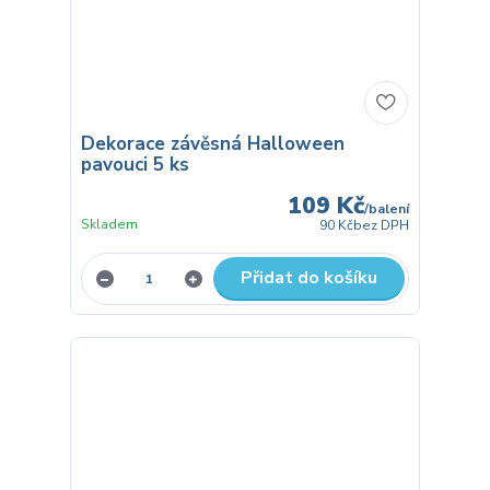
Dekorace závěsná Halloween
pavouci 5 ks
109 Kč
/
balení
Skladem
90 Kč
bez DPH
Přidat do košíku