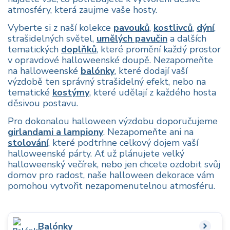
atmosféry, která zaujme vaše hosty.
Vyberte si z naší kolekce
pavouků
,
kostlivců
,
dýní
,
strašidelných světel,
umělých pavučin
a dalších
tematických
doplňků
, které promění každý prostor
v opravdové halloweenské doupě. Nezapomeňte
na halloweenské
balónky
, které dodají vaší
výzdobě ten správný strašidelný efekt, nebo na
tematické
kostýmy
, které udělají z každého hosta
děsivou postavu.
Pro dokonalou halloween výzdobu doporučujeme
girlandami a lampiony
. Nezapomeňte ani na
stolování
, které podtrhne celkový dojem vaší
halloweenské párty. Ať už plánujete velký
halloweenský večírek, nebo jen chcete ozdobit svůj
domov pro radost, naše halloween dekorace vám
pomohou vytvořit nezapomenutelnou atmosféru.
Balónky