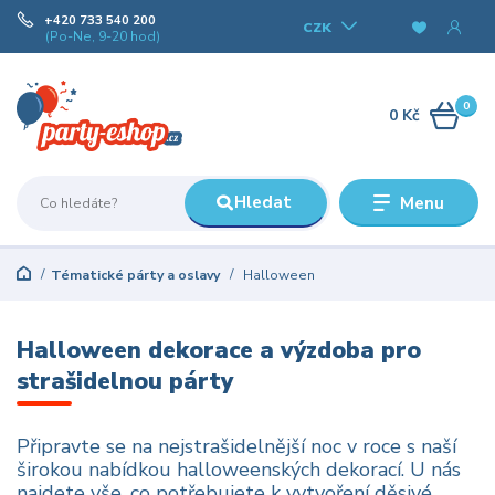
+420 733 540 200
CZK
(Po-Ne, 9-20 hod)
0
0 Kč
Hledat
Menu
Tématické párty a oslavy
Halloween
Halloween dekorace a výzdoba pro
strašidelnou párty
Připravte se na nejstrašidelnější noc v roce s naší
širokou nabídkou halloweenských dekorací. U nás
najdete vše, co potřebujete k vytvoření děsivé