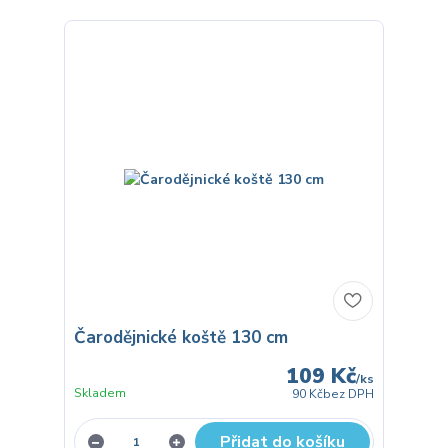
Čarodějnické koště 130 cm
109 Kč
/
ks
Skladem
90 Kč
bez DPH
Přidat do košíku