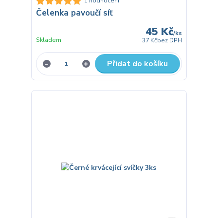
1 hodnocení
Čelenka pavoučí síť
45 Kč
/
ks
Skladem
37 Kč
bez DPH
Přidat do košíku