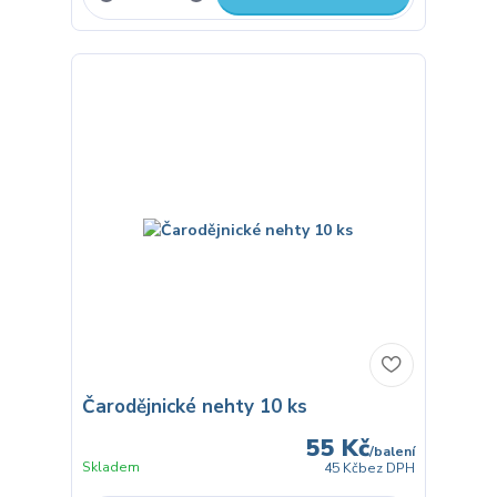
Čarodějnické nehty 10 ks
55 Kč
/
balení
Skladem
45 Kč
bez DPH