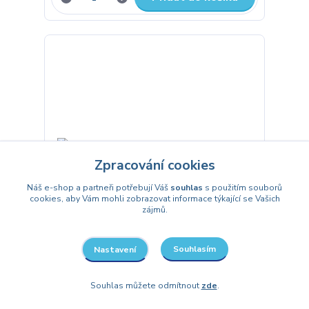
Zpracování cookies
Náš e-shop a partneři potřebují Váš
souhlas
s použitím souborů
cookies, aby Vám mohli zobrazovat informace týkající se Vašich
zájmů.
Souhlasím
Nastavení
Dekorační samolepky Halloween 40
ks
Souhlas můžete odmítnout
zde
.
45 Kč
/
balení
Skladem
37 Kč
bez DPH