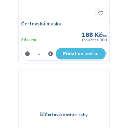
Čertovská maska
188 Kč
/
ks
Skladem
155 Kč
bez DPH
Přidat do košíku