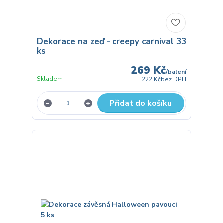
Dekorace na zeď - creepy carnival 33
ks
269 Kč
/
balení
Skladem
222 Kč
bez DPH
Přidat do košíku