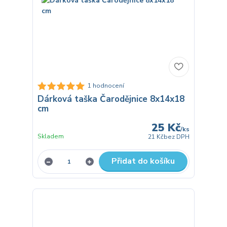
1 hodnocení
Dárková taška Čarodějnice 8x14x18
cm
25 Kč
/
ks
Skladem
21 Kč
bez DPH
Přidat do košíku