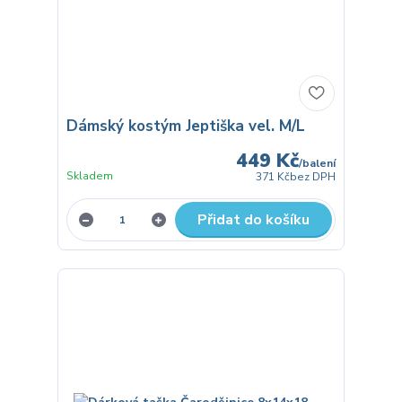
Dámský kostým Jeptiška vel. M/L
449 Kč
/
balení
Skladem
371 Kč
bez DPH
Přidat do košíku