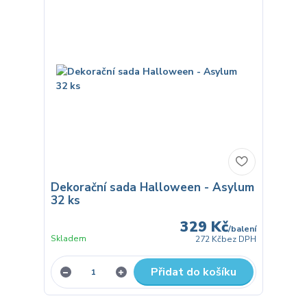
Dekorační sada Halloween - Asylum
32 ks
329 Kč
/
balení
Skladem
272 Kč
bez DPH
Přidat do košíku