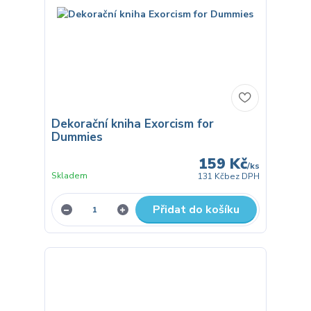
Dekorační kniha Exorcism for
Dummies
159 Kč
/
ks
Skladem
131 Kč
bez DPH
Přidat do košíku