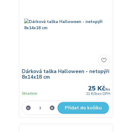
Dárková taška Halloween - netopýři
8x14x18 cm
25 Kč
/
ks
Skladem
21 Kč
bez DPH
Přidat do košíku