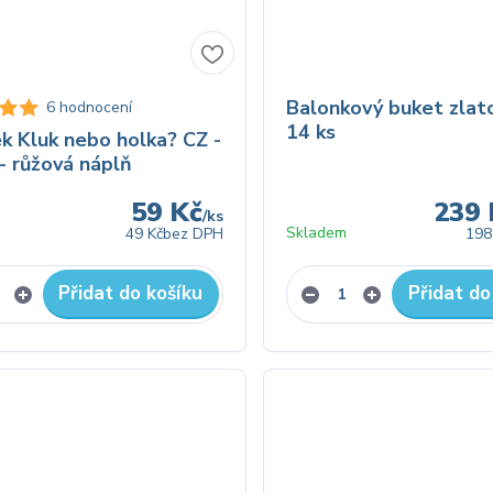
Balonkový buket zlat
6 hodnocení
14 ks
k Kluk nebo holka? CZ -
- růžová náplň
59 Kč
239 
/
ks
Skladem
49 Kč
bez DPH
198
Přidat do košíku
Přidat do