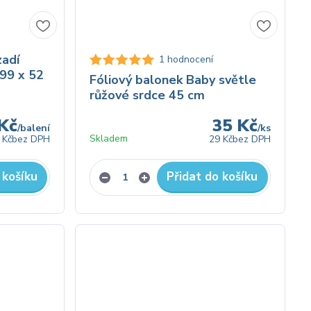
zadí
1 hodnocení
99 x 52
Fóliový balonek Baby světle
růžové srdce 45 cm
Kč
35 Kč
/
balení
/
ks
Skladem
 Kč
bez DPH
29 Kč
bez DPH
 košíku
Přidat do košíku