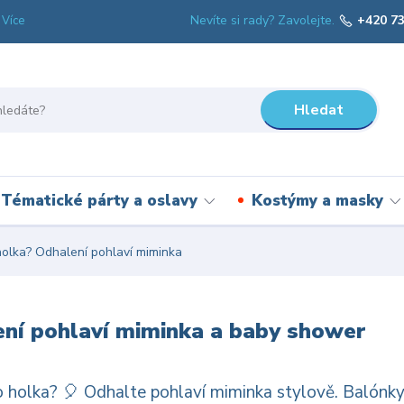
Nevíte si rady? Zavolejte.
+420 73
Více
Hledat
Tématické párty a oslavy
Kostýmy a masky
olka? Odhalení pohlaví miminka
ní pohlaví miminka a baby shower
 holka? 🎈 Odhalte pohlaví miminka stylově. Balónky 