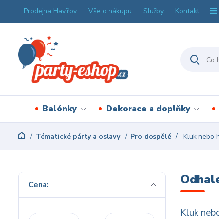
Prodejna Havířov
Vše o nákupu
Služby
Kontakt
Balónky
Dekorace a doplňky
Tématické párty a oslavy
Pro dospělé
Kluk nebo h
Odhale
Cena:
Kluk nebo