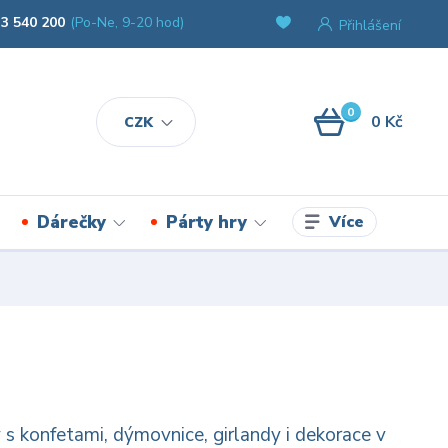
3 540 200
(Po-Ne, 9-20 hod)
Přihlášení
0
0 Kč
CZK
Více
Dárečky
Párty hry
s konfetami, dýmovnice, girlandy i dekorace v