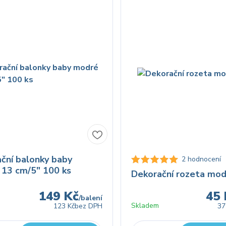
ční balonky baby
2 hodnocení
13 cm/5" 100 ks
Dekorační rozeta mod
149 Kč
45 
/
balení
Skladem
123 Kč
bez DPH
37