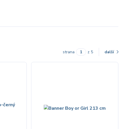
strana
z 5
další