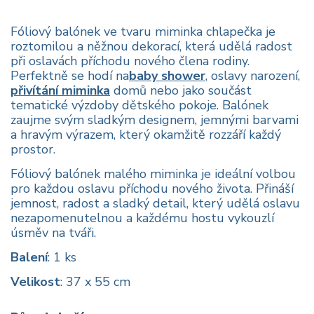
Fóliový balónek ve tvaru miminka chlapečka je
roztomilou a něžnou dekorací, která udělá radost
při oslavách příchodu nového člena rodiny.
Perfektně se hodí na
baby shower
, oslavy narození,
přivítání miminka
domů nebo jako součást
tematické výzdoby dětského pokoje. Balónek
zaujme svým sladkým designem, jemnými barvami
a hravým výrazem, který okamžitě rozzáří každý
prostor.
Fóliový balónek malého miminka je ideální volbou
pro každou oslavu příchodu nového života. Přináší
jemnost, radost a sladký detail, který udělá oslavu
nezapomenutelnou a každému hostu vykouzlí
úsměv na tváři.
Balení
: 1 ks
Velikost
: 37 x 55 cm