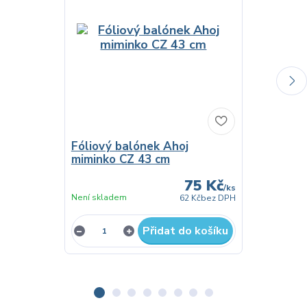
Fóliový balónek Ahoj
Fóliový ba
miminko CZ 43 cm
Miminko 4
75 Kč
/
ks
Není skladem
Do 3 dnů
62 Kč
bez DPH
Přidat do košíku