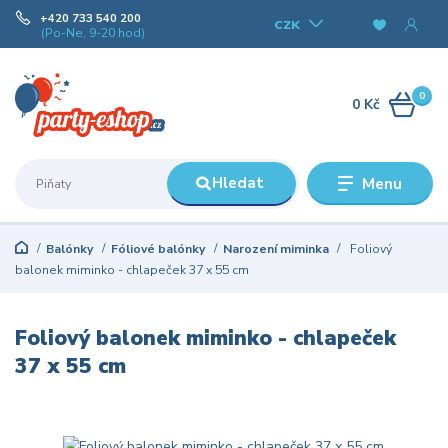
+420 733 540 200
CZK
(Po-Ne, 9-20 hod)
0
0 Kč
Hledat
Menu
Balónky
Fóliové balónky
Narození miminka
Foliový
balonek miminko - chlapeček 37 x 55 cm
Foliový balonek miminko - chlapeček
37 x 55 cm