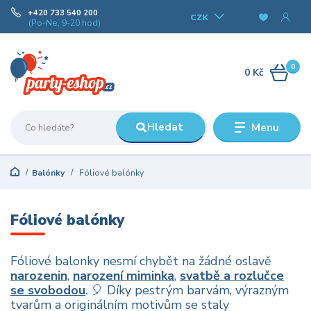
+420 733 540 200
CZK
(Po-Ne, 9-20 hod)
0
0 Kč
Hledat
Menu
Balónky
Fóliové balónky
Fóliové balónky
Fóliové balonky nesmí chybět na žádné oslavě
narozenin
,
narození miminka
,
svatbě a rozlučce
se svobodou
. 🎈 Díky pestrým barvám, výrazným
tvarům a originálním motivům se staly