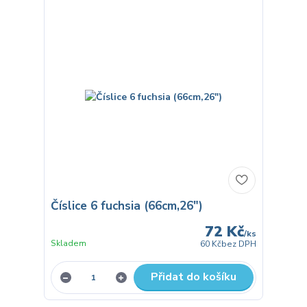
Číslice 6 fuchsia (66cm,26")
72 Kč
/
ks
Skladem
60 Kč
bez DPH
Přidat do košíku