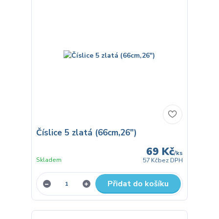
Číslice 5 zlatá (66cm,26")
69 Kč
/
ks
Skladem
57 Kč
bez DPH
Přidat do košíku