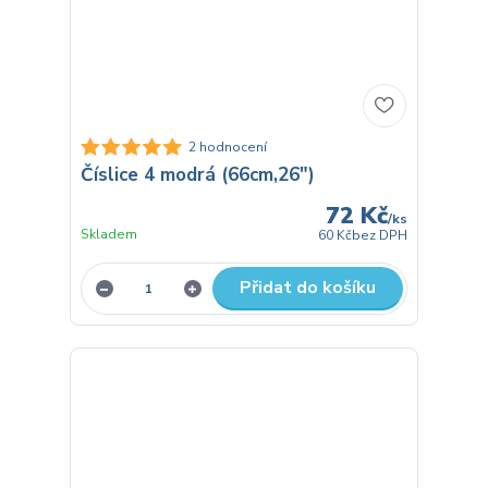
2 hodnocení
Číslice 4 modrá (66cm,26")
72 Kč
/
ks
Skladem
60 Kč
bez DPH
Přidat do košíku