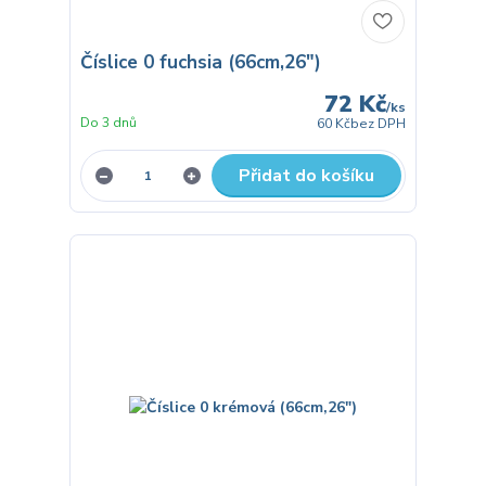
Číslice 0 fuchsia (66cm,26")
72 Kč
/
ks
Do 3 dnů
60 Kč
bez DPH
Přidat do košíku