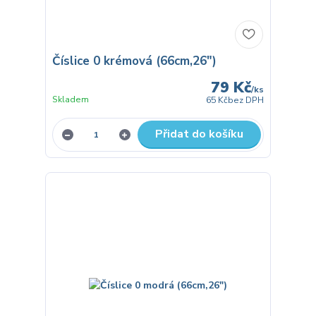
Číslice 0 krémová (66cm,26")
79 Kč
/
ks
Skladem
65 Kč
bez DPH
Přidat do košíku