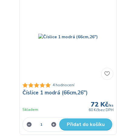
4 hodnocení
Číslice 1 modrá (66cm,26")
72 Kč
/
ks
Skladem
60 Kč
bez DPH
Přidat do košíku