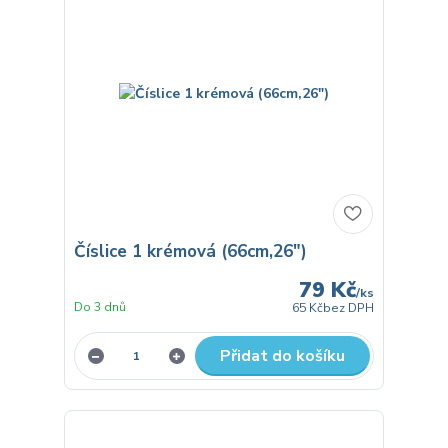
Číslice 1 krémová (66cm,26")
79 Kč
/
ks
Do 3 dnů
65 Kč
bez DPH
Přidat do košíku