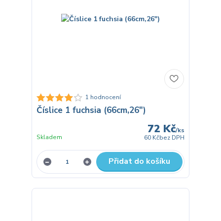
1 hodnocení
Číslice 1 fuchsia (66cm,26")
72 Kč
/
ks
Skladem
60 Kč
bez DPH
Přidat do košíku