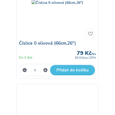
Číslice 0 olivová (66cm,26")
79 Kč
/
ks
Do 3 dnů
65 Kč
bez DPH
Přidat do košíku