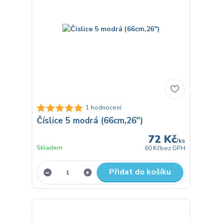
1 hodnocení
Číslice 5 modrá (66cm,26")
72 Kč
/
ks
Skladem
60 Kč
bez DPH
Přidat do košíku