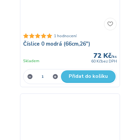
1 hodnocení
Číslice 0 modrá (66cm,26")
72 Kč
/
ks
Skladem
60 Kč
bez DPH
Přidat do košíku