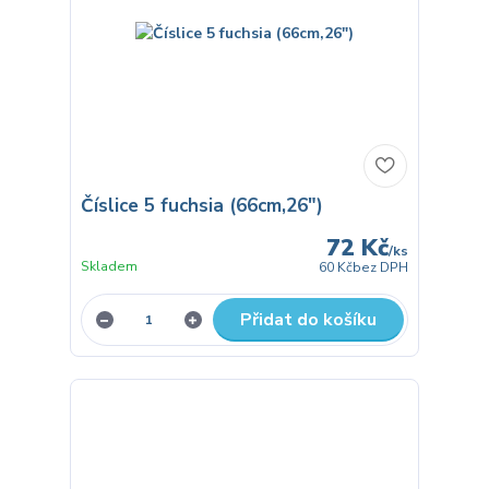
Číslice 5 fuchsia (66cm,26")
72 Kč
/
ks
Skladem
60 Kč
bez DPH
Přidat do košíku