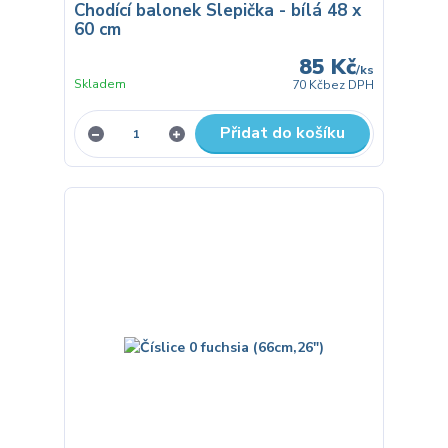
Chodící balonek Slepička - bílá 48 x
60 cm
85 Kč
/
ks
Skladem
70 Kč
bez DPH
Přidat do košíku