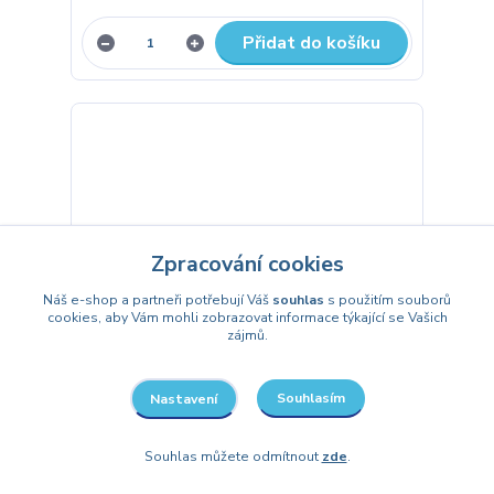
Přidat do košíku
Zpracování cookies
Náš e-shop a partneři potřebují Váš
souhlas
s použitím souborů
cookies, aby Vám mohli zobrazovat informace týkající se Vašich
zájmů.
Souhlasím
Nastavení
Číslice 7 fuchsia (66cm,26")
Souhlas můžete odmítnout
zde
.