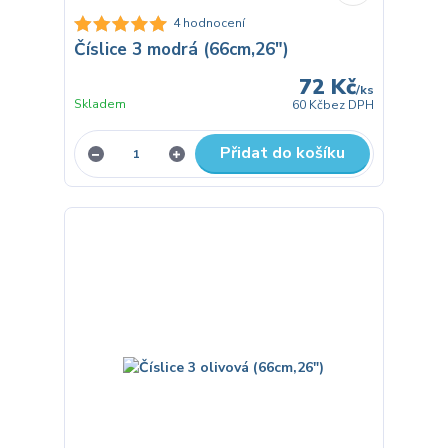
4 hodnocení
Číslice 3 modrá (66cm,26")
72 Kč
/
ks
Skladem
60 Kč
bez DPH
Přidat do košíku