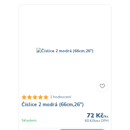
1 hodnocení
Číslice 2 modrá (66cm,26")
72 Kč
/
ks
Skladem
60 Kč
bez DPH