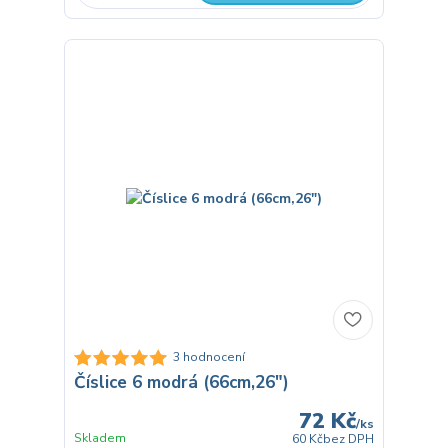
3 hodnocení
Číslice 6 modrá (66cm,26")
72 Kč
/
ks
Skladem
60 Kč
bez DPH