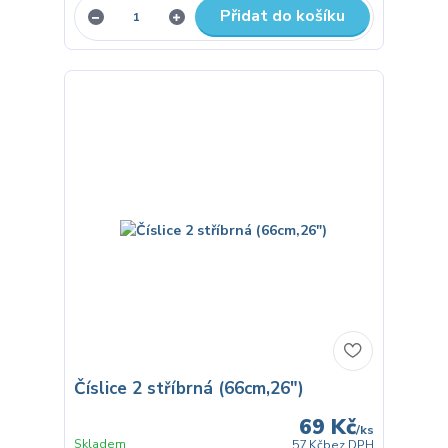
Přidat do košíku
Číslice 2 stříbrná (66cm,26")
69 Kč
/
ks
Skladem
57 Kč
bez DPH