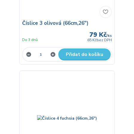
Číslice 3 olivová (66cm,26")
79 Kč
/
ks
Do 3 dnů
65 Kč
bez DPH
Přidat do košíku