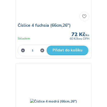
Číslice 4 fuchsia (66cm,26")
72 Kč
/
ks
Skladem
60 Kč
bez DPH
Přidat do košíku