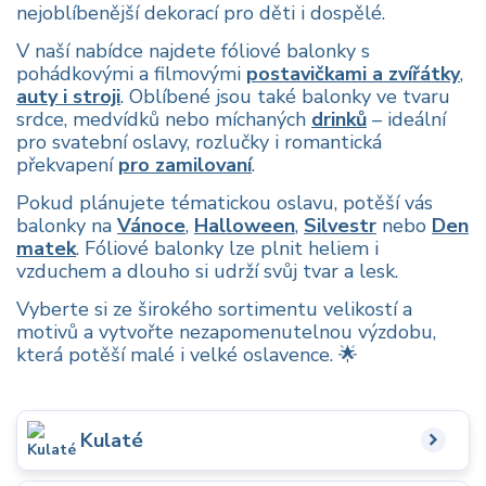
nejoblíbenější dekorací pro děti i dospělé.
V naší nabídce najdete fóliové balonky s
pohádkovými a filmovými
postavičkami a zvířátky
,
auty i stroji
. Oblíbené jsou také balonky ve tvaru
srdce, medvídků nebo míchaných
drinků
– ideální
pro svatební oslavy, rozlučky i romantická
překvapení
pro zamilovaní
.
Pokud plánujete tématickou oslavu, potěší vás
balonky na
Vánoce
,
Halloween
,
Silvestr
nebo
Den
matek
. Fóliové balonky lze plnit heliem i
vzduchem a dlouho si udrží svůj tvar a lesk.
Vyberte si ze širokého sortimentu velikostí a
motivů a vytvořte nezapomenutelnou výzdobu,
která potěší malé i velké oslavence. 🌟
Kulaté