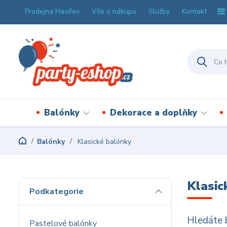
Prodejna Havířov
Vše o nákupu
Služby
Kontakt
Balónky
Dekorace a doplňky
Balónky
Klasické balónky
Klasic
Podkategorie
Hledáte b
Pastelové balónky