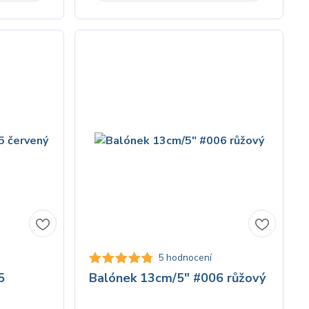
5 hodnocení
5
Balónek 13cm/5" #006 růžový