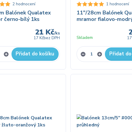
2 hodnocení
1 hodnocení
cm Balónek Qualatex
11"/28cm Balónek Qu
 černo-bílý 1ks
mramor fialovo-modr
21 Kč
/
ks
Skladem
17 Kč
bez DPH
17
Přidat do košíku
Přidat do