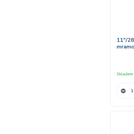
11"/2
mramor
Skladem