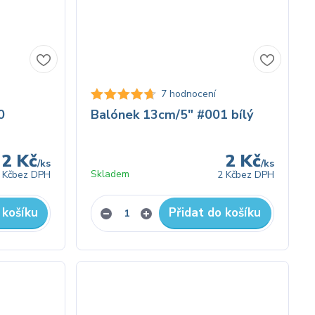
7 hodnocení
0
Balónek 13cm/5" #001 bílý
2 Kč
2 Kč
/
ks
/
ks
Skladem
 Kč
bez DPH
2 Kč
bez DPH
 košíku
Přidat do košíku