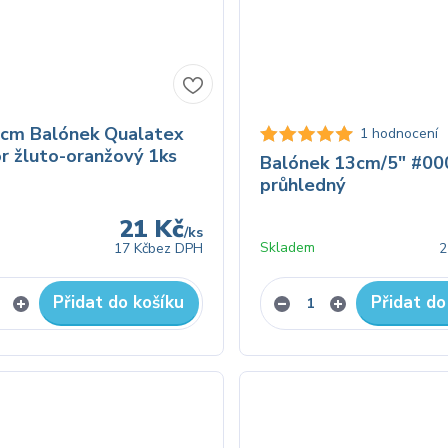
8cm Balónek Qualatex
1 hodnocení
 žluto-oranžový 1ks
Balónek 13cm/5" #00
průhledný
21 Kč
/
ks
Skladem
17 Kč
bez DPH
2
Přidat do košíku
Přidat do