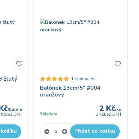
 žlutý
1 hodnocení
Balónek 13cm/5" #004
oranžový
Kč
2 Kč
/
balení
/
ks
Skladem
 Kč
bez DPH
2 Kč
bez DPH
 košíku
Přidat do košíku