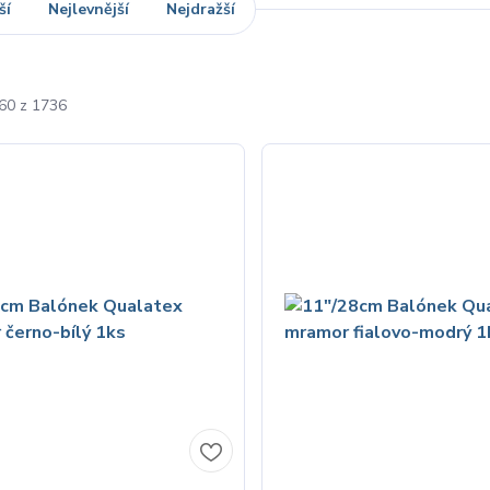
ší
Nejlevnější
Nejdražší
-60 z 1736