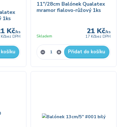
11"/28cm Balónek Qualatex
mramor fialovo-růžový 1ks
alatex
ý 1ks
21 Kč
21 Kč
/
ks
/
ks
Skladem
 Kč
bez DPH
17 Kč
bez DPH
 košíku
Přidat do košíku