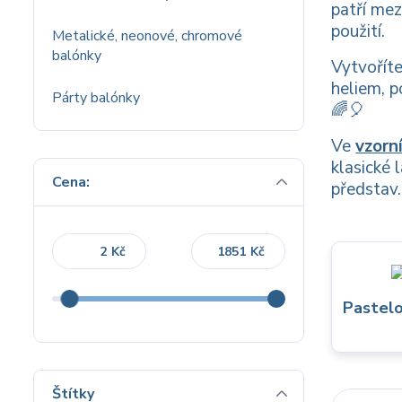
patří mez
použití.
Metalické, neonové, chromové
balónky
Vytvoříte
heliem, p
Párty balónky
🌈🎈
Ve
vzorn
klasické 
Cena:
představ.
Kč
Kč
Pastelo
Štítky