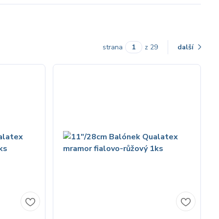
strana
z 29
další