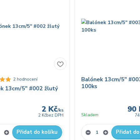
Balónek 13cm/5" #003
2 hodnocení
100ks
k 13cm/5" #002 žlutý
2 Kč
90 
/
ks
Skladem
2 Kč
bez DPH
74
Přidat do košíku
Přidat do