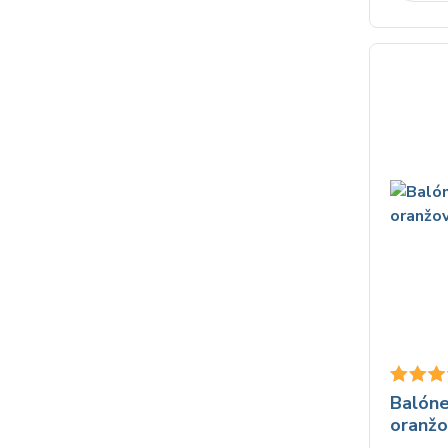
Balón
oranžo