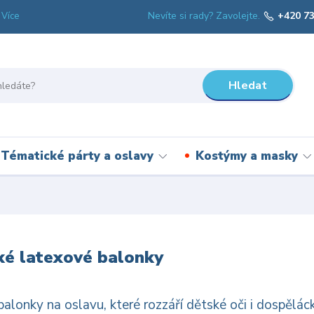
Nevíte si rady? Zavolejte.
+420 73
Více
Hledat
Tématické párty a oslavy
Kostýmy a masky
ké latexové balonky
alonky na oslavu, které rozzáří dětské oči i dospělá