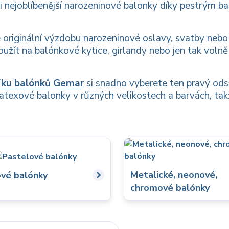
i nejoblíbenější narozeninové balonky díky pestrým 
 originální výzdobu narozeninové oslavy, svatby nebo
oužít na balónkové kytice, girlandy nebo jen tak volně
íku balónků Gemar
si snadno vyberete ten pravý odst
latexové balonky v různých velikostech a barvách, ta
Metalické, neonové,
vé balónky
chromové balónky