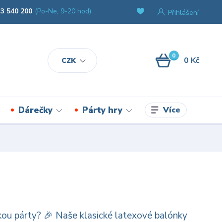
3 540 200
(Po-Ne, 9-20 hod)
Přihlášení
0
0 Kč
CZK
Více
Dárečky
Párty hry
ckou párty? 🎉 Naše klasické latexové balónky