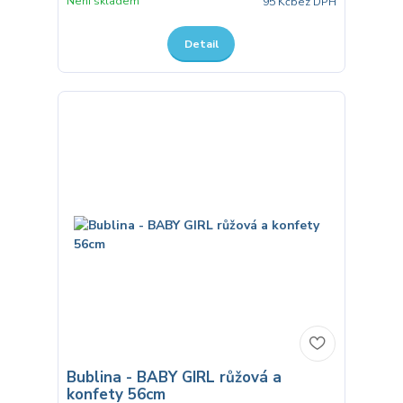
Není skladem
95 Kč
bez DPH
Detail
Bublina - BABY GIRL růžová a
konfety 56cm