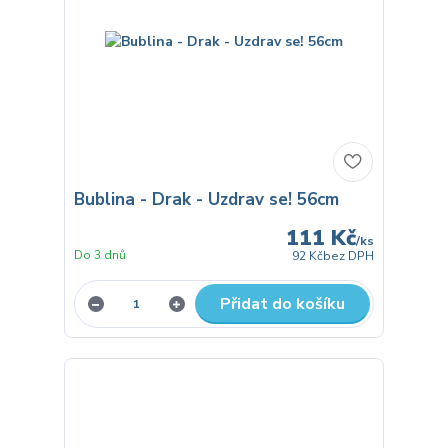
Bublina - Drak - Uzdrav se! 56cm
111 Kč
/
ks
Do 3 dnů
92 Kč
bez DPH
Přidat do košíku