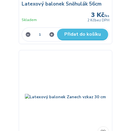
Latexový balonek Sněhulák 56cm
3 Kč
/
ks
Skladem
2 Kč
bez DPH
Přidat do košíku