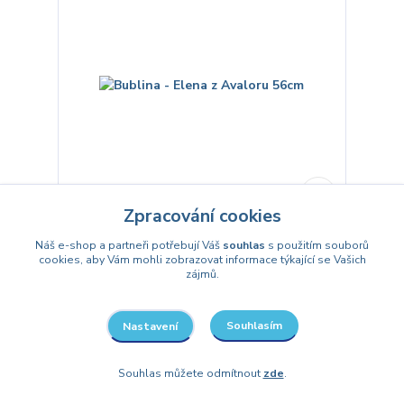
Zpracování cookies
Bublina - Elena z Avaloru 56cm
Náš e-shop a partneři potřebují Váš
souhlas
s použitím souborů
150 Kč
cookies, aby Vám mohli zobrazovat informace týkající se Vašich
/
ks
zájmů.
Do 3 dnů
124 Kč
bez DPH
Detail
Souhlasím
Nastavení
Souhlas můžete odmítnout
zde
.