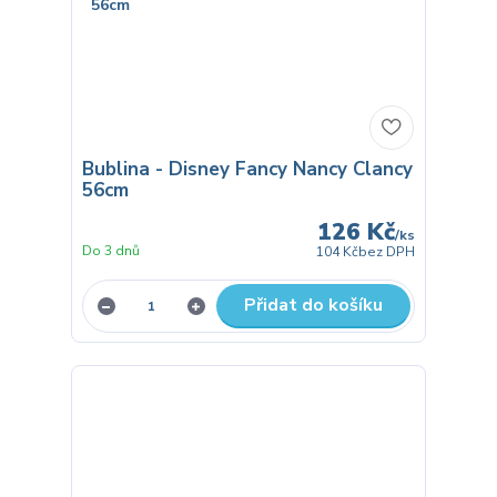
Bublina - Disney Fancy Nancy Clancy
56cm
126 Kč
/
ks
Do 3 dnů
104 Kč
bez DPH
Přidat do košíku