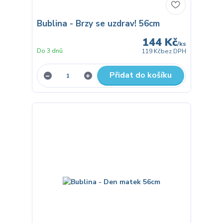
Bublina - Brzy se uzdrav! 56cm
144 Kč
/
ks
Do 3 dnů
119 Kč
bez DPH
Přidat do košíku