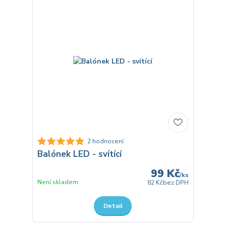
2 hodnocení
Balónek LED - svítící
99 Kč
/
ks
Není skladem
82 Kč
bez DPH
Detail