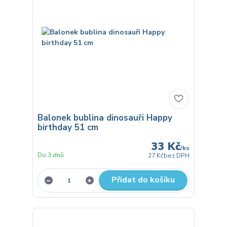
Balonek bublina dinosauři Happy
birthday 51 cm
33 Kč
/
ks
Do 3 dnů
27 Kč
bez DPH
Přidat do košíku