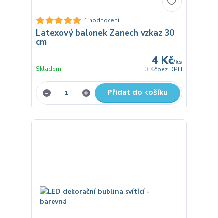
1 hodnocení
Latexový balonek Zanech vzkaz 30
cm
4 Kč
/
ks
Skladem
3 Kč
bez DPH
Přidat do košíku