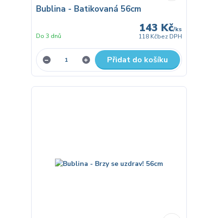
Bublina - Batikovaná 56cm
143 Kč
/
ks
Do 3 dnů
118 Kč
bez DPH
Přidat do košíku