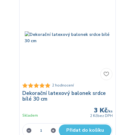
2 hodnocení
Dekorační latexový balonek srdce
bílé 30 cm
3 Kč
/
ks
Skladem
2 Kč
bez DPH
Přidat do košíku