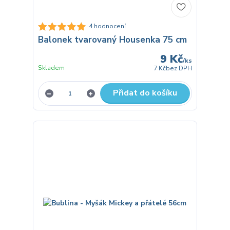
4 hodnocení
Balonek tvarovaný Housenka 75 cm
9 Kč
/
ks
Skladem
7 Kč
bez DPH
Přidat do košíku