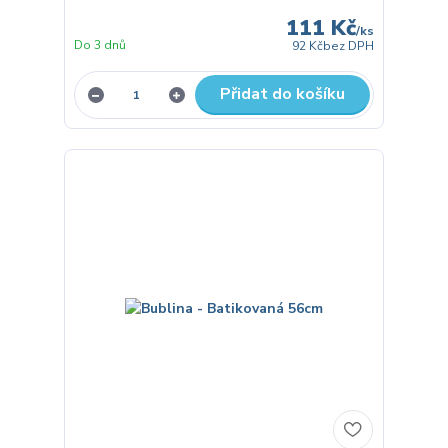
111 Kč
/
ks
Do 3 dnů
92 Kč
bez DPH
Přidat do košíku