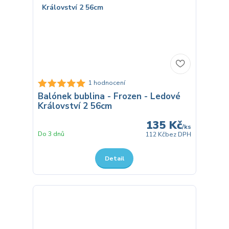
1 hodnocení
Balónek bublina - Frozen - Ledové
Království 2 56cm
135 Kč
/
ks
Do 3 dnů
112 Kč
bez DPH
Detail