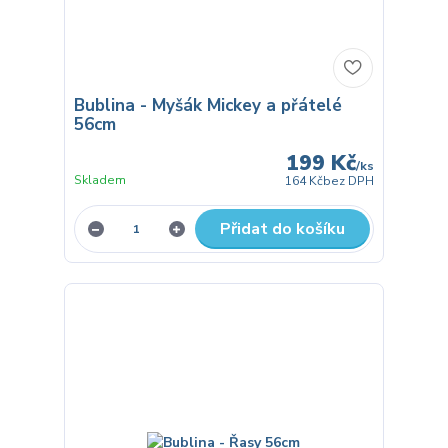
Bublina - Myšák Mickey a přátelé
56cm
199 Kč
/
ks
Skladem
164 Kč
bez DPH
Přidat do košíku