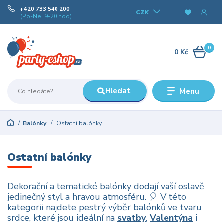
+420 733 540 200
CZK
(Po-Ne, 9-20 hod)
0
0 Kč
Hledat
Menu
Balónky
Ostatní balónky
Ostatní balónky
Dekorační a tematické balónky dodají vaší oslavě
jedinečný styl a hravou atmosféru. 🎈 V této
kategorii najdete pestrý výběr balónků ve tvaru
srdce, které jsou ideální na
svatby
,
Valentýna
i