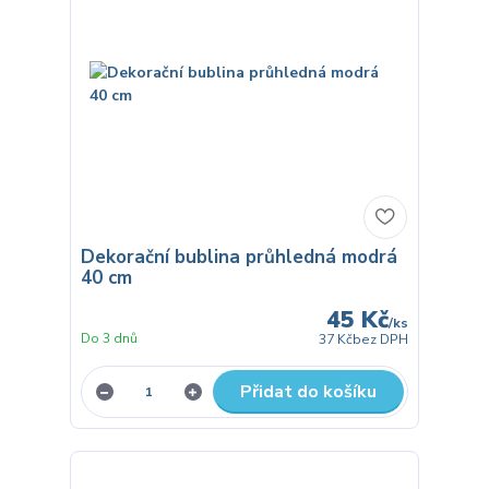
Dekorační bublina průhledná modrá
40 cm
45 Kč
/
ks
Do 3 dnů
37 Kč
bez DPH
Přidat do košíku