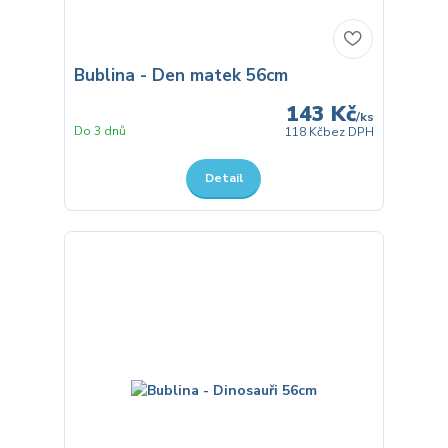
Bublina - Den matek 56cm
143 Kč
/
ks
Do 3 dnů
118 Kč
bez DPH
Detail