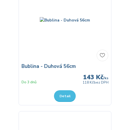
Bublina - Duhová 56cm
143 Kč
/
ks
Do 3 dnů
118 Kč
bez DPH
Detail