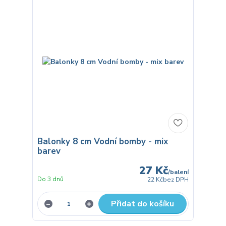
Balonky 8 cm Vodní bomby - mix
barev
27 Kč
/
balení
Do 3 dnů
22 Kč
bez DPH
Přidat do košíku