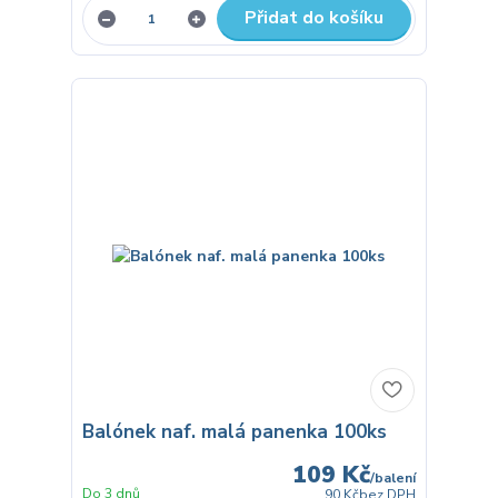
Přidat do košíku
Balónek naf. malá panenka 100ks
109 Kč
/
balení
Do 3 dnů
90 Kč
bez DPH