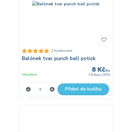
2 hodnocení
Balónek tvar punch ball potisk
8 Kč
/
ks
Skladem
7 Kč
bez DPH
Přidat do košíku