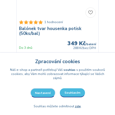
1 hodnocení
Balónek tvar housenka potisk
(50ks/bal)
349 Kč
/
balení
Do 3 dnů
288 Kč
bez DPH
Přidat do košíku
Zpracování cookies
Náš e-shop a partneři potřebují Váš
souhlas
s použitím souborů
cookies, aby Vám mohli zobrazovat informace týkající se Vašich
zájmů.
Souhlasím
Nastavení
Souhlas můžete odmítnout
zde
.