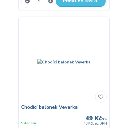
Přidat do košíku
Chodící balonek Veverka
49 Kč
/
ks
Skladem
40 Kč
bez DPH