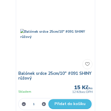
Balónek srdce 25cm/10" #091 SHINY
růžový
15 Kč
/
ks
Skladem
12 Kč
bez DPH
Přidat do košíku