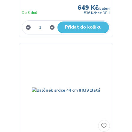
649 Kč
/
balení
Do 3 dnů
536 Kč
bez DPH
Přidat do košíku