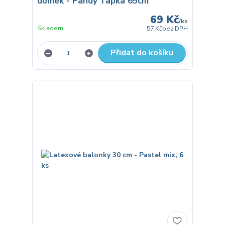
domek - Pandy Ťapka 65cm
69 Kč
/
ks
Skladem
57 Kč
bez DPH
Přidat do košíku