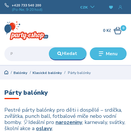
+420 733 540 200
CZK
(Po-Ne, 9-20 hod)
0
0 Kč
Hledat
Menu
Balónky
Klasické balónky
Párty balónky
Párty balónky
Pestré párty balónky pro děti i dospělé – srdíčka,
zvířátka, punch ball, fotbalové míče nebo vodní
bomby. 🎈Ideální pro
narozeniny
, karnevaly, svátky,
školní akce a
oslavy
.