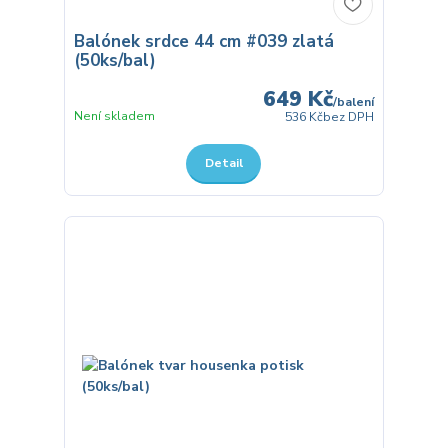
Balónek srdce 44 cm #039 zlatá
(50ks/bal)
649 Kč
/
balení
Není skladem
536 Kč
bez DPH
Detail