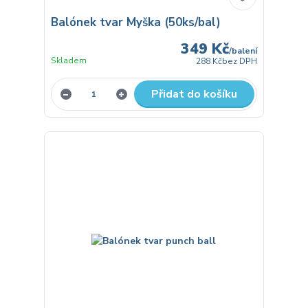
Balónek tvar Myška (50ks/bal)
349 Kč
/
balení
Skladem
288 Kč
bez DPH
Přidat do košíku