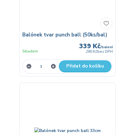
Balónek tvar punch ball (50ks/bal)
339 Kč
/
balení
Skladem
280 Kč
bez DPH
Přidat do košíku