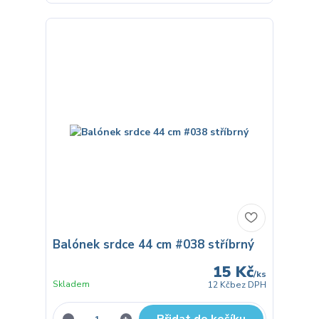
Balónek srdce 44 cm #038 stříbrný
15 Kč
/
ks
Skladem
12 Kč
bez DPH
Přidat do košíku