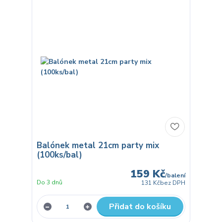
Balónek metal 21cm party mix
(100ks/bal)
159 Kč
/
balení
Do 3 dnů
131 Kč
bez DPH
Přidat do košíku