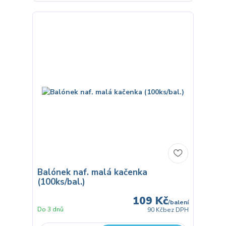
Balónek naf. malá kačenka
(100ks/bal.)
109 Kč
/
balení
Do 3 dnů
90 Kč
bez DPH