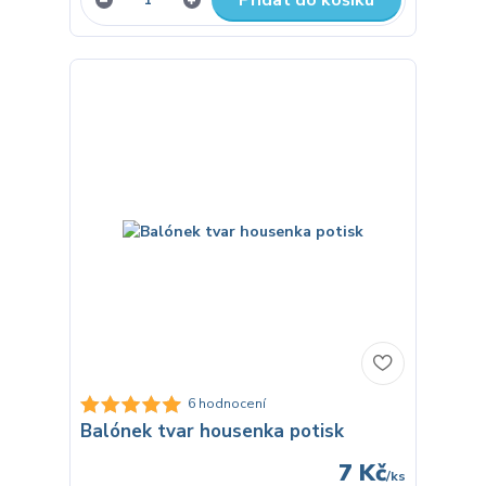
6 hodnocení
Balónek tvar housenka potisk
7 Kč
/
ks