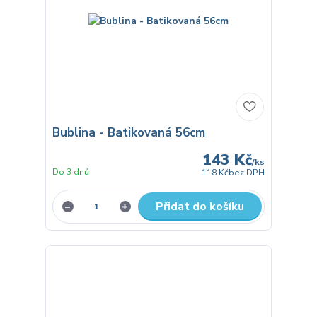
Bublina - Batikovaná 56cm
143 Kč
/
ks
Do 3 dnů
118 Kč
bez DPH
Přidat do košíku