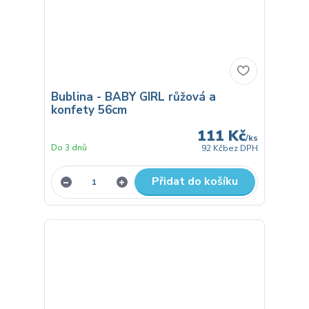
Bublina - BABY GIRL růžová a
konfety 56cm
111 Kč
/
ks
Do 3 dnů
92 Kč
bez DPH
Přidat do košíku