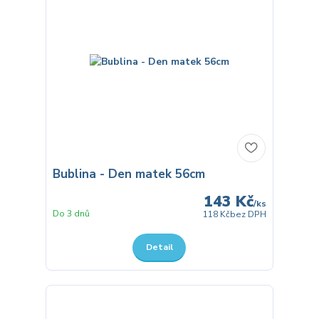
Bublina - Den matek 56cm
143 Kč
/
ks
Do 3 dnů
118 Kč
bez DPH
Detail