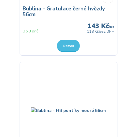
Bublina - Gratulace černé hvězdy
56cm
143 Kč
/
ks
Do 3 dnů
118 Kč
bez DPH
Detail