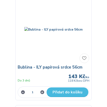
Bublina - ILY papírová srdce 56cm
143 Kč
/
ks
Do 3 dnů
118 Kč
bez DPH
Přidat do košíku