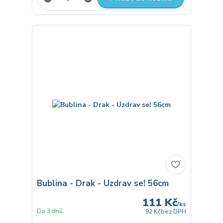
Bublina - Drak - Uzdrav se! 56cm
111 Kč
/
ks
Do 3 dnů
92 Kč
bez DPH