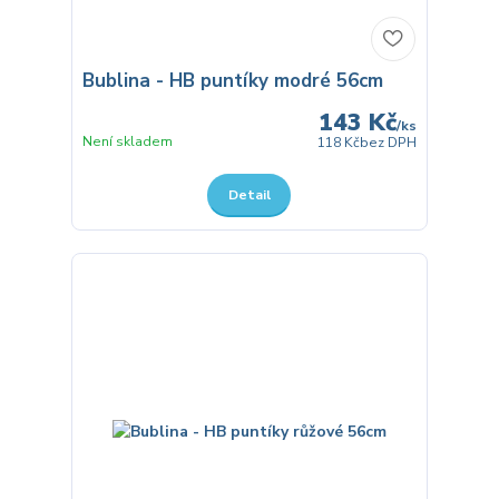
Bublina - HB puntíky modré 56cm
143 Kč
/
ks
Není skladem
118 Kč
bez DPH
Detail