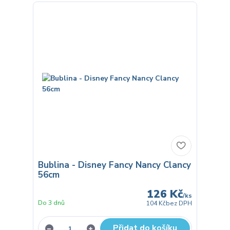
Bublina - Disney Fancy Nancy Clancy
56cm
126 Kč
/
ks
Do 3 dnů
104 Kč
bez DPH
Přidat do košíku