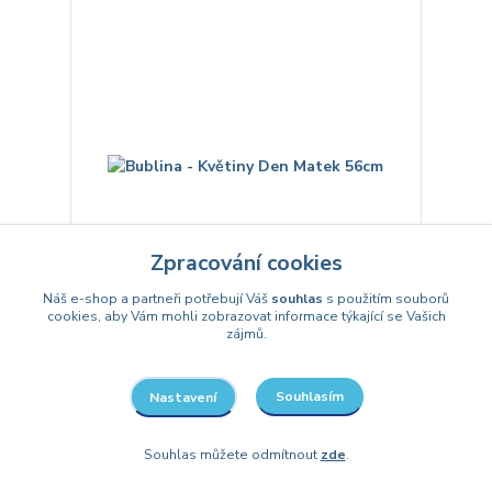
Zpracování cookies
Náš e-shop a partneři potřebují Váš
souhlas
s použitím souborů
cookies, aby Vám mohli zobrazovat informace týkající se Vašich
zájmů.
Bublina - Květiny Den Matek 56cm
143 Kč
/
ks
Souhlasím
Nastavení
Do 3 dnů
118 Kč
bez DPH
Detail
Souhlas můžete odmítnout
zde
.