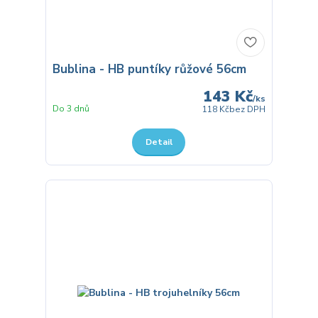
Bublina - HB puntíky růžové 56cm
143 Kč
/
ks
Do 3 dnů
118 Kč
bez DPH
Detail