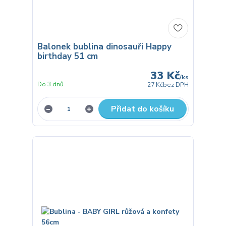
Balonek bublina dinosauři Happy
birthday 51 cm
33 Kč
/
ks
Do 3 dnů
27 Kč
bez DPH
Přidat do košíku