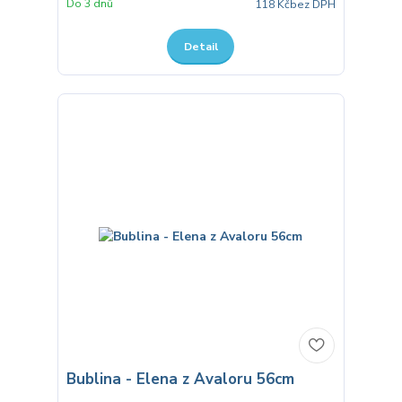
Do 3 dnů
118 Kč
bez DPH
Detail
Bublina - Elena z Avaloru 56cm