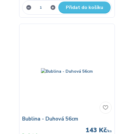
Přidat do košíku
Bublina - Duhová 56cm
143 Kč
/
ks