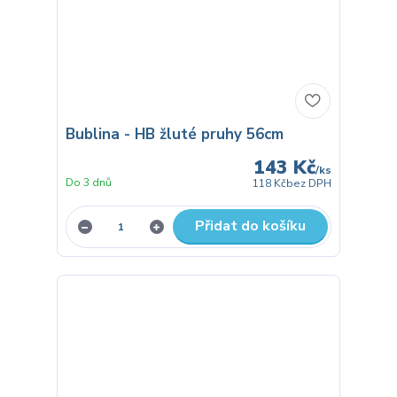
Bublina - HB žluté pruhy 56cm
143 Kč
/
ks
Do 3 dnů
118 Kč
bez DPH
Přidat do košíku