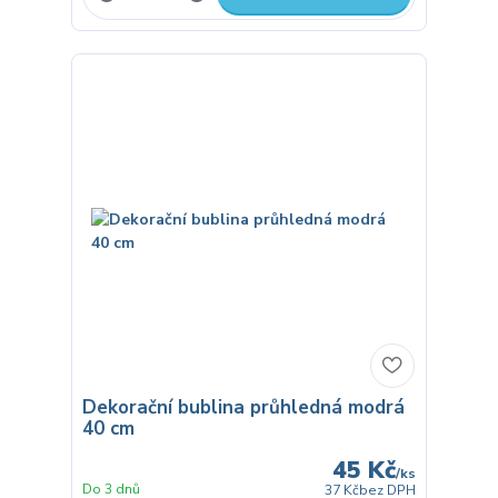
Dekorační bublina průhledná modrá
40 cm
45 Kč
/
ks
Do 3 dnů
37 Kč
bez DPH