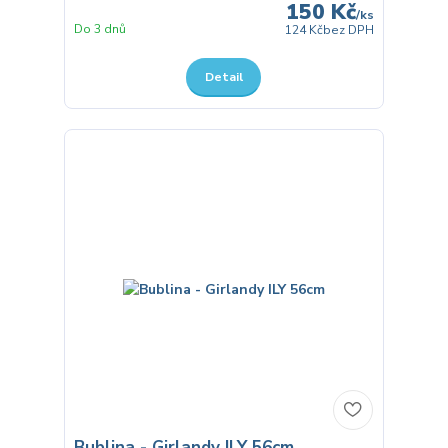
150 Kč
/
ks
Do 3 dnů
124 Kč
bez DPH
Detail
Bublina - Girlandy ILY 56cm