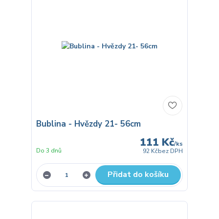
Bublina - Hvězdy 21- 56cm
111 Kč
/
ks
Do 3 dnů
92 Kč
bez DPH
Přidat do košíku