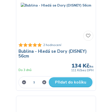
2 hodnocení
Bublina - Hledá se Dory (DISNEY)
56cm
134 Kč
/
ks
Do 3 dnů
111 Kč
bez DPH
Přidat do košíku