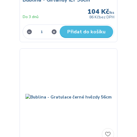
104 Kč
/
ks
Do 3 dnů
86 Kč
bez DPH
Přidat do košíku