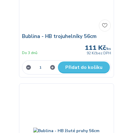
Bublina - HB trojuhelníky 56cm
111 Kč
/
ks
Do 3 dnů
92 Kč
bez DPH
Přidat do košíku