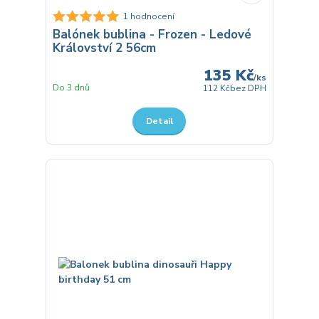
1 hodnocení
Balónek bublina - Frozen - Ledové
Království 2 56cm
135 Kč
/
ks
Do 3 dnů
112 Kč
bez DPH
Detail