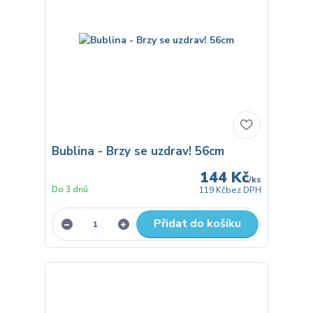
Bublina - Brzy se uzdrav! 56cm
144 Kč
/
ks
Do 3 dnů
119 Kč
bez DPH
Přidat do košíku