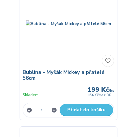
Bublina - Myšák Mickey a přátelé
56cm
199 Kč
/
ks
Skladem
164 Kč
bez DPH
Přidat do košíku