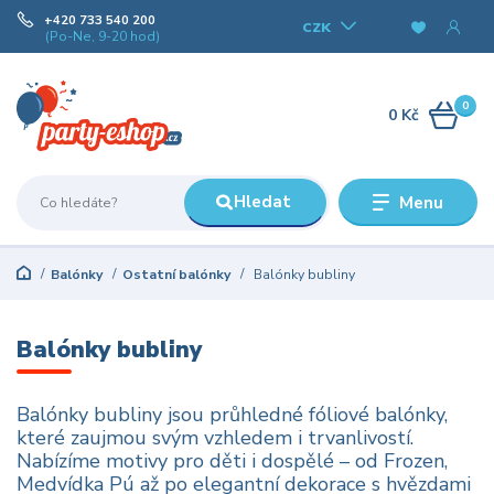
+420 733 540 200
CZK
(Po-Ne, 9-20 hod)
0
0 Kč
Hledat
Menu
Balónky
Ostatní balónky
Balónky bubliny
Balónky bubliny
Balónky bubliny jsou průhledné fóliové balónky,
které zaujmou svým vzhledem i trvanlivostí.
Nabízíme motivy pro děti i dospělé – od Frozen,
Medvídka Pú až po elegantní dekorace s hvězdami