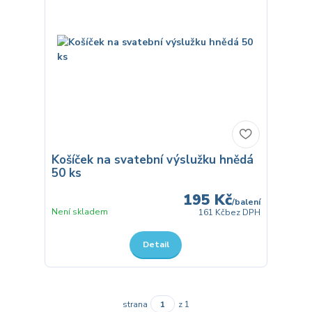
Košíček na svatební výslužku hnědá
50 ks
195 Kč
/
balení
Není skladem
161 Kč
bez DPH
Detail
strana
z 1