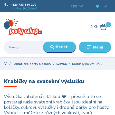
+420 733 540 200
CZK
(Po-Ne, 9-20 hod)
0
0 Kč
Hledat
Menu
Tématické párty a oslavy
Svatba
Krabičky na výslužku
Krabičky na svatební výslužku
Výslužka zabalená s láskou ❤️ – přesně o to se
postarají naše svatební krabičky. Jsou ideální na
koláčky, cukroví, výslužky i drobné dárky pro hosty.
Vybrat si můžete z různých velikostí, tvarů i