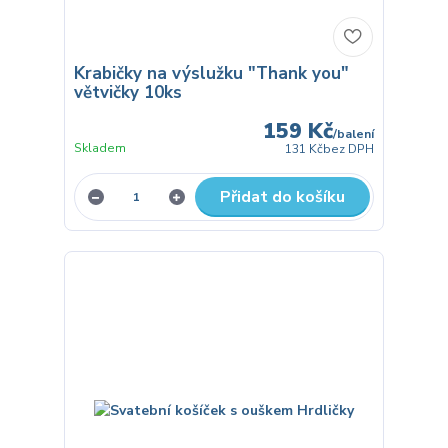
Krabičky na výslužku "Thank you"
větvičky 10ks
159 Kč
/
balení
Skladem
131 Kč
bez DPH
Přidat do košíku