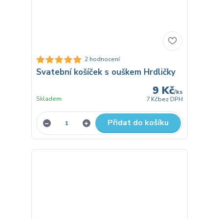
2 hodnocení
Svatební košíček s ouškem Hrdličky
9 Kč
/
ks
Skladem
7 Kč
bez DPH
Přidat do košíku