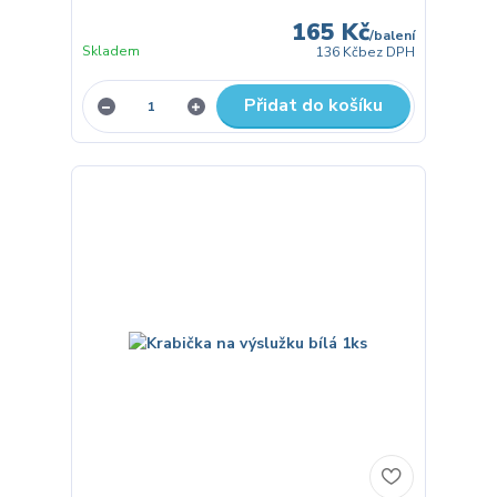
165 Kč
/
balení
Skladem
136 Kč
bez DPH
Přidat do košíku