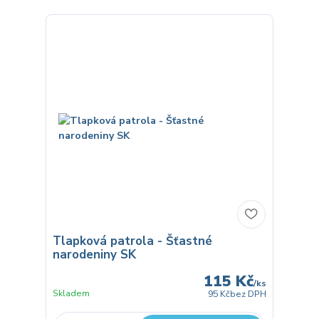
Tlapková patrola - Šťastné
narodeniny SK
115 Kč
/
ks
Skladem
95 Kč
bez DPH