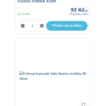
růžová srdíčka 43cm
93 Kč
/
ks
Do 3 dnů
77 Kč
bez DPH
Přidat do košíku