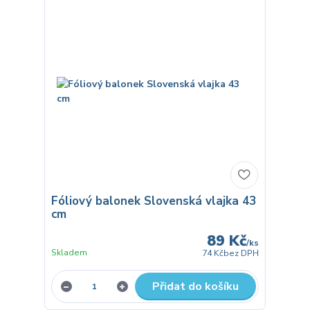
Fóliový balonek Slovenská vlajka 43
cm
89 Kč
/
ks
Skladem
74 Kč
bez DPH
Přidat do košíku