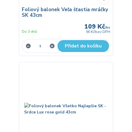
Foliový balonek Veľa šťastia mráčky
SK 43cm
109 Kč
/
ks
Do 3 dnů
90 Kč
bez DPH
Přidat do košíku