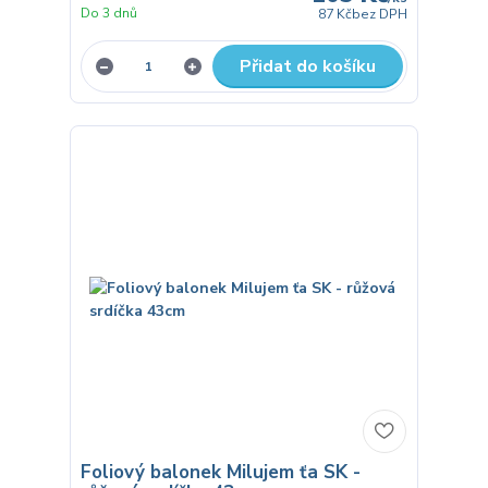
Do 3 dnů
87 Kč
bez DPH
Přidat do košíku
Foliový balonek Milujem ťa SK -