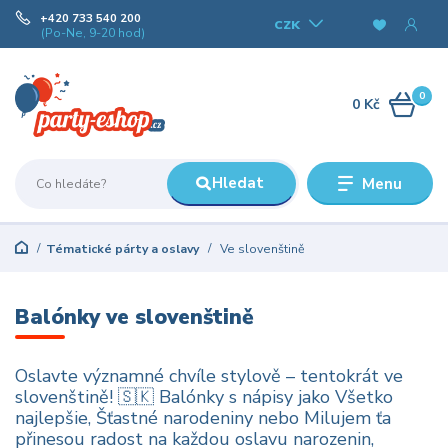
+420 733 540 200
CZK
(Po-Ne, 9-20 hod)
0
0 Kč
Hledat
Menu
Tématické párty a oslavy
Ve slovenštině
Balónky ve slovenštině
Oslavte významné chvíle stylově – tentokrát ve
slovenštině! 🇸🇰 Balónky s nápisy jako Všetko
najlepšie, Šťastné narodeniny nebo Milujem ťa
přinesou radost na každou oslavu narozenin,