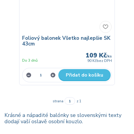
Foliový balonek Všetko najlepšie SK
43cm
109 Kč
/
ks
Do 3 dnů
90 Kč
bez DPH
Přidat do košíku
strana
z 1
Krásné a nápadité balónky se slovenskými texty
dodají vaší oslavě osobní kouzlo.