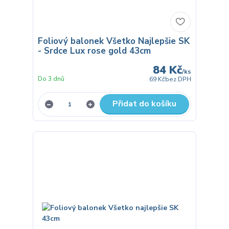
Foliový balonek Všetko Najlepšie SK
- Srdce Lux rose gold 43cm
84 Kč
/
ks
Do 3 dnů
69 Kč
bez DPH
Přidat do košíku