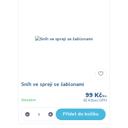
Sníh ve spreji se šablonami
99 Kč
/
ks
Skladem
82 Kč
bez DPH
Přidat do košíku