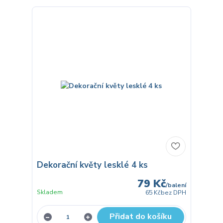
Dekorační květy lesklé 4 ks
79 Kč
/
balení
Skladem
65 Kč
bez DPH
Přidat do košíku