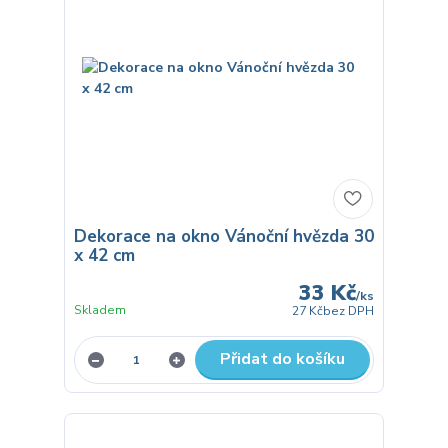
Dekorace na okno Vánoční hvězda 30
x 42 cm
33 Kč
/
ks
Skladem
27 Kč
bez DPH
Přidat do košíku