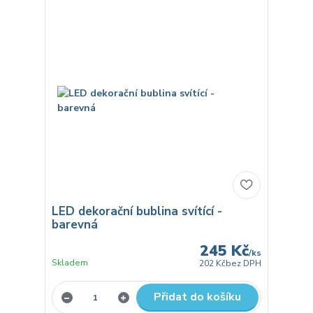
LED dekorační bublina svítící -
barevná
245 Kč
/
ks
Skladem
202 Kč
bez DPH
Přidat do košíku