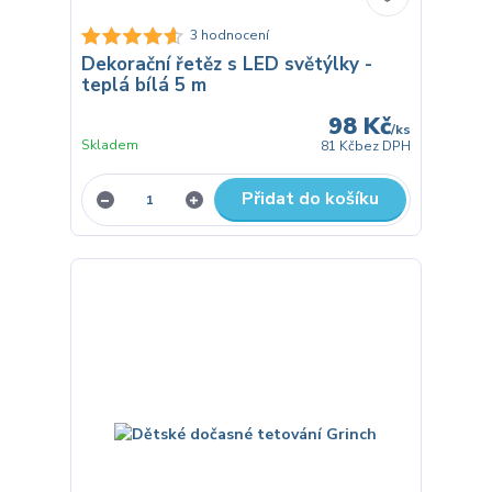
3 hodnocení
Dekorační řetěz s LED světýlky -
teplá bílá 5 m
98 Kč
/
ks
Skladem
81 Kč
bez DPH
Přidat do košíku