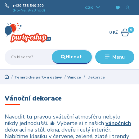
+420 733 540 200
CZK
(Po-Ne, 9-20 hod)
0
0 Kč
Hledat
Menu
Tématické párty a oslavy
Vánoce
Dekorace
Vánoční dekorace
Navodit tu pravou sváteční atmosféru nebylo
nikdy jednodušší. 🎄 Vyberte si z našich
vánočních
dekorací na stůl, okna, dveře i celý interiér.
Nabízíme klasiku v červené, zelené, zlaté i trendy