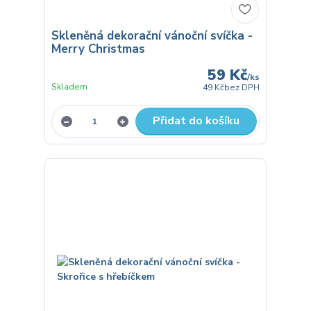
Skleněná dekorační vánoční svíčka -
Merry Christmas
59 Kč
/
ks
Skladem
49 Kč
bez DPH
Přidat do košíku