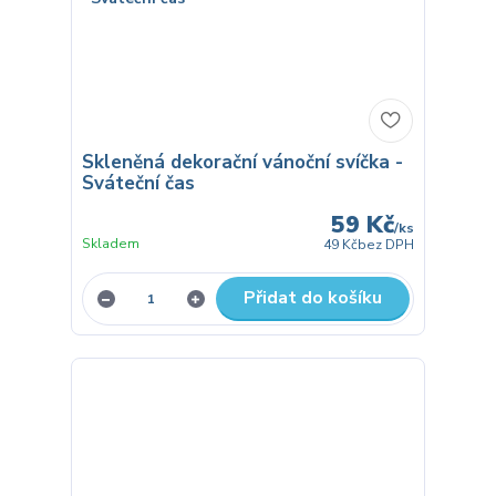
Skleněná dekorační vánoční svíčka -
Sváteční čas
59 Kč
/
ks
Skladem
49 Kč
bez DPH
Přidat do košíku