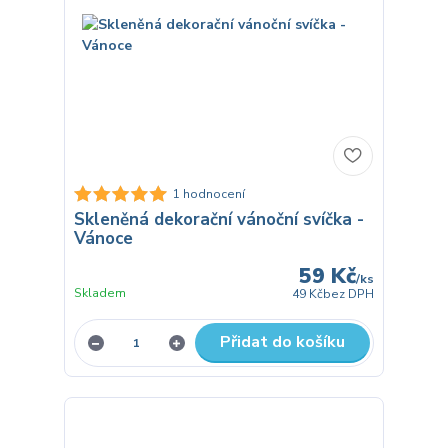
1 hodnocení
Skleněná dekorační vánoční svíčka -
Vánoce
59 Kč
/
ks
Skladem
49 Kč
bez DPH
Přidat do košíku