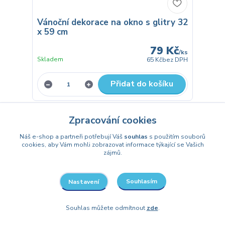
Vánoční dekorace na okno s glitry 32
x 59 cm
79 Kč
/
ks
Skladem
65 Kč
bez DPH
Přidat do košíku
Zpracování cookies
Náš e-shop a partneři potřebují Váš
souhlas
s použitím souborů
cookies, aby Vám mohli zobrazovat informace týkající se Vašich
zájmů.
Souhlasím
Nastavení
Souhlas můžete odmítnout
zde
.