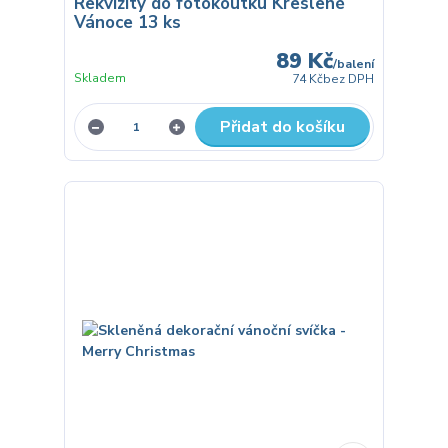
Rekvizity do fotokoutku Kreslené
Vánoce 13 ks
89 Kč
/
balení
Skladem
74 Kč
bez DPH
Přidat do košíku