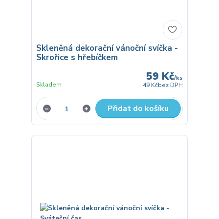
Skleněná dekorační vánoční svíčka -
Skrořice s hřebíčkem
59 Kč
/
ks
Skladem
49 Kč
bez DPH
Přidat do košíku