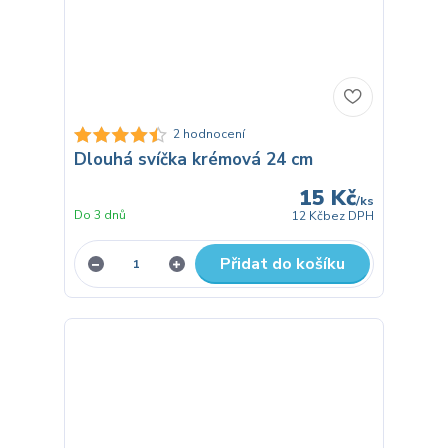
2 hodnocení
Dlouhá svíčka krémová 24 cm
15 Kč
/
ks
Do 3 dnů
12 Kč
bez DPH
Přidat do košíku