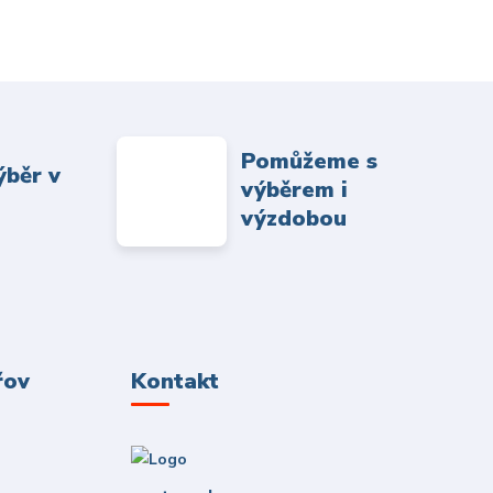
Pomůžeme s
ýběr v
výběrem i
výzdobou
řov
Kontakt