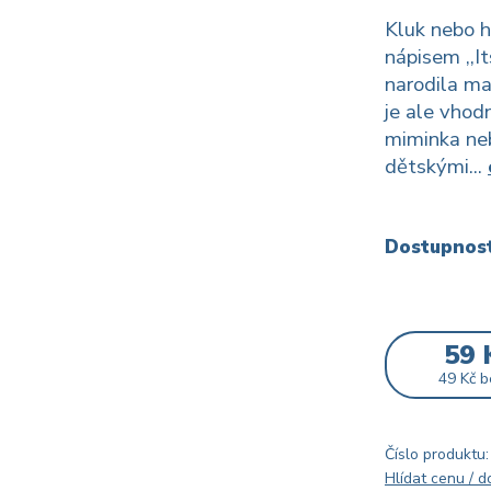
Kluk nebo h
nápisem ,,It
narodila ma
je ale vhod
miminka neb
dětskými...
Dostupnos
59 
49 Kč
b
Číslo produktu:
Hlídat cenu / 