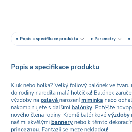
Popis a specifikace produktu
Parametry
Popis a specifikace produktu
Kluk nebo holka? Velký foliový balónek ve tvaru no
do rodiny narodila malá holčička! Balónek zaruče
výzdoby na
oslavě
narození
miminka
nebo odha
nakombinujete s dalšími
balónky
. Potěšte novo
nového člena rodiny. Kromě balónkové
výzdoby
našimi skvělými
bannery
nebo k těmto dekorací
princeznou
. Fantazii se meze nekladou!