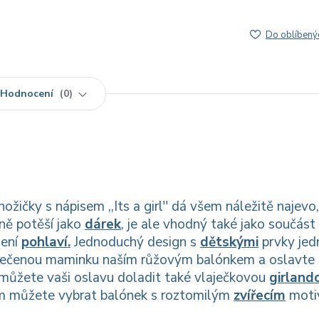
Do oblíbený
Hodnocení
0
žičky s nápisem ,,Its a girl'' dá všem náležitě najevo,
ně potěší jako
dárek
, je ale vhodný také jako součást
lení
pohlaví.
Jednoduchý design s
dětskými
prvky je
pečenou maminku naším růžovým balónkem a oslavte 
můžete vaši oslavu doladit také vlaječkovou
girland
m můžete vybrat balónek s roztomilým
zvířecím
moti