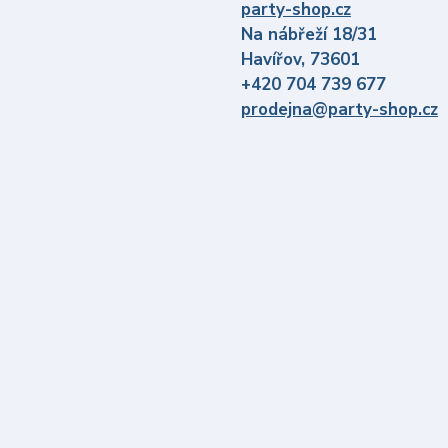
party-shop.cz
Na nábřeží 18/31
Havířov, 73601
+420 704 739 677
prodejna@party-shop.cz