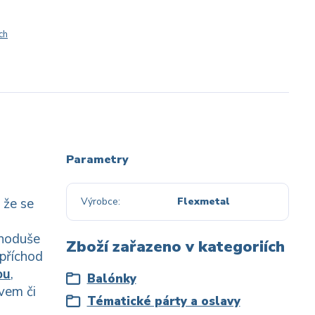
ch
Parametry
 že se
Výrobce
Flexmetal
dnoduše
Zboží zařazeno v kategoriích
příchod
ou
,
Balónky
vem či
Tématické párty a oslavy