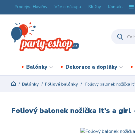
Prodejna Havířov
Vše o nákupu
Služby
Kontakt
Balónky
Dekorace a doplňky
Balónky
Fóliové balónky
Foliový balonek nožička It'
Foliový balonek nožička It's a girl