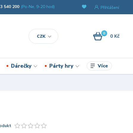
3 540 200
(Po-Ne, 9-20 hod)
Přihlášení
0
0 Kč
CZK
Více
Dárečky
Párty hry
odukt