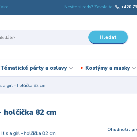
Nevíte si rady? Zavolejte.
+420 73
Více
Hledat
Tématické párty a oslavy
Kostýmy a masky
s a girl - holčička 82 cm
 - holčička 82 cm
Ohodnotit pr