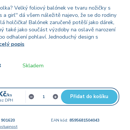
olka? Velký foliový balónek ve tvaru nožičky s
s a girl'' dá všem náležitě najevo, že se do rodiny
lá holčička! Balónek zaručeně potěší jako dárek,
ný také jako součást výzdoby na oslavě narození
o odhalení pohlaví. Jednoduchý design s
celý popis
t
Skladem
Kč
/
ks
Přidat do košíku
ez DPH
901620
EAN kód:
8595681504043
dostupnost