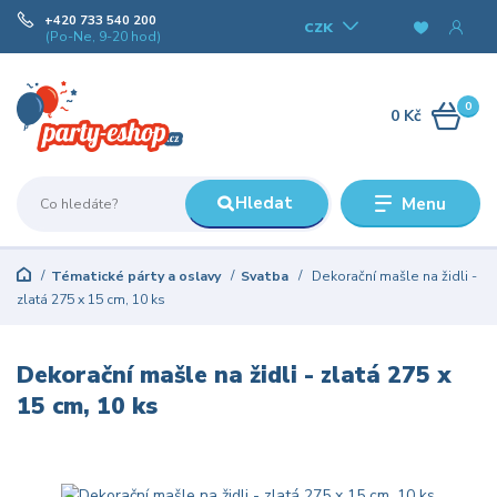
+420 733 540 200
CZK
(Po-Ne, 9-20 hod)
0
0 Kč
Hledat
Menu
Tématické párty a oslavy
Svatba
Dekorační mašle na židli -
zlatá 275 x 15 cm, 10 ks
Dekorační mašle na židli - zlatá 275 x
15 cm, 10 ks