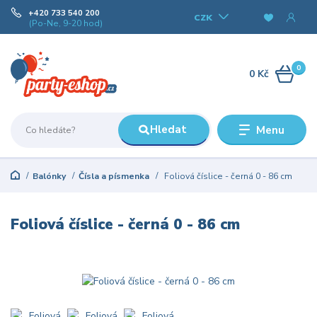
+420 733 540 200
CZK
(Po-Ne, 9-20 hod)
0
0 Kč
Hledat
Menu
Balónky
Čísla a písmenka
Foliová číslice - černá 0 - 86 cm
Foliová číslice - černá 0 - 86 cm