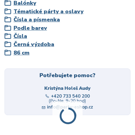
Balónky
Tématické párty a oslavy
Čísla a písmenka
Podle barev
Čísla
Černá výzdoba
86 cm
Potřebujete pomoc?
Kristýna Holeš Audy
+420 733 540 200
(Po-Ne, 9-20 hod)
info@party-eshop.cz