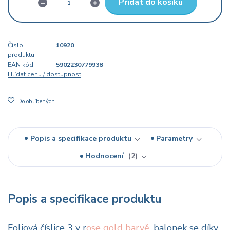
Přidat do košíku
Číslo
10920
produktu:
EAN kód:
5902230779938
Hlídat cenu / dostupnost
Do oblíbených
Popis a specifikace produktu
Parametry
Hodnocení
2
Popis a specifikace produktu
Foliová číslice 3 v r
ose gold barvě
, balonek se díky