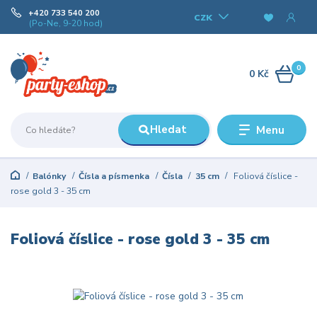
+420 733 540 200
CZK
(Po-Ne, 9-20 hod)
0
0 Kč
Hledat
Menu
Balónky
Čísla a písmenka
Čísla
35 cm
Foliová číslice -
rose gold 3 - 35 cm
Foliová číslice - rose gold 3 - 35 cm