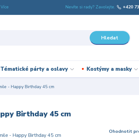
Nevíte si rady? Zavolejte.
+420 73
Více
Hledat
Tématické párty a oslavy
Kostýmy a masky
ile - Happy Birthday 45 cm
appy Birthday 45 cm
Ohodnotit pr