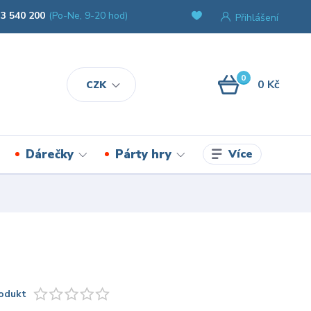
3 540 200
(Po-Ne, 9-20 hod)
Přihlášení
0
0 Kč
CZK
Více
Dárečky
Párty hry
odukt