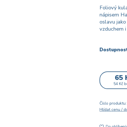
Foliový kul
nápisem Ha
oslavu jako
vzduchem i 
Dostupnos
65 
54 Kč
b
Číslo produktu:
Hlídat cenu / 
Do oblíbený