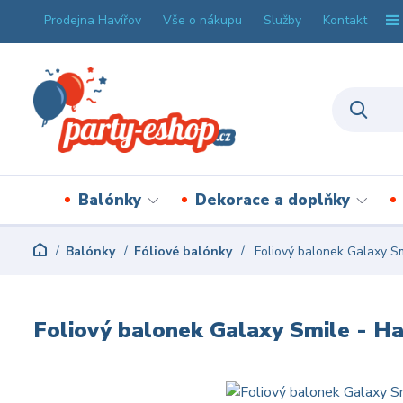
Prodejna Havířov
Vše o nákupu
Služby
Kontakt
Balónky
Dekorace a doplňky
Balónky
Fóliové balónky
Foliový balonek Galaxy Sm
Foliový balonek Galaxy Smile - H