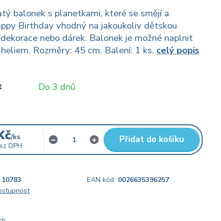
atý balonek s planetkami, které se smějí a
ppy Birthday vhodný na jakoukoliv dětskou
 dekorace nebo dárek. Balonek je možné naplnit
heliem. Rozměry: 45 cm. Balení: 1 ks.
celý popis
t
Do 3 dnů
Kč
/
ks
Přidat do košíku
ez DPH
10783
EAN kód:
0026635396257
dostupnost
ch