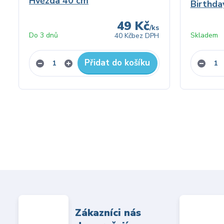
Hvězda 40 cm
Birthda
49 Kč
/
ks
Do 3 dnů
Skladem
40 Kč
bez DPH
Přidat do košíku
Zákazníci nás