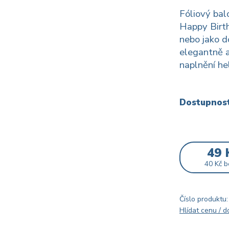
Fóliový ba
Happy Birth
nebo jako 
elegantně a
naplnění h
Dostupnos
49 
40 Kč
b
Číslo produktu:
Hlídat cenu / 