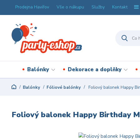
Prodejna Havířov
Vše o nákupu
Služby
Kontakt
Balónky
Dekorace a doplňky
Balónky
Fóliové balónky
Foliový balonek Happy Bi
Foliový balonek Happy Birthday 