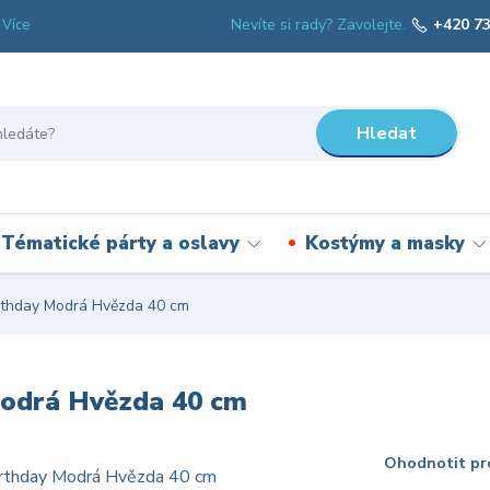
Nevíte si rady? Zavolejte.
+420 73
Více
Hledat
Tématické párty a oslavy
Kostýmy a masky
rthday Modrá Hvězda 40 cm
Modrá Hvězda 40 cm
Ohodnotit pr