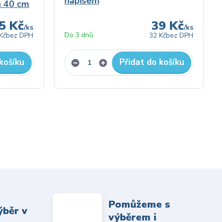
nápisem
a 40 cm
5 Kč
39 Kč
/
ks
/
ks
Do 3 dnů
Kč
bez DPH
32 Kč
bez DPH
košíku
Přidat do košíku
Pomůžeme s
ýběr v
výběrem i