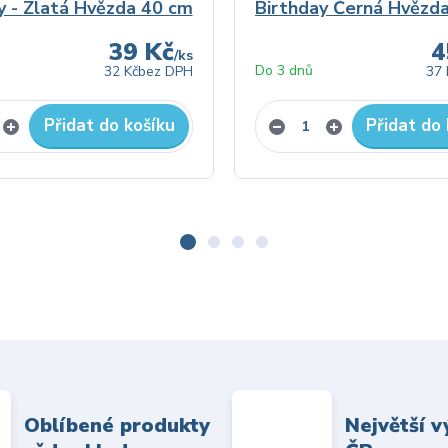
y - Zlatá Hvězda 40 cm
Birthday Černá Hvězd
39 Kč
4
/
ks
Do 3 dnů
32 Kč
bez DPH
37 
Přidat do košíku
Přidat do 
Oblíbené produkty
Největší v