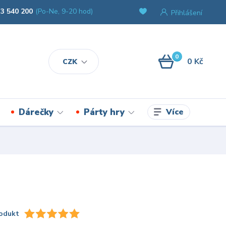
3 540 200
(Po-Ne, 9-20 hod)
Přihlášení
0
0 Kč
CZK
Více
Dárečky
Párty hry
odukt