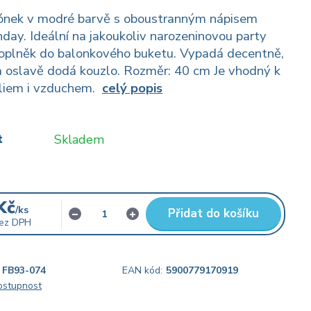
lónek v modré barvě s oboustranným nápisem
day. Ideální na jakoukoliv narozeninovou party
doplněk do balonkového buketu. Vypadá decentně,
 oslavě dodá kouzlo. Rozměr: 40 cm Je vhodný k
eliem i vzduchem.
celý popis
t
Skladem
Kč
/
ks
Přidat do košíku
ez DPH
FB93-074
EAN kód:
5900779170919
dostupnost