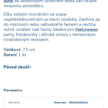
dýně
se škodolibým úsměvem dodá vaší oslavě
mrazivou atmosféru.
Díky velkým rozměrům se stane
nepřehlédnutelným prvkem výzdoby. Zavěste jej
do místnosti nebo nafoukněte heliem a nechte
volně vznášet nad hosty. Ideální pro
Halloween
party, fotokoutky i dětské oslavy s tematickým
strašidelným motivem.
Velikost
: 73 cm
Balení
: 1 ks
Původ zboží
Parametry
Výrobce
Amscan - Riethmüller