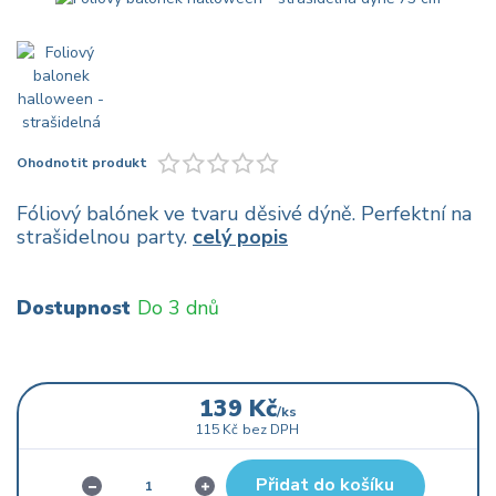
Ohodnotit produkt
Fóliový balónek ve tvaru děsivé dýně. Perfektní na
strašidelnou party.
celý popis
Dostupnost
Do 3 dnů
139 Kč
/
ks
115 Kč
bez DPH
Přidat do košíku