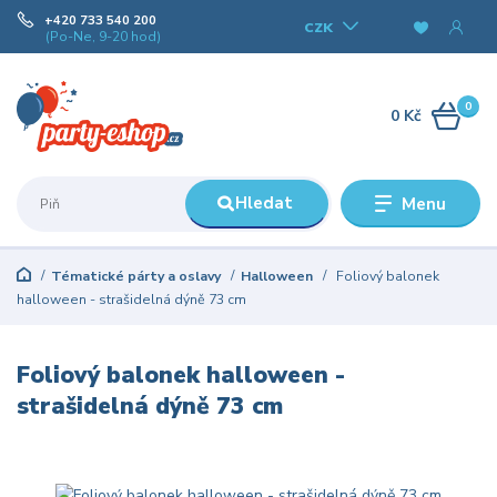
+420 733 540 200
CZK
(Po-Ne, 9-20 hod)
0
0 Kč
Hledat
Menu
Tématické párty a oslavy
Halloween
Foliový balonek
halloween - strašidelná dýně 73 cm
Foliový balonek halloween -
strašidelná dýně 73 cm