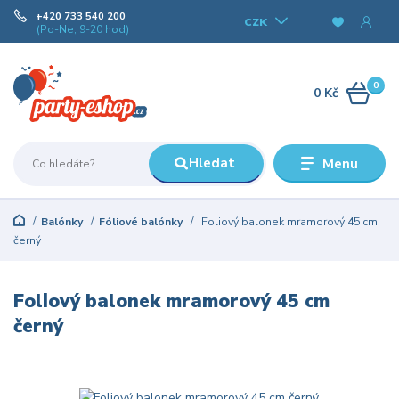
+420 733 540 200
CZK
(Po-Ne, 9-20 hod)
0
0 Kč
Hledat
Menu
Balónky
Fóliové balónky
Foliový balonek mramorový 45 cm
černý
Foliový balonek mramorový 45 cm
černý