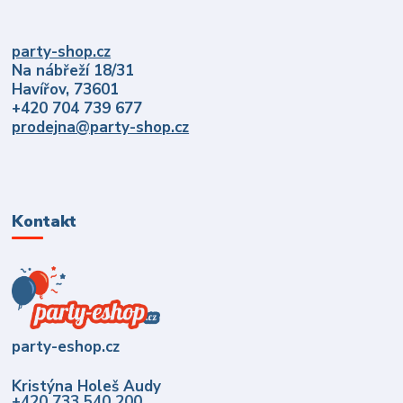
party-shop.cz
Na nábřeží 18/31
Havířov, 73601
+420 704 739 677
prodejna@party-shop.cz
Kontakt
party-eshop.cz
Kristýna Holeš Audy
+420 733 540 200