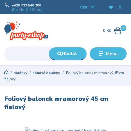
+420 733 540 200
CZK
(Po-Ne, 9-20 hod)
0
0 Kč
Hledat
Menu
Balónky
Fóliové balónky
Foliový balonek mramorový 45 cm
fialový
Foliový balonek mramorový 45 cm
fialový