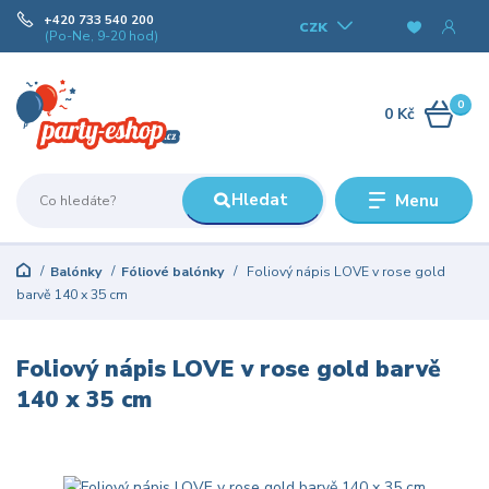
+420 733 540 200
CZK
(Po-Ne, 9-20 hod)
0
0 Kč
Hledat
Menu
Balónky
Fóliové balónky
Foliový nápis LOVE v rose gold
barvě 140 x 35 cm
Foliový nápis LOVE v rose gold barvě
140 x 35 cm