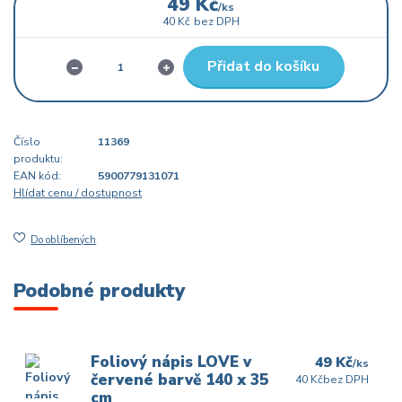
49 Kč
/
ks
40 Kč
bez DPH
Přidat do košíku
Číslo
11369
produktu:
EAN kód:
5900779131071
Hlídat cenu / dostupnost
Do oblíbených
Podobné produkty
Foliový nápis LOVE v
49 Kč
/
ks
červené barvě 140 x 35
40 Kč
bez DPH
cm