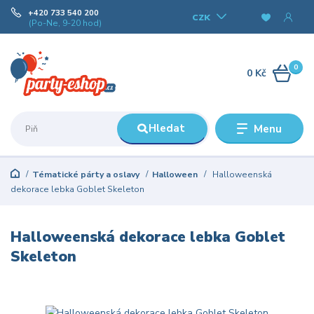
+420 733 540 200
CZK
(Po-Ne, 9-20 hod)
0
0 Kč
Hledat
Menu
Tématické párty a oslavy
Halloween
Halloweenská
dekorace lebka Goblet Skeleton
Halloweenská dekorace lebka Goblet
Skeleton