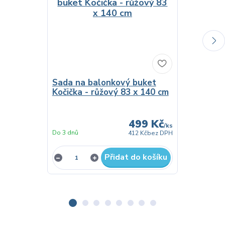
Sada na balonkový buket
Foliový ba
Kočička - růžový 83 x 140 cm
36 cm
499 Kč
/
ks
Do 3 dnů
Do 3 dnů
412 Kč
bez DPH
Přidat do košíku