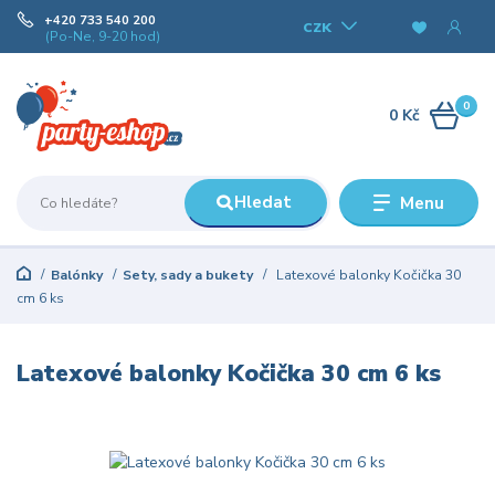
+420 733 540 200
CZK
(Po-Ne, 9-20 hod)
0
0 Kč
Hledat
Menu
Balónky
Sety, sady a bukety
Latexové balonky Kočička 30
cm 6 ks
Latexové balonky Kočička 30 cm 6 ks