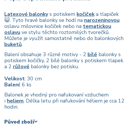
Latexové balonky
s potiskem
kočiček
a tlapiček
😺. Tyto hravé balonky se hodí na
narozeninovou
oslavu milovnice kočiček nebo na
tematickou
oslavu
ve stylu těchto roztomilých tvorečků.
Můžete je využít samostatně nebo do balonkových
buketů
.
Balení obsahuje 3 různé motivy - 2
bílé
balonky s
potiskem kočičky, 2 bílé balonky s potiskem tlapek
a 2
růžové
balonky bez potisku.
Velikost
: 30 cm
Balení
: 6 ks
Balonek je vhodný pro nafukovaní vzduchem
i
heliem
. Délka letu při nafukování héliem je cca 12
hodin.
Původ zboží