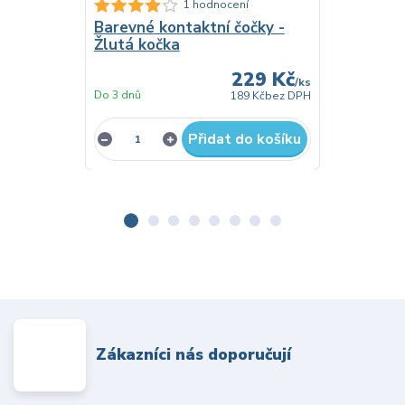
1 hodnocení
Barevné kontaktní čočky -
Čelenka ko
Žlutá kočka
růžová
229 Kč
/
ks
Do 3 dnů
Skladem
189 Kč
bez DPH
Přidat do košíku
Zákazníci nás doporučují