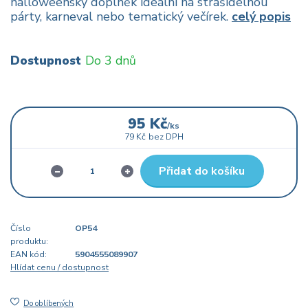
halloweenský doplněk ideální na strašidelnou
párty, karneval nebo tematický večírek.
celý popis
Dostupnost
Do 3 dnů
95 Kč
/
ks
79 Kč
bez DPH
Přidat do košíku
Číslo
OP54
produktu:
EAN kód:
5904555089907
Hlídat cenu / dostupnost
Do oblíbených