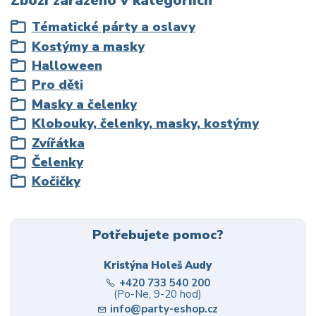
Zboží zařazeno v kategoriích
Tématické párty a oslavy
Kostýmy a masky
Halloween
Pro děti
Masky a čelenky
Klobouky, čelenky, masky, kostýmy
Zvířátka
Čelenky
Kočičky
Potřebujete pomoc?
Kristýna Holeš Audy
+420 733 540 200
(Po-Ne, 9-20 hod)
info@party-eshop.cz