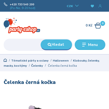
+420 733 540 200
CZK
(Po-Ne, 9-20 hod)
0
0 Kč
Hledat
Menu
Tématické párty a oslavy
Halloween
Klobouky, čelenky,
masky, kostýmy
Čelenky
Čelenka černá kočka
Čelenka černá kočka