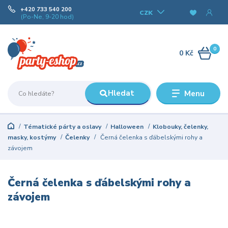
+420 733 540 200
CZK
(Po-Ne, 9-20 hod)
0
0 Kč
Hledat
Menu
Tématické párty a oslavy
Halloween
Klobouky, čelenky,
masky, kostýmy
Čelenky
Černá čelenka s ďábelskými rohy a
závojem
Černá čelenka s ďábelskými rohy a
závojem