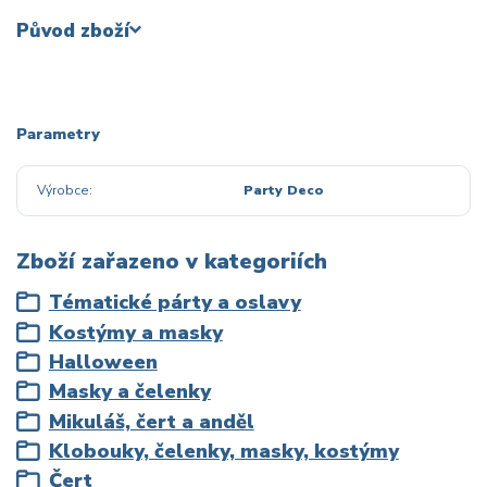
Původ zboží
Parametry
Výrobce
Party Deco
Zboží zařazeno v kategoriích
Tématické párty a oslavy
Kostýmy a masky
Halloween
Masky a čelenky
Mikuláš, čert a anděl
Klobouky, čelenky, masky, kostýmy
Čert