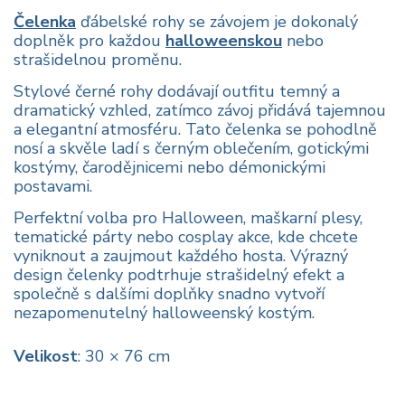
Čelenka
ďábelské rohy se závojem je dokonalý
doplněk pro každou
halloweenskou
nebo
strašidelnou proměnu.
Stylové černé rohy dodávají outfitu temný a
dramatický vzhled, zatímco závoj přidává tajemnou
a elegantní atmosféru. Tato čelenka se pohodlně
nosí a skvěle ladí s černým oblečením, gotickými
kostýmy, čarodějnicemi nebo démonickými
postavami.
Perfektní volba pro Halloween, maškarní plesy,
tematické párty nebo cosplay akce, kde chcete
vyniknout a zaujmout každého hosta. Výrazný
design čelenky podtrhuje strašidelný efekt a
společně s dalšími doplňky snadno vytvoří
nezapomenutelný halloweenský kostým.
Velikost
: 30 × 76 cm