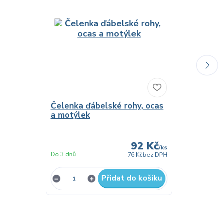
Čelenka ďábelské rohy, ocas
Čertovské
a motýlek
peřím
92 Kč
/
ks
Do 3 dnů
76 Kč
bez DPH
Není skladem
Přidat do košíku