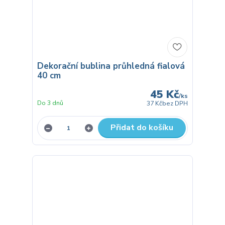
Dekorační bublina průhledná fialová
40 cm
45 Kč
/
ks
Do 3 dnů
37 Kč
bez DPH
Přidat do košíku