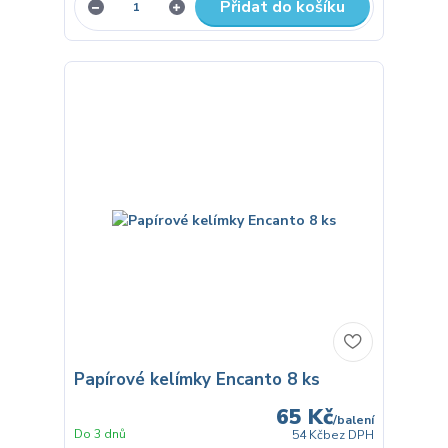
Přidat do košíku
Papírové kelímky Encanto 8 ks
65 Kč
/
balení
Do 3 dnů
54 Kč
bez DPH