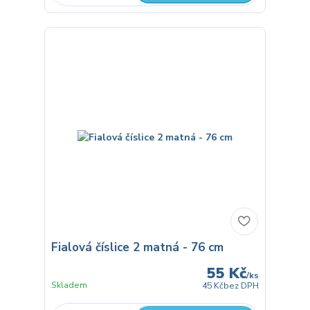
Fialová číslice 2 matná - 76 cm
55 Kč
/
ks
Skladem
45 Kč
bez DPH