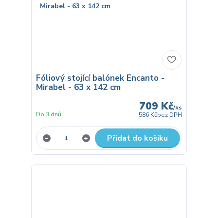
Fóliový stojící balónek Encanto -
Mirabel - 63 x 142 cm
709 Kč
/
ks
Do 3 dnů
586 Kč
bez DPH
Přidat do košíku