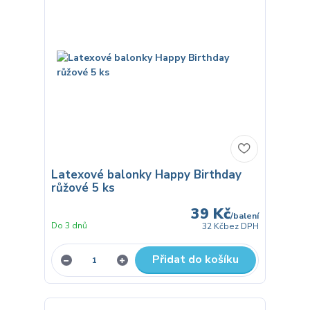
Latexové balonky Happy Birthday
růžové 5 ks
39 Kč
/
balení
Do 3 dnů
32 Kč
bez DPH
Přidat do košíku