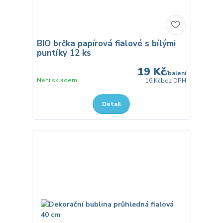
BIO brčka papírová fialové s bílými
puntíky 12 ks
19 Kč
/
balení
Není skladem
16 Kč
bez DPH
Detail