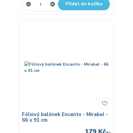
Přidat do košíku
Fóliový balónek Encanto - Mirabel -
66 x 91 cm
179 Kč
/
ks