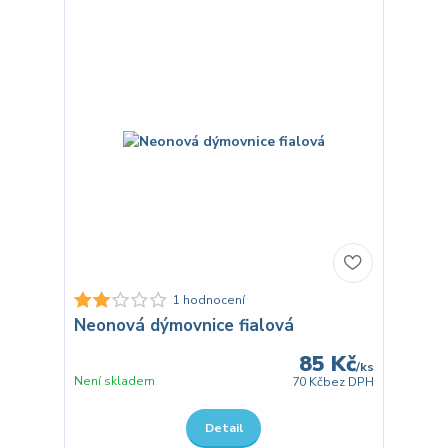
1 hodnocení
Neonová dýmovnice fialová
85 Kč
/
ks
Není skladem
70 Kč
bez DPH
Detail