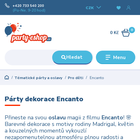
+420 733 540 200
CZK
(Po-Ne, 9-20 hod)
0
0 Kč
Hledat
Menu
Tématické párty a oslavy
Pro děti
Encanto
Párty dekorace Encanto
Přineste na svou
oslavu
magii z filmu
Encanto
! 🌸
Barevné dekorace s motivy rodiny Madrigal, květin
a kouzelných momentů vykouzlí
nezapomenutelnou atmosféru plnou radosti a