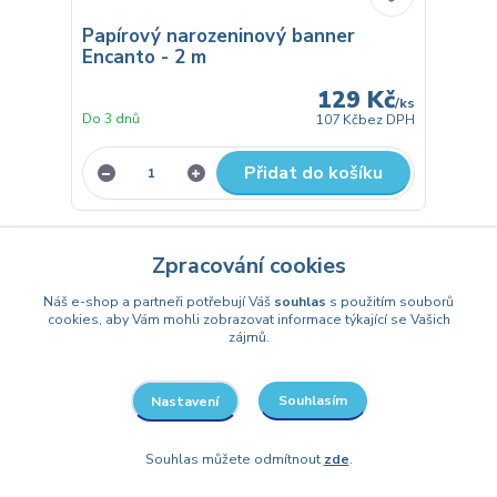
Papírový narozeninový banner
Encanto - 2 m
129 Kč
/
ks
Do 3 dnů
107 Kč
bez DPH
Přidat do košíku
Zpracování cookies
strana
z 1
Náš e-shop a partneři potřebují Váš
souhlas
s použitím souborů
Vyberte si z naší nabídky barevných balónků,
cookies, aby Vám mohli zobrazovat informace týkající se Vašich
zájmů.
girland, talířů a dalších dekorací, které snadno
sladíte do dokonalé
Encanto oslavy
plné radosti a
barev. 🌈🎈
Souhlasím
Nastavení
Souhlas můžete odmítnout
zde
.