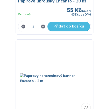
Papírové ubrousky Encanto - 20 ks
55 Kč
/
balení
Do 3 dnů
45 Kč
bez DPH
Přidat do košíku