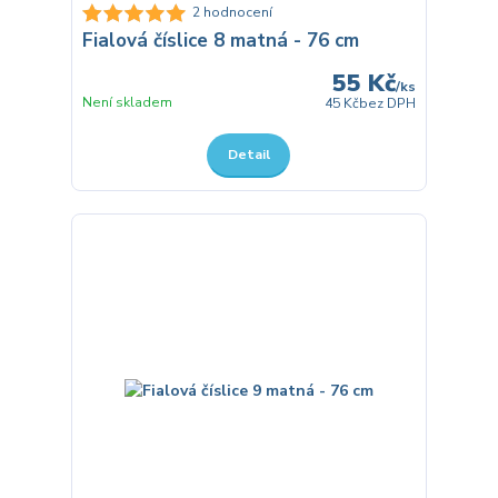
2 hodnocení
Fialová číslice 8 matná - 76 cm
55 Kč
/
ks
Není skladem
45 Kč
bez DPH
Detail