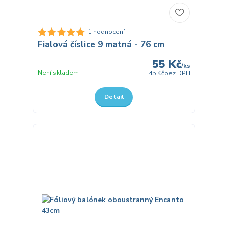
1 hodnocení
Fialová číslice 9 matná - 76 cm
55 Kč
/
ks
Není skladem
45 Kč
bez DPH
Detail