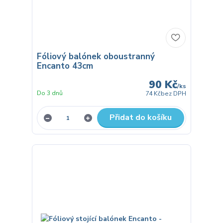
Fóliový balónek oboustranný
Encanto 43cm
90 Kč
/
ks
Do 3 dnů
74 Kč
bez DPH
Přidat do košíku