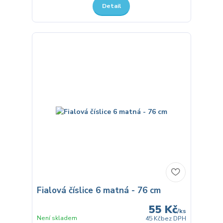
Detail
Fialová číslice 6 matná - 76 cm
55 Kč
/
ks
Není skladem
45 Kč
bez DPH