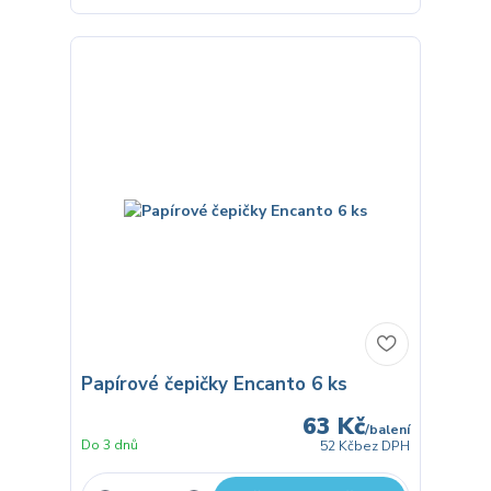
Papírové čepičky Encanto 6 ks
63 Kč
/
balení
Do 3 dnů
52 Kč
bez DPH