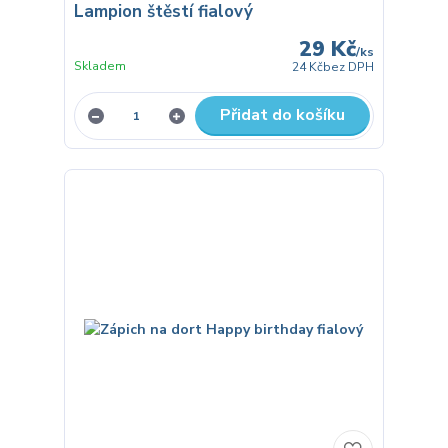
Lampion štěstí fialový
29 Kč
/
ks
Skladem
24 Kč
bez DPH
Přidat do košíku