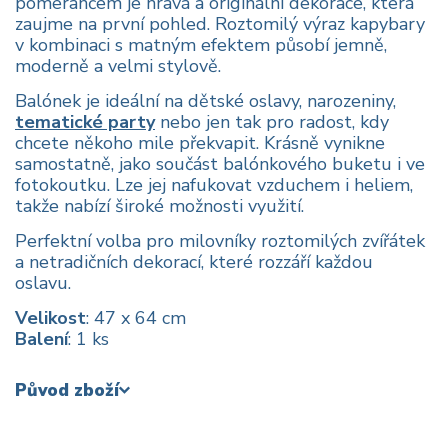
pomerančem je hravá a originální dekorace, která
zaujme na první pohled. Roztomilý výraz kapybary
v kombinaci s matným efektem působí jemně,
moderně a velmi stylově.
Balónek je ideální na dětské oslavy, narozeniny,
tematické party
nebo jen tak pro radost, kdy
chcete někoho mile překvapit. Krásně vynikne
samostatně, jako součást balónkového buketu i ve
fotokoutku. Lze jej nafukovat vzduchem i heliem,
takže nabízí široké možnosti využití.
Perfektní volba pro milovníky roztomilých zvířátek
a netradičních dekorací, které rozzáří každou
oslavu.
Velikost
: 47 x 64 cm
Balení
: 1 ks
Původ zboží