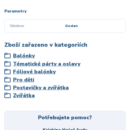
Parametry
Výrobce
Godan
Zboží zařazeno v kategoriích
Balónky
Tématické párty a oslavy
Fóliové balónky
Pro děti
Postavičky a zvířátka
Zvířátka
Potřebujete pomoc?
Kristýna Holeš Audy