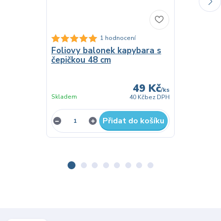
Foliovy b
1 hodnocení
želvičkou 
Foliovy balonek kapybara s
čepičkou 48 cm
49 Kč
/
ks
Skladem
Skladem
40 Kč
bez DPH
Přidat do košíku