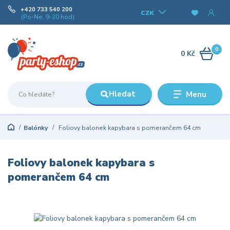
+420 733 540 200
CZK
(Po-Ne, 9-20 hod)
0
0 Kč
Hledat
Menu
Balónky
Foliovy balonek kapybara s pomerančem 64 cm
Foliovy balonek kapybara s
pomerančem 64 cm