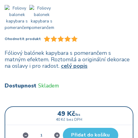
Ohodnotit produkt
Fóliový balónek kapybara s pomerančem s
matným efektem. Roztomilá a originální dekorace
na oslavy i pro radost.
celý popis
Dostupnost
Skladem
49 Kč
/
ks
40 Kč
bez DPH
Přidat do košíku