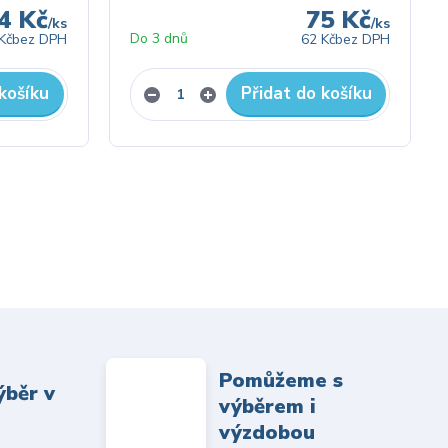
4 Kč
75 Kč
/
ks
/
ks
Do 3 dnů
Kč
bez DPH
62 Kč
bez DPH
košíku
Přidat do košíku
Pomůžeme s
ýběr v
výběrem i
výzdobou