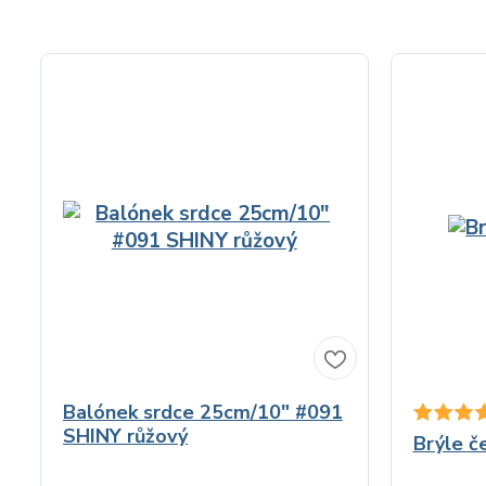
Balónek srdce 25cm/10" #091
SHINY růžový
Brýle č