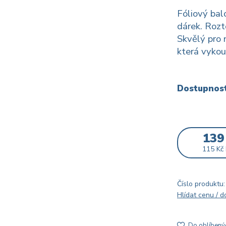
Fóliový bal
dárek. Rozt
Skvělý pro 
která vykou
Dostupnos
139
115 Kč
Číslo produktu:
Hlídat cenu / 
Do oblíbený