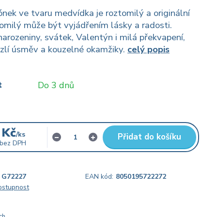
ónek ve tvaru medvídka je roztomilý a originální
omilý může být vyjádřením lásky a radosti.
narozeniny, svátek, Valentýn i milá překvapení,
zlí úsměv a kouzelné okamžiky.
celý popis
t
Do 3 dnů
 Kč
/
ks
Přidat do košíku
bez DPH
G72227
EAN kód:
8050195722272
dostupnost
ch