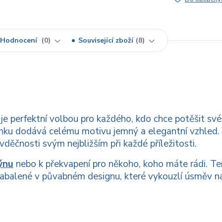
Hodnocení
0
Související zboží
8
je perfektní volbou pro každého, kdo chce potěšit své
onku dodává celému motivu jemný a elegantní vzhled.
děčnosti svým nejbližším při každé příležitosti.
ýnu
nebo k překvapení pro někoho, koho máte rádi. T
 zabalené v půvabném designu, které vykouzlí úsměv na