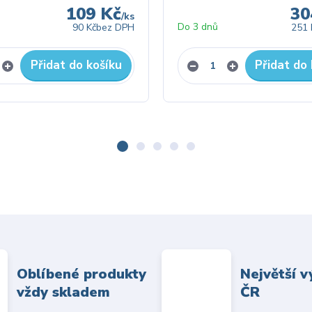
109 Kč
30
/
ks
Do 3 dnů
90 Kč
bez DPH
251 
Přidat do košíku
Přidat do 
Oblíbené produkty
Největší v
vždy skladem
ČR