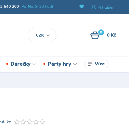
3 540 200
(Po-Ne, 9-20 hod)
Přihlášení
0
0 Kč
CZK
Více
Dárečky
Párty hry
odukt