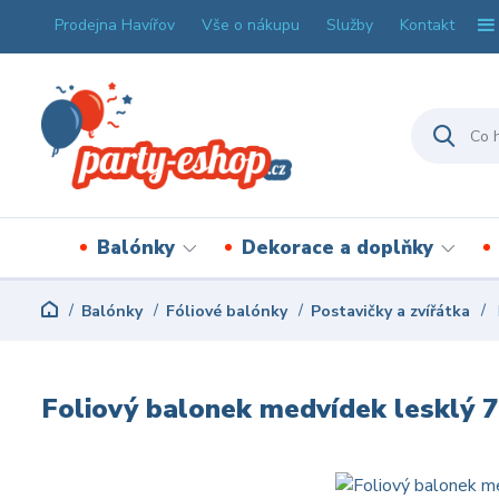
Prodejna Havířov
Vše o nákupu
Služby
Kontakt
Balónky
Dekorace a doplňky
Balónky
Fóliové balónky
Postavičky a zvířátka
Foliový balonek medvídek lesklý 