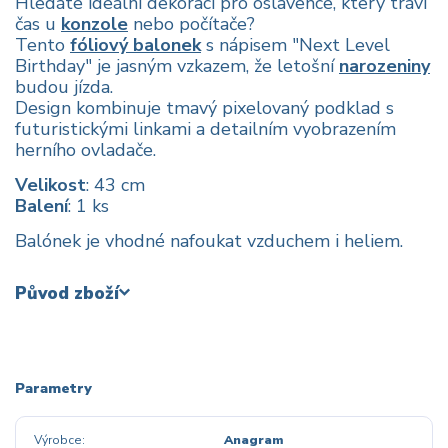
Hledáte ideální dekoraci pro oslavence, který tráví
čas u
konzole
nebo počítače?
Tento
fóliový balonek
s nápisem "Next Level
Birthday" je jasným vzkazem, že letošní
narozeniny
budou jízda.
Design kombinuje tmavý pixelovaný podklad s
futuristickými linkami a detailním vyobrazením
herního ovladače.
Velikost
: 43 cm
Balení
: 1 ks
Balónek je vhodné nafoukat vzduchem i heliem.
Původ zboží
Parametry
Výrobce
Anagram