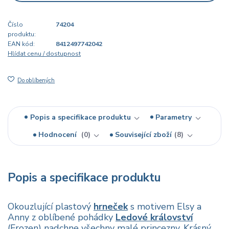
Číslo
74204
produktu:
EAN kód:
8412497742042
Hlídat cenu / dostupnost
Do oblíbených
Popis a specifikace produktu
Parametry
Hodnocení
0
Související zboží
8
Popis a specifikace produktu
Okouzlující plastový
hrneček
s motivem Elsy a
Anny z oblíbené pohádky
Ledové království
(Frozen) nadchne všechny malé princezny. Krásný