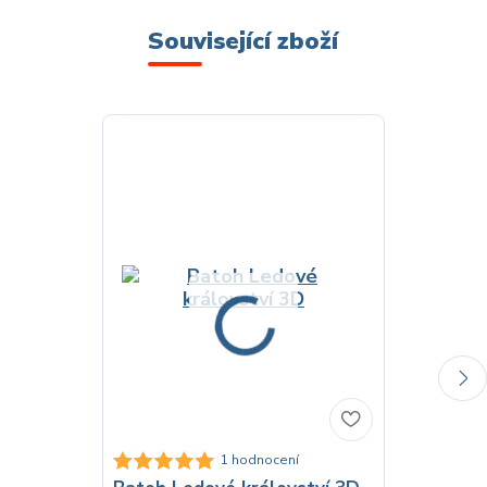
Související zboží
Dolep si s
1 hodnocení
Ledové kr