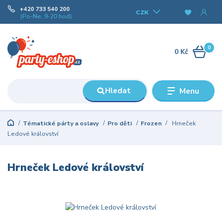
+420 733 540 200
CZK
(Po-Ne, 9-20 hod)
0
0 Kč
Hledat
Menu
Tématické párty a oslavy
Pro děti
Frozen
Hrneček
Ledové království
Hrneček Ledové království