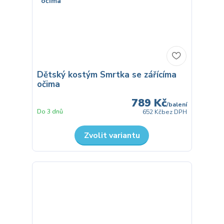
Dětský kostým Smrtka se zářícíma
očima
789 Kč
/
balení
Do 3 dnů
652 Kč
bez DPH
Zvolit variantu