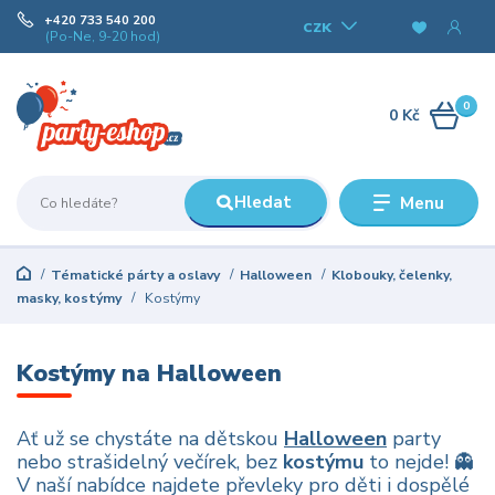
+420 733 540 200
CZK
(Po-Ne, 9-20 hod)
0
0 Kč
Hledat
Menu
Tématické párty a oslavy
Halloween
Klobouky, čelenky,
masky, kostýmy
Kostýmy
Kostýmy na Halloween
Ať už se chystáte na dětskou
Halloween
party
nebo strašidelný večírek, bez
kostýmu
to nejde! 👻
V naší nabídce najdete převleky pro děti i dospělé