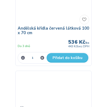
Andělská křídla červená látková 100
x 70 cm
536 Kč
/
ks
Do 3 dnů
443 Kč
bez DPH
Přidat do košíku