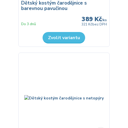
Dětský kostým čarodějnice s
barevnou pavučinou
389 Kč
/
ks
Do 3 dnů
321 Kč
bez DPH
Zvolit variantu