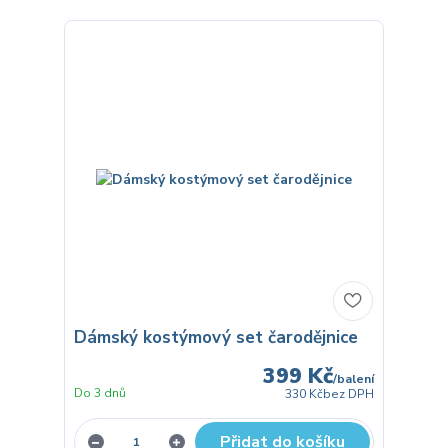
Dámský kostýmový set čarodějnice
399 Kč
/
balení
Do 3 dnů
330 Kč
bez DPH
Přidat do košíku