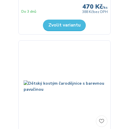
470 Kč
/
ks
Do 3 dnů
388 Kč
bez DPH
Zvolit variantu