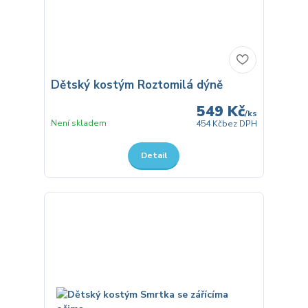
Dětský kostým Roztomilá dýně
549 Kč
/
ks
Není skladem
454 Kč
bez DPH
Detail