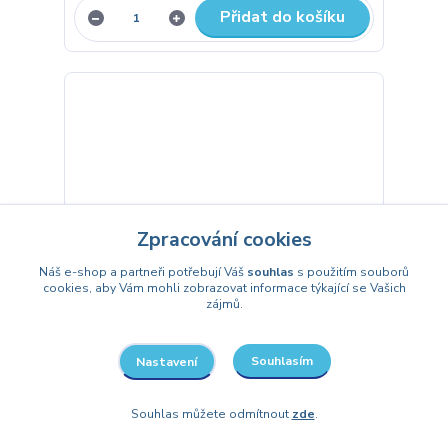
Přidat do košíku
Zpracování cookies
Náš e-shop a partneři potřebují Váš
souhlas
s použitím souborů
cookies, aby Vám mohli zobrazovat informace týkající se Vašich
zájmů.
Souhlasím
Nastavení
Kostým čarodějnice pro dospělé
Souhlas můžete odmítnout
zde
.
355 Kč
/
ks
Není skladem
293 Kč
bez DPH