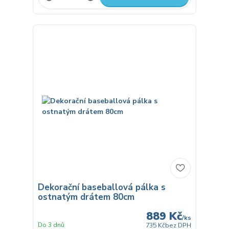
Dekorační baseballová pálka s
ostnatým drátem 80cm
889 Kč
/
ks
Do 3 dnů
735 Kč
bez DPH