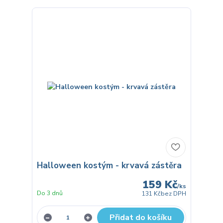
Halloween kostým - krvavá zástěra
159 Kč
/
ks
Do 3 dnů
131 Kč
bez DPH
Přidat do košíku