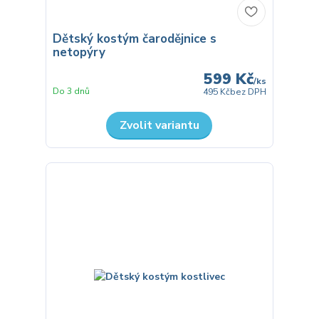
Dětský kostým čarodějnice s
netopýry
599 Kč
/
ks
Do 3 dnů
495 Kč
bez DPH
Zvolit variantu