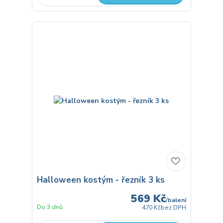
Halloween kostým - řezník 3 ks
569 Kč
/
balení
Do 3 dnů
470 Kč
bez DPH