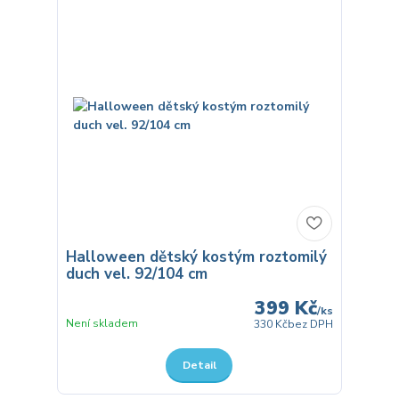
Halloween dětský kostým roztomilý
duch vel. 92/104 cm
399 Kč
/
ks
Není skladem
330 Kč
bez DPH
Detail