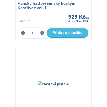
Pánský halloweenský kostým
Kostlivec vel. L
529 Kč
/
ks
Skladem
437 Kč
bez DPH
Přidat do košíku