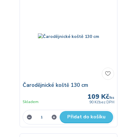
Čarodějnické koště 130 cm
109 Kč
/
ks
Skladem
90 Kč
bez DPH
Přidat do košíku