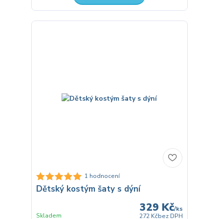
1 hodnocení
Dětský kostým šaty s dýní
329 Kč
/
ks
Skladem
272 Kč
bez DPH