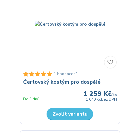
1 hodnocení
Čertovský kostým pro dospělé
1 259 Kč
/
ks
Do 3 dnů
1 040 Kč
bez DPH
Zvolit variantu