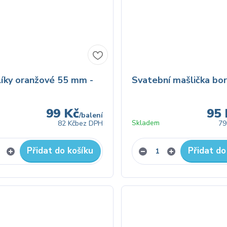
íky oranžové 55 mm -
Svatební mašlička bo
99 Kč
95 
/
balení
Skladem
82 Kč
bez DPH
79
Přidat do košíku
Přidat do