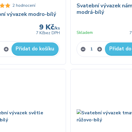
Svatební vývazek nám
2 hodnocení
modrá-bílý
ní vývazek modro-bílý
9 Kč
/
ks
Skladem
7 Kč
bez DPH
7
Přidat do košíku
Přidat do