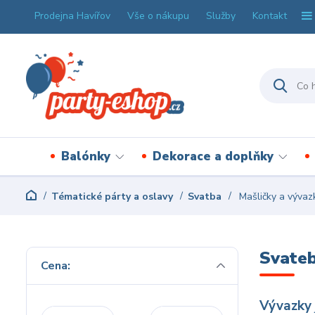
Prodejna Havířov
Vše o nákupu
Služby
Kontakt
Balónky
Dekorace a doplňky
Tématické párty a oslavy
Svatba
Mašličky a vývaz
Svateb
Cena:
Vývazky