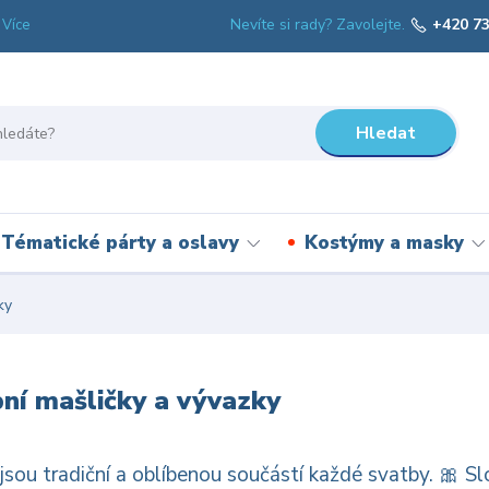
Nevíte si rady? Zavolejte.
+420 73
Více
Hledat
Tématické párty a oslavy
Kostýmy a masky
ky
ní mašličky a vývazky
jsou tradiční a oblíbenou součástí každé svatby. 🎀 Sl