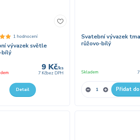
Svatební vývazek tm
1 hodnocení
růžovo-bílý
ní vývazek světle
bílý
9 Kč
/
ks
Skladem
7
adem
7 Kč
bez DPH
Přidat do
Detail