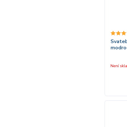
Svateb
modro-
Není skl