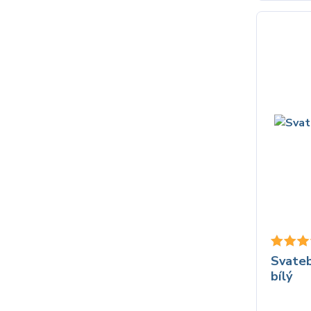
Svateb
bílý