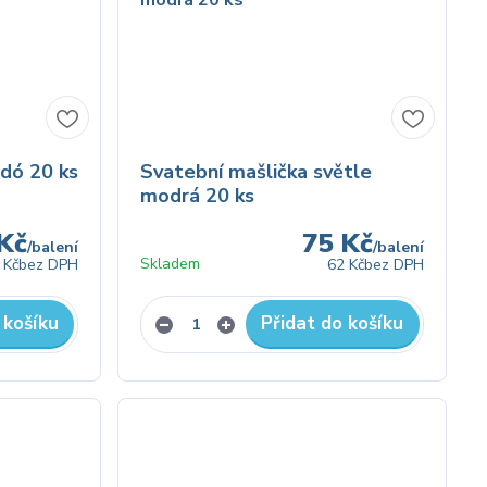
rdó 20 ks
Svatební mašlička světle
modrá 20 ks
Kč
75 Kč
/
balení
/
balení
Skladem
 Kč
bez DPH
62 Kč
bez DPH
 košíku
Přidat do košíku