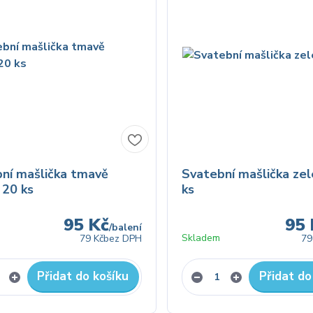
ní mašlička tmavě
Svatební mašlička ze
 20 ks
ks
95 Kč
95 
/
balení
Skladem
79 Kč
bez DPH
79
Přidat do košíku
Přidat do