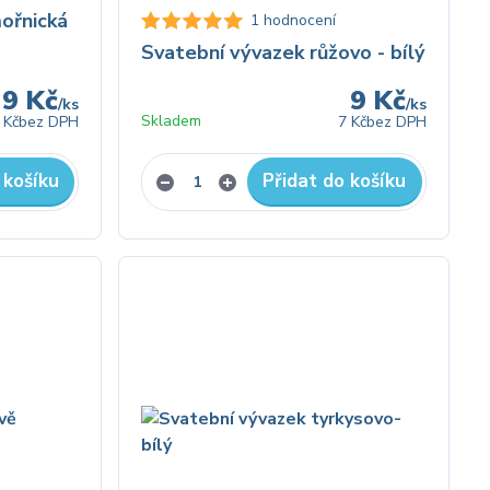
ořnická
1 hodnocení
Svatební vývazek růžovo - bílý
9 Kč
9 Kč
/
ks
/
ks
Skladem
 Kč
bez DPH
7 Kč
bez DPH
 košíku
Přidat do košíku