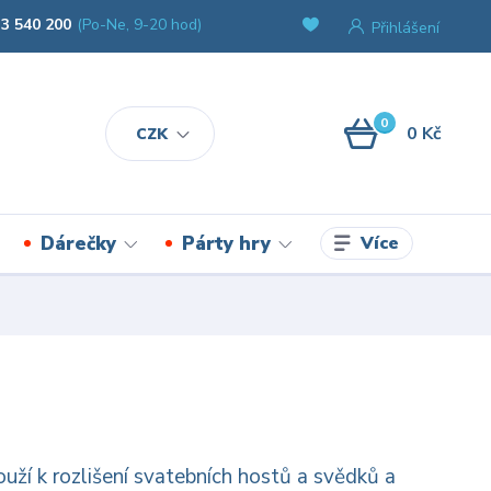
3 540 200
(Po-Ne, 9-20 hod)
Přihlášení
0
0 Kč
CZK
Více
Dárečky
Párty hry
ouží k rozlišení svatebních hostů a svědků a