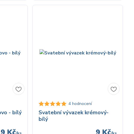
4 hodnocení
vo - bílý
Svatební vývazek krémový-
bílý
9 Kč
9 Kč
/
ks
/
ks