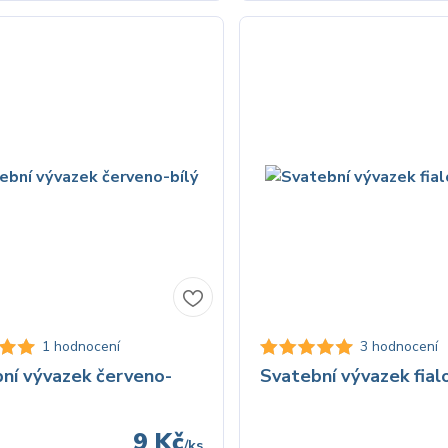
1 hodnocení
3 hodnocení
ní vývazek červeno-
Svatební vývazek fialo
9 Kč
/
ks