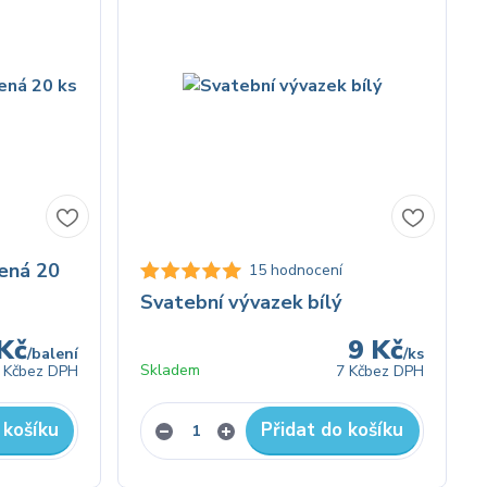
lená 20
15 hodnocení
Svatební vývazek bílý
Kč
9 Kč
/
balení
/
ks
Skladem
 Kč
bez DPH
7 Kč
bez DPH
 košíku
Přidat do košíku