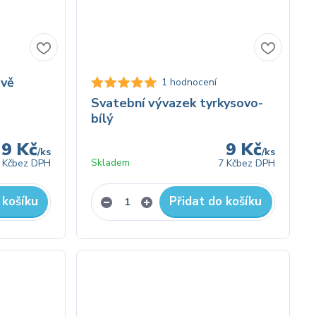
avě
1 hodnocení
Svatební vývazek tyrkysovo-
bílý
9 Kč
9 Kč
/
ks
/
ks
Skladem
 Kč
bez DPH
7 Kč
bez DPH
 košíku
Přidat do košíku