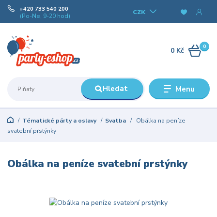
+420 733 540 200
CZK
(Po-Ne, 9-20 hod)
0
0 Kč
Hledat
Menu
Tématické párty a oslavy
Svatba
Obálka na peníze
svatební prstýnky
Obálka na peníze svatební prstýnky