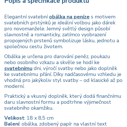
Popis a specifikace produktu
Elegantní svatební
obálka na peníze
s motivem
svatebních prstýnků je ideální volbou jako dárek
pro novomanžele. Jemný světlý design působí
slavnostně a romanticky, zatímco vyobrazení
propojených prstenů symbolizuje lásku, jednotu a
společnou cestu životem.
Obálka je určena pro darování peněz, poukazu
nebo osobního vzkazu a skvěle se hodí ke
svatebnímu
dni, výročí svatby nebo jako doplněk
ke svatebnímu přání. Díky nadčasovému vzhledu je
vhodná pro jakýkoliv styl svatby – od klasické až po
moderní.
Praktický a vkusný doplněk, který dodá finančnímu
daru slavnostní formu a podtrhne výjimečnost
svatebního okamžiku.
Velikost
: 18 x 8,5 cm
Balení
: obálka, zdobený papír na vlastní text