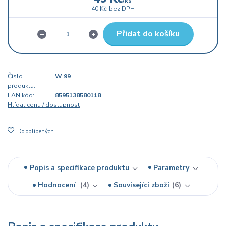
/
ks
40 Kč
bez DPH
Přidat do košíku
Číslo
W 99
produktu:
EAN kód:
8595138580118
Hlídat cenu / dostupnost
Do oblíbených
Popis a specifikace produktu
Parametry
Hodnocení
4
Související zboží
6