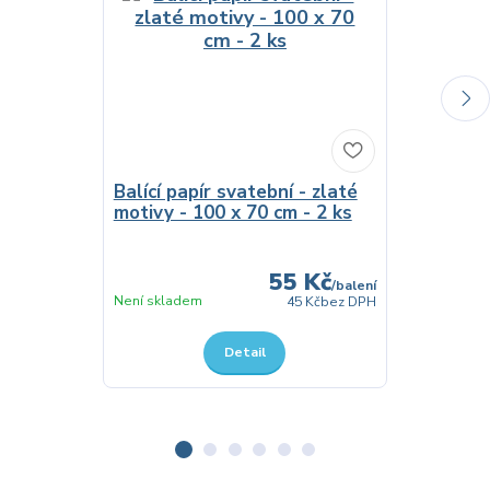
Balící papír svatební - zlaté
Hudební sv
motivy - 100 x 70 cm - 2 ks
i vy dva j
dočkali št
55 Kč
/
balení
Není skladem
Není skladem
45 Kč
bez DPH
Detail