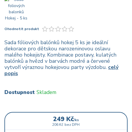
Ohodnotit produkt
Sada fóliových balónků hokej 5 ks je ideální
dekorace pro dětskou narozeninovou oslavu
malého hokejisty. Kombinace postavy, kulatých
balónků a hvězd v barvách modré a červené
vytvoří výraznou hokejovou party výzdobu.
celý
popis
Dostupnost
Skladem
249 Kč
/
ks
206 Kč
bez DPH