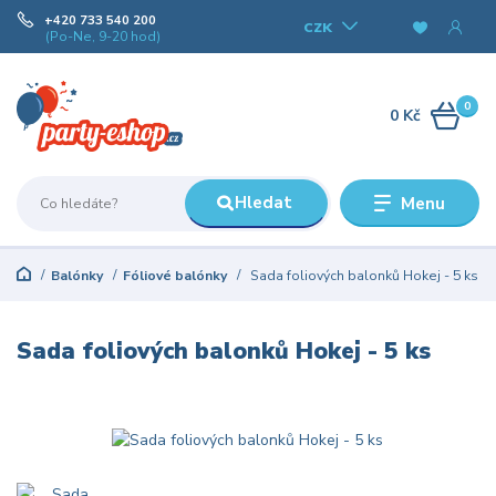
+420 733 540 200
CZK
(Po-Ne, 9-20 hod)
0
0 Kč
Hledat
Menu
Balónky
Fóliové balónky
Sada foliových balonků Hokej - 5 ks
Sada foliových balonků Hokej - 5 ks