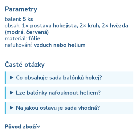
Parametry
balení:
5 ks
obsah:
1× postava hokejista, 2× kruh, 2× hvězda
(modrá, červená)
materiál:
fólie
nafukování:
vzduch nebo helium
Časté otázky
Co obsahuje sada balónků hokej?
Lze balónky nafouknout heliem?
Na jakou oslavu je sada vhodná?
Původ zboží