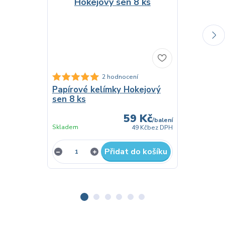
Papírové t
2 hodnocení
23 cm - 8 
Papírové kelímky Hokejový
sen 8 ks
59 Kč
/
balení
Skladem
Skladem
49 Kč
bez DPH
Přidat do košíku