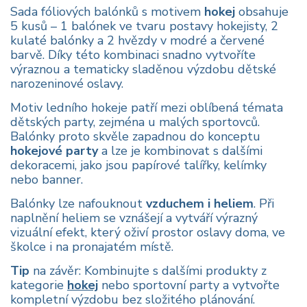
Sada fóliových balónků s motivem
hokej
obsahuje
5 kusů – 1 balónek ve tvaru postavy hokejisty, 2
kulaté balónky a 2 hvězdy v modré a červené
barvě. Díky této kombinaci snadno vytvoříte
výraznou a tematicky sladěnou výzdobu dětské
narozeninové oslavy.
Motiv ledního hokeje patří mezi oblíbená témata
dětských party, zejména u malých sportovců.
Balónky proto skvěle zapadnou do konceptu
hokejové party
a lze je kombinovat s dalšími
dekoracemi, jako jsou papírové talířky, kelímky
nebo banner.
Balónky lze nafouknout
vzduchem i heliem
. Při
naplnění heliem se vznášejí a vytváří výrazný
vizuální efekt, který oživí prostor oslavy doma, ve
školce i na pronajatém místě.
Tip
na závěr: Kombinujte s dalšími produkty z
kategorie
hokej
nebo sportovní party a vytvořte
kompletní výzdobu bez složitého plánování.