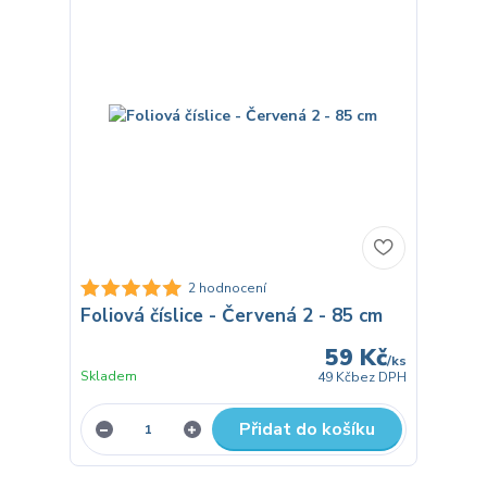
2 hodnocení
Foliová číslice - Červená 2 - 85 cm
59 Kč
/
ks
Skladem
49 Kč
bez DPH
Přidat do košíku