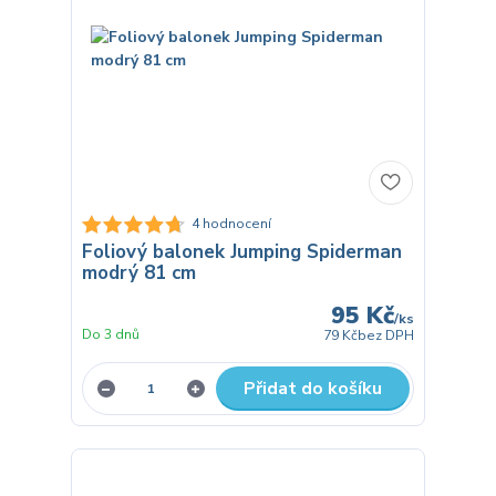
4 hodnocení
Foliový balonek Jumping Spiderman
modrý 81 cm
95 Kč
/
ks
Do 3 dnů
79 Kč
bez DPH
Přidat do košíku