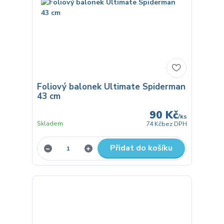
Foliový balonek Ultimate Spiderman
43 cm
90 Kč
/
ks
Skladem
74 Kč
bez DPH
Přidat do košíku