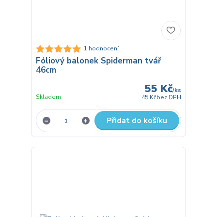
1 hodnocení
Fóliový balonek Spiderman tvář
46cm
55 Kč
/
ks
Skladem
45 Kč
bez DPH
Přidat do košíku