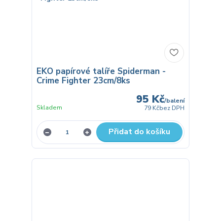
EKO papírové talíře Spiderman -
Crime Fighter 23cm/8ks
95 Kč
/
balení
Skladem
79 Kč
bez DPH
Přidat do košíku