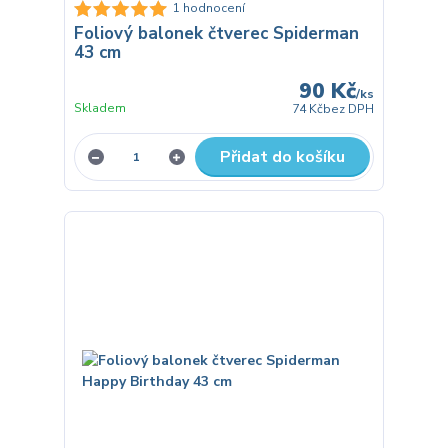
1 hodnocení
Foliový balonek čtverec Spiderman
43 cm
90 Kč
/
ks
Skladem
74 Kč
bez DPH
Přidat do košíku