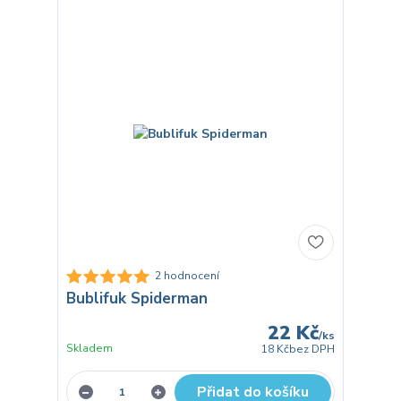
2 hodnocení
Bublifuk Spiderman
22 Kč
/
ks
Skladem
18 Kč
bez DPH
Přidat do košíku