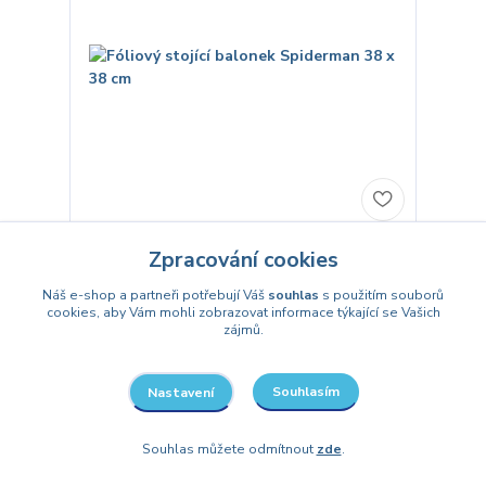
Fóliový stojící balonek Spiderman 38
Zpracování cookies
x 38 cm
Náš e-shop a partneři potřebují Váš
souhlas
s použitím souborů
169 Kč
/
ks
cookies, aby Vám mohli zobrazovat informace týkající se Vašich
Skladem
140 Kč
bez DPH
zájmů.
Přidat do košíku
Souhlasím
Nastavení
Souhlas můžete odmítnout
zde
.