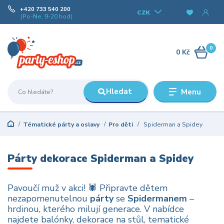
+420 733 540 200
CZK
(Po-Ne, 9-20 hod)
0
0 Kč
Hledat
Menu
Tématické párty a oslavy
Pro děti
Spiderman a Spidey
Párty dekorace Spiderman a Spidey
Pavoučí muž v akci! 🕷️ Připravte dětem
nezapomenutelnou
párty
se
Spidermanem
–
hrdinou, kterého milují generace. V nabídce
najdete balónky, dekorace na stůl, tematické