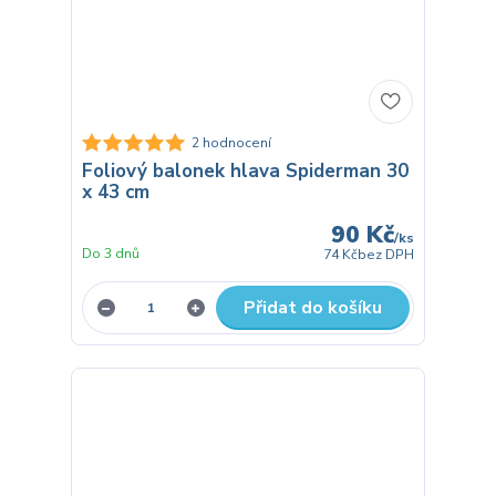
2 hodnocení
Foliový balonek hlava Spiderman 30
x 43 cm
90 Kč
/
ks
Do 3 dnů
74 Kč
bez DPH
Přidat do košíku