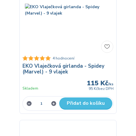
4 hodnocení
EKO Vlaječková girlanda - Spidey
(Marvel) - 9 vlajek
115 Kč
/
ks
Skladem
95 Kč
bez DPH
Přidat do košíku