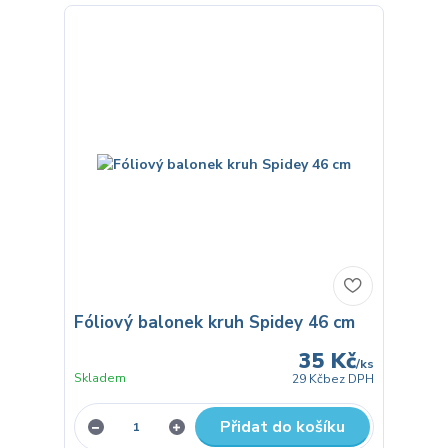
Fóliový balonek kruh Spidey 46 cm
35 Kč
/
ks
Skladem
29 Kč
bez DPH
Přidat do košíku