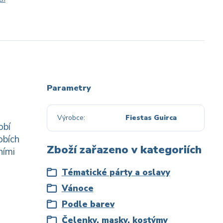
Parametry
Výrobce
Fiestas Guirca
obí
obích
Zboží zařazeno v kategoriích
ními
Tématické párty a oslavy
Vánoce
Podle barev
Čelenky, masky, kostýmy