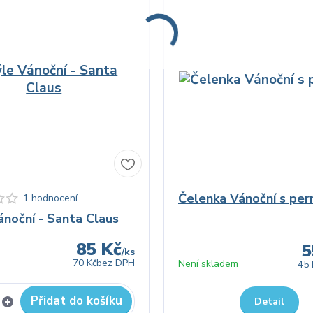
Čelenka Vánoční s per
1 hodnocení
ánoční - Santa Claus
85 Kč
5
/
ks
70 Kč
bez DPH
Není skladem
45 
Přidat do košíku
Detail