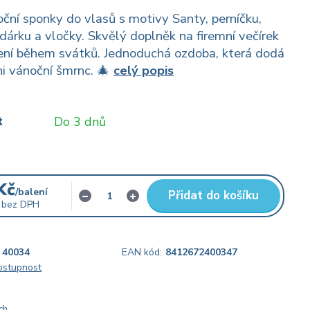
ční sponky do vlasů s motivy Santy, perníčku,
dárku a vločky. Skvělý doplněk na firemní večírek
ení během svátků. Jednoduchá ozdoba, která dodá
i vánoční šmrnc. 🎄
celý popis
t
Do 3 dnů
Kč
/
balení
Přidat do košíku
bez DPH
40034
EAN kód:
8412672400347
dostupnost
ch