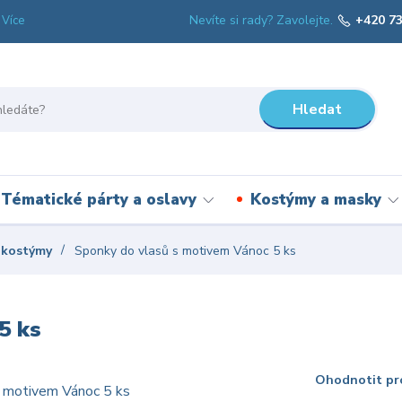
Nevíte si rady? Zavolejte.
+420 73
Více
Hledat
Tématické párty a oslavy
Kostýmy a masky
 kostýmy
Sponky do vlasů s motivem Vánoc 5 ks
5 ks
Ohodnotit pr