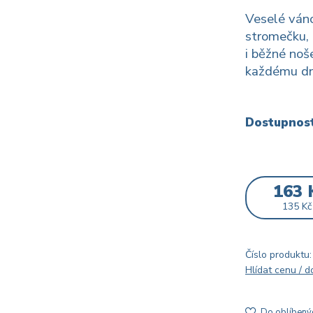
Veselé váno
stromečku, 
i běžné noš
každému dn
Dostupnos
163 
135 Kč
Číslo produktu:
Hlídat cenu / 
Do oblíbený