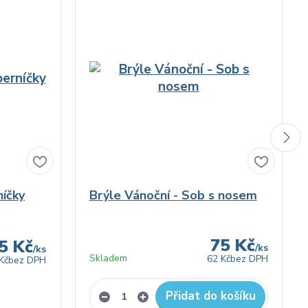
níčky
Brýle Vánoční - Sob s nosem
75 Kč
5 Kč
/
ks
/
ks
Skladem
62 Kč
bez DPH
Kč
bez DPH
Přidat do košíku