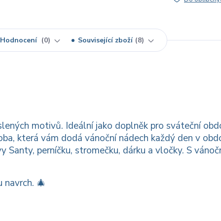
Hodnocení
0
Související zboží
8
lených motivů. Ideální jako doplněk pro sváteční obd
doba, která vám dodá vánoční nádech každý den v obd
 Santy, perníčku, stromečku, dárku a vločky. S vánoč
 navrch. 🎄