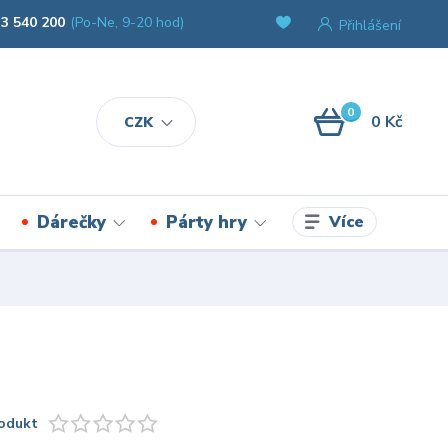
3 540 200
(Po-Ne, 9-20 hod)
Přihlášení
0
0 Kč
CZK
Více
Dárečky
Párty hry
odukt