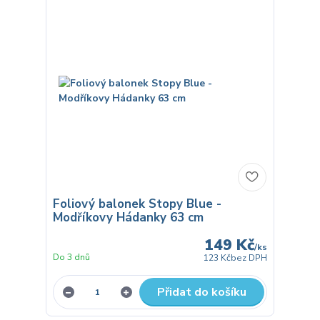
Foliový balonek Stopy Blue -
Modříkovy Hádanky 63 cm
149 Kč
/
ks
Do 3 dnů
123 Kč
bez DPH
Přidat do košíku