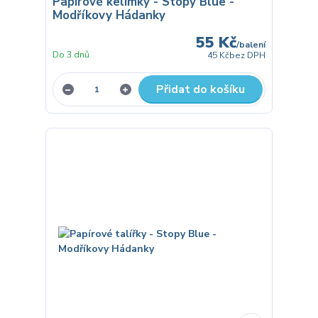
Papírové kelímky - Stopy Blue -
Modříkovy Hádanky
55 Kč
/
balení
Do 3 dnů
45 Kč
bez DPH
Přidat do košíku