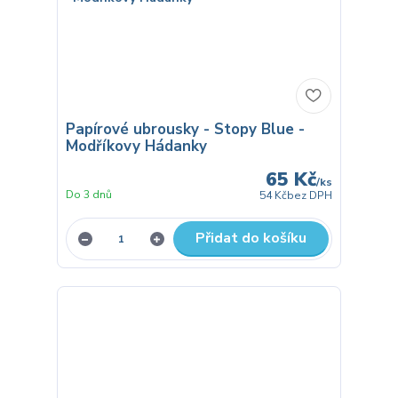
Papírové ubrousky - Stopy Blue -
Modříkovy Hádanky
65 Kč
/
ks
Do 3 dnů
54 Kč
bez DPH
Přidat do košíku