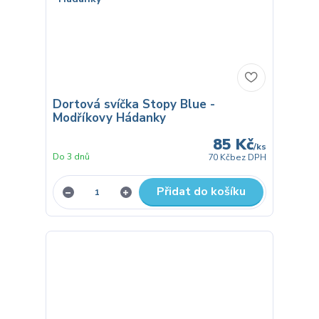
Dortová svíčka Stopy Blue -
Modříkovy Hádanky
85 Kč
/
ks
Do 3 dnů
70 Kč
bez DPH
Přidat do košíku