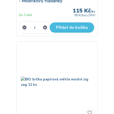
- Modříkovy Hádanky
115 Kč
/
ks
Do 3 dnů
95 Kč
bez DPH
Přidat do košíku