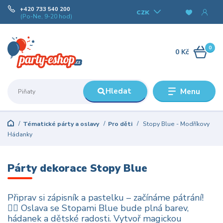
+420 733 540 200
CZK
(Po-Ne, 9-20 hod)
0
0 Kč
Hledat
Menu
Tématické párty a oslavy
Pro děti
Stopy Blue - Modříkovy
Hádanky
Párty dekorace Stopy Blue
Připrav si zápisník a pastelku – začínáme pátrání!
🕵️‍♂️ Oslava se Stopami Blue bude plná barev,
hádanek a dětské radosti. Vytvoř magickou