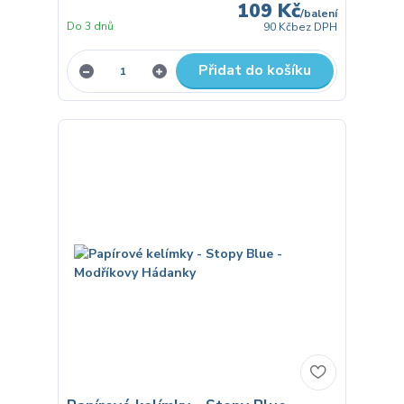
109 Kč
/
balení
Do 3 dnů
90 Kč
bez DPH
Přidat do košíku