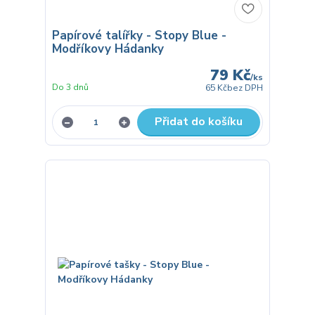
Papírové talířky - Stopy Blue -
Modříkovy Hádanky
79 Kč
/
ks
Do 3 dnů
65 Kč
bez DPH
Přidat do košíku