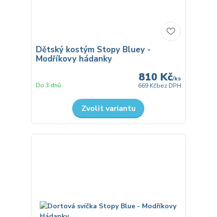
Dětský kostým Stopy Bluey -
Modříkovy hádanky
810 Kč
/
ks
Do 3 dnů
669 Kč
bez DPH
Zvolit variantu