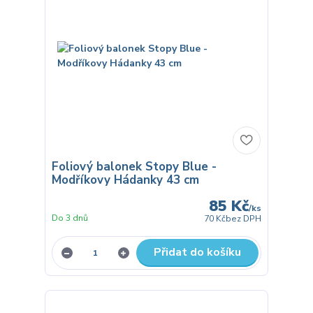
Foliový balonek Stopy Blue -
Modříkovy Hádanky 43 cm
85 Kč
/
ks
Do 3 dnů
70 Kč
bez DPH
Přidat do košíku