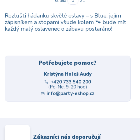
strana
z 1
Rozlušti hádanku skvělé oslavy – s Blue, jejím
zápisníkem a stopami všude kolem 🐾 bude mít
každý malý oslavenec o zábavu postaráno!
Potřebujete pomoc?
Kristýna Holeš Audy
+420 733 540 200
(Po-Ne, 9-20 hod)
info@party-eshop.cz
Zákazníci nás doporučují