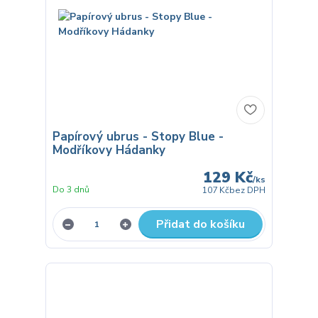
Papírový ubrus - Stopy Blue -
Modříkovy Hádanky
129 Kč
/
ks
Do 3 dnů
107 Kč
bez DPH
Přidat do košíku