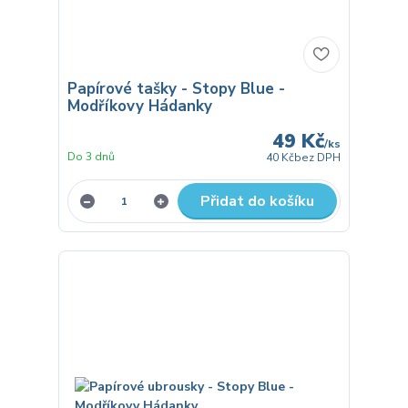
Papírové tašky - Stopy Blue -
Modříkovy Hádanky
49 Kč
/
ks
Do 3 dnů
40 Kč
bez DPH
Přidat do košíku