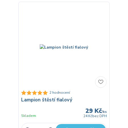
2 hodnocení
Lampion štěstí fialový
29 Kč
/
ks
Skladem
24 Kč
bez DPH