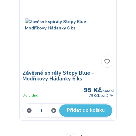
Závěsné spirály Stopy Blue -
Modříkovy Hádanky 6 ks
95 Kč
/
balení
Do 3 dnů
79 Kč
bez DPH
Přidat do košíku