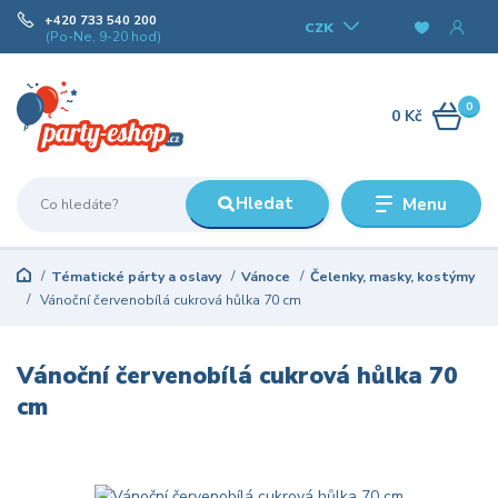
+420 733 540 200
CZK
(Po-Ne, 9-20 hod)
0
0 Kč
Hledat
Menu
Tématické párty a oslavy
Vánoce
Čelenky, masky, kostýmy
Vánoční červenobílá cukrová hůlka 70 cm
Vánoční červenobílá cukrová hůlka 70
cm