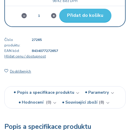
98 Kč
bez DPH
Přidat do košíku
Číslo
27265
produktu:
EAN kód:
8434077272657
Hlídat cenu / dostupnost
Do oblíbených
Popis a specifikace produktu
Parametry
Hodnocení
0
Související zboží
8
Popis a specifikace produktu