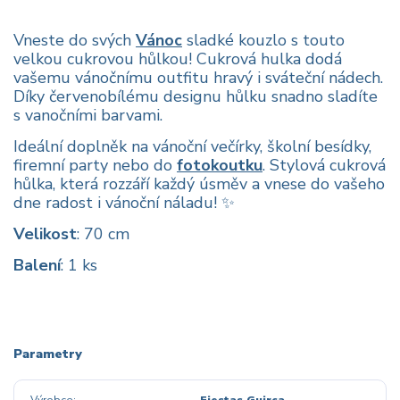
Vneste do svých
Vánoc
sladké kouzlo s touto
velkou cukrovou hůlkou! Cukrová hulka dodá
vašemu vánočnímu outfitu hravý i sváteční nádech.
Díky červenobílému designu hůlku snadno sladíte
s vanočními barvami.
Ideální doplněk na vánoční večírky, školní besídky,
firemní party nebo do
fotokoutku
. Stylová cukrová
hůlka, která rozzáří každý úsměv a vnese do vašeho
dne radost i vánoční náladu! ✨
Velikost
: 70 cm
Balení
: 1 ks
Parametry
Výrobce
Fiestas Guirca