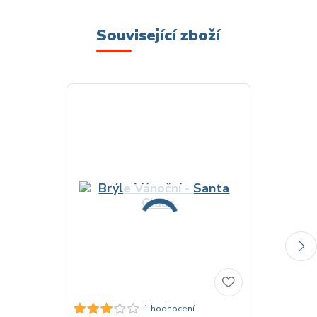
Související zboží
Brýle Ván
1 hodnocení