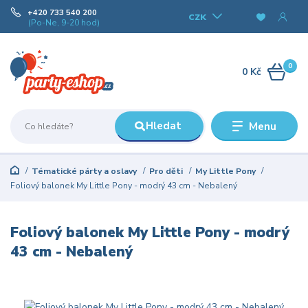
+420 733 540 200
CZK
(Po-Ne, 9-20 hod)
0
0 Kč
Hledat
Menu
Tématické párty a oslavy
Pro děti
My Little Pony
Foliový balonek My Little Pony - modrý 43 cm - Nebalený
Foliový balonek My Little Pony - modrý
43 cm - Nebalený