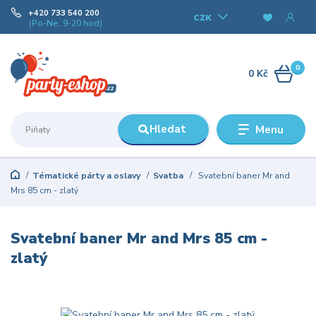
+420 733 540 200
CZK
(Po-Ne, 9-20 hod)
0
0 Kč
Hledat
Menu
Tématické párty a oslavy
Svatba
Svatební baner Mr and
Mrs 85 cm - zlatý
Svatební baner Mr and Mrs 85 cm -
zlatý