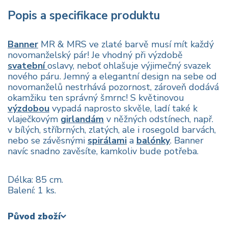
Popis a specifikace produktu
Banner
MR & MRS ve zlaté barvě musí mít každý
novomanželský pár! Je vhodný při výzdobě
svatební
oslavy, neboť ohlašuje výjimečný svazek
nového páru. Jemný a elegantní design na sebe od
novomanželů nestrhává pozornost, zároveň dodává
okamžiku ten správný šmrnc! S květinovou
výzdobou
vypadá naprosto skvěle, ladí také k
vlaječkovým
girlandám
v něžných odstínech, např.
v bílých, stříbrných, zlatých, ale i rosegold barvách,
nebo se závěsnými
spirálami
a
balónky
. Banner
navíc snadno zavěsíte, kamkoliv bude potřeba.
Délka: 85 cm.
Balení: 1 ks.
Původ zboží