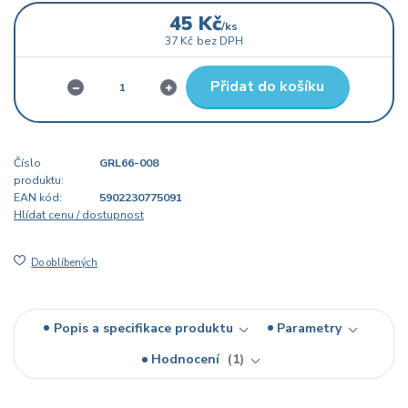
45 Kč
/
ks
37 Kč
bez DPH
Přidat do košíku
Číslo
GRL66-008
produktu:
EAN kód:
5902230775091
Hlídat cenu / dostupnost
Do oblíbených
Popis a specifikace produktu
Parametry
Hodnocení
1