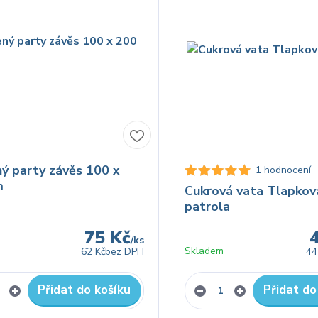
ý party závěs 100 x
1 hodnocení
m
Cukrová vata Tlapkov
patrola
75 Kč
/
ks
Skladem
62 Kč
bez DPH
44
Přidat do košíku
Přidat do