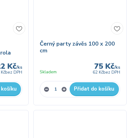
Černý party závěs 100 x 200
cm
rola
22 Kč
75 Kč
/
ks
/
ks
Skladem
 Kč
bez DPH
62 Kč
bez DPH
 košíku
Přidat do košíku