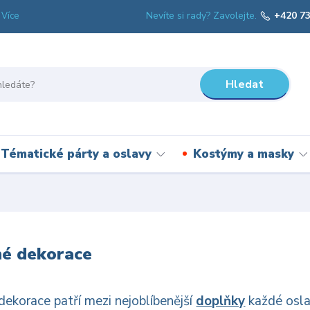
Nevíte si rady? Zavolejte.
+420 73
Více
Hledat
Tématické párty a oslavy
Kostýmy a masky
né dekorace
ekorace patří mezi nejoblíbenější
doplňky
každé oslav