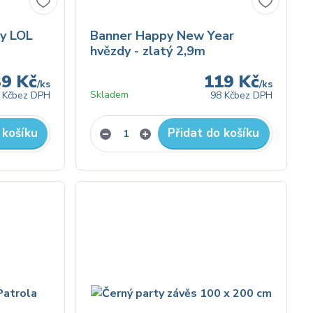
y LOL
Banner Happy New Year
hvězdy - zlatý 2,9m
39 Kč
119 Kč
/
ks
/
ks
Skladem
 Kč
bez DPH
98 Kč
bez DPH
 košíku
Přidat do košíku