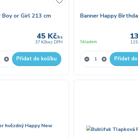
 Boy or Girl 213 cm
Banner Happy Birthda
45 Kč
1
/
ks
Skladem
37 Kč
bez DPH
115
Přidat do košíku
Přidat do