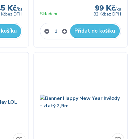
45 Kč
99 Kč
/
ks
/
ks
Skladem
 Kč
bez DPH
82 Kč
bez DPH
 košíku
Přidat do košíku