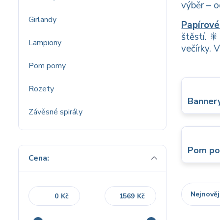
výběr – 
Girlandy
Papírové
štěstí. 
Lampiony
večírky. 
Pom pomy
Rozety
Banner
Závěsné spirály
Pom p
Cena:
Nejnověj
Kč
Kč