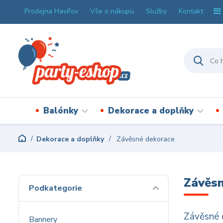
Prodejna Havířov
Vše o nákupu
Služby
Kontakt
Balónky
Dekorace a doplňky
Dekorace a doplňky
Závěsné dekorace
Závěs
Podkategorie
Závěsné d
Bannery