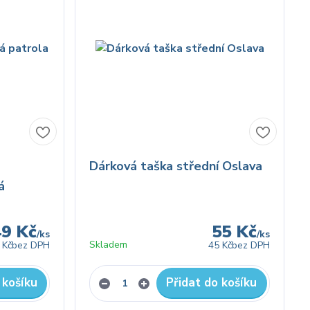
Dárková taška střední Oslava
á
49 Kč
55 Kč
/
ks
/
ks
Skladem
 Kč
bez DPH
45 Kč
bez DPH
 košíku
Přidat do košíku