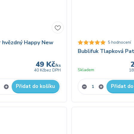
r hvězdný Happy New
5 hodnocení
Bublifuk Tlapková Pat
49 Kč
/
ks
Skladem
40 Kč
bez DPH
18
Přidat do košíku
Přidat do