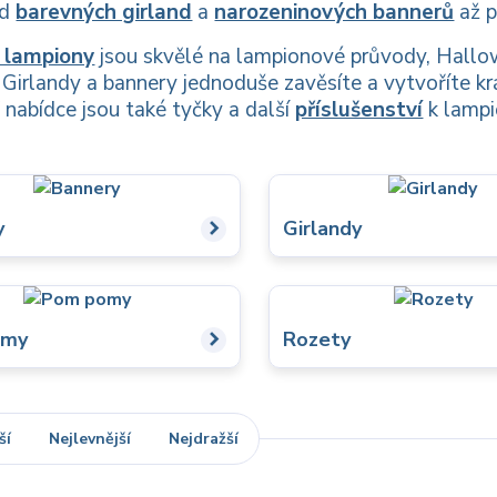
od
barevných girland
a
narozeninových bannerů
až 
 lampiony
jsou skvělé na lampionové průvody, Hallow
 Girlandy a bannery jednoduše zavěsíte a vytvoříte kr
V nabídce jsou také tyčky a další
příslušenství
k lampi
y
Girlandy
omy
Rozety
ší
Nejlevnější
Nejdražší