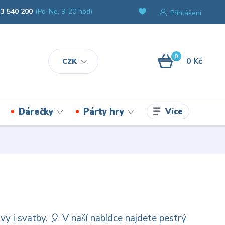
3 540 200
(Po-Ne, 9-20 hod)
Přihlášení
0
0 Kč
CZK
Více
Dárečky
Párty hry
y i svatby. 🎈 V naší nabídce najdete pestrý