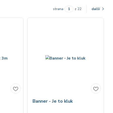
strana
z 22
další
Banner - Je to kluk