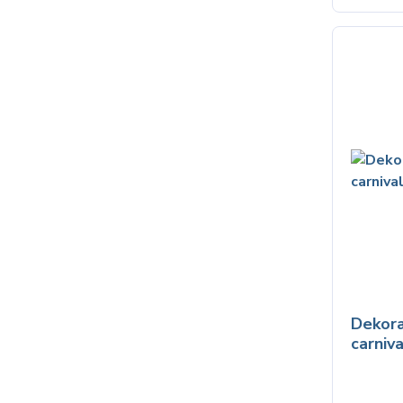
Dekora
carniva