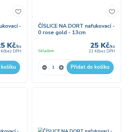
kovací -
ČÍSLICE NA DORT nafukovací -
0 rose gold - 13cm
25 Kč
25 Kč
/
ks
/
ks
Skladem
 Kč
bez DPH
21 Kč
bez DPH
 košíku
Přidat do košíku