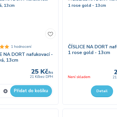
ČÍSLICE NA DORT nafu
1 hodnocení
1 rose gold - 13cm
E NA DORT nafukovací -
vá, 13cm
25 Kč
/
ks
21 Kč
bez DPH
Není skladem
21
Přidat do košíku
Detail