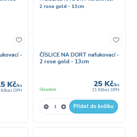
kovací -
ČÍSLICE NA DORT nafukovací -
2 rose gold - 13cm
25 Kč
25 Kč
/
ks
/
ks
Skladem
21 Kč
bez DPH
 Kč
bez DPH
Přidat do košíku