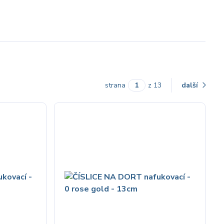
strana
z 13
další