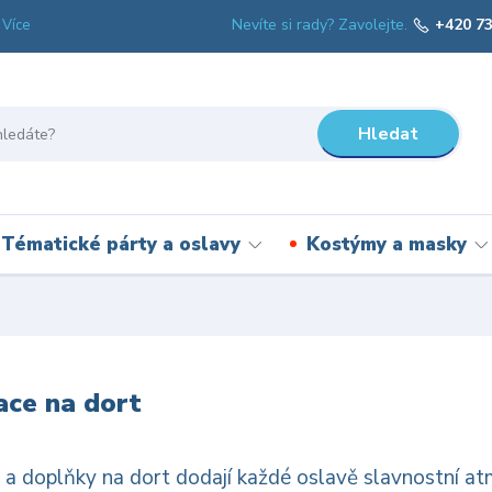
Nevíte si rady? Zavolejte.
+420 73
Více
Hledat
Tématické párty a oslavy
Kostýmy a masky
ce na dort
a doplňky na dort dodají každé oslavě slavnostní atm