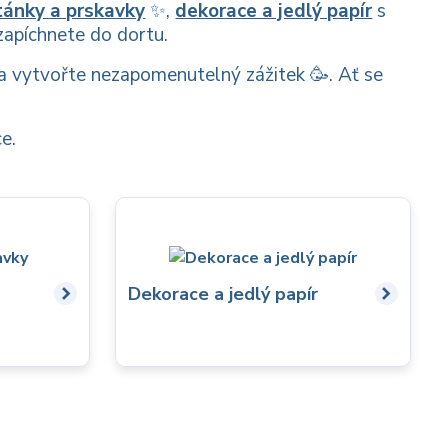
tánky a prskavky
✨,
dekorace a jedlý papír
s
zapíchnete do dortu.
é a vytvořte nezapomenutelný zážitek 🥳. Ať se
e.
Dekorace a jedlý papír