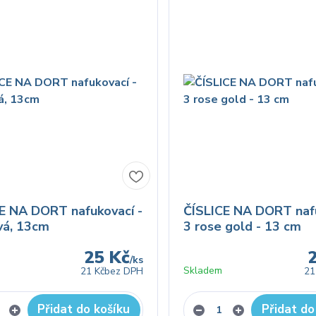
E NA DORT nafukovací -
ČÍSLICE NA DORT nafu
vá, 13cm
3 rose gold - 13 cm
25 Kč
/
ks
Skladem
21 Kč
bez DPH
21
Přidat do košíku
Přidat do