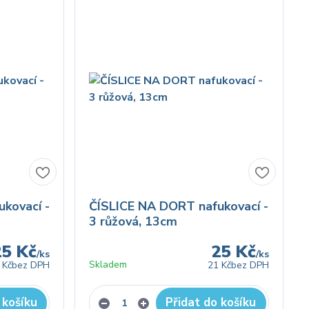
kovací -
ČÍSLICE NA DORT nafukovací -
3 růžová, 13cm
25 Kč
25 Kč
/
ks
/
ks
Skladem
 Kč
bez DPH
21 Kč
bez DPH
 košíku
Přidat do košíku