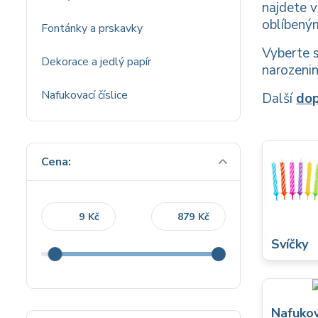
najdete 
oblíbený
Fontánky a prskavky
Vyberte s
Dekorace a jedlý papír
narozeni
Nafukovací číslice
Další
dop
Cena:
Kč
Kč
Svíčky
Nafukov