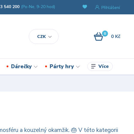
3 540 200
(Po-Ne, 9-20 hod)
Přihlášení
0
0 Kč
CZK
Více
Dárečky
Párty hry
osféru a kouzelný okamžik. 🎂 V této kategorii