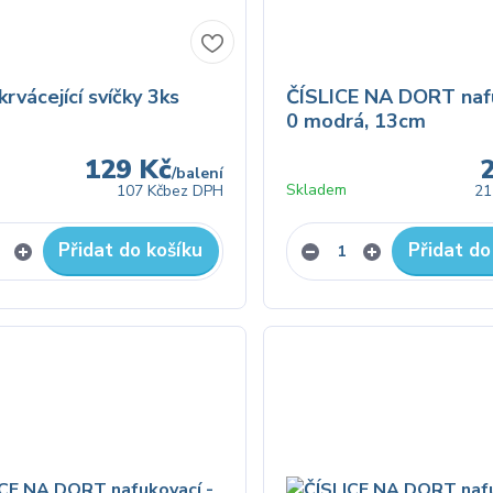
rvácející svíčky 3ks
ČÍSLICE NA DORT nafu
0 modrá, 13cm
129 Kč
/
balení
Skladem
107 Kč
bez DPH
21
Přidat do košíku
Přidat do