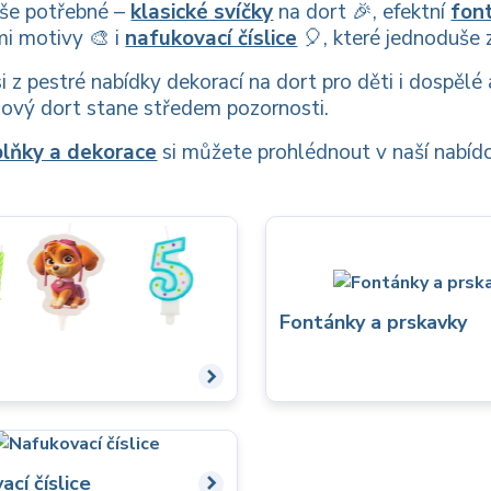
vše potřebné –
klasické svíčky
na dort 🎉, efektní
fon
mi motivy 🎨 i
nafukovací číslice
🎈, které jednoduše 
i z pestré nabídky dekorací na dort pro děti i dospěl
nový dort stane středem pozornosti.
lňky a dekorace
si můžete prohlédnout v naší nabídc
Fontánky a prskavky
ací číslice