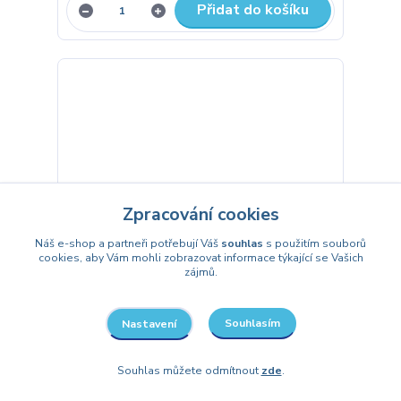
Přidat do košíku
Zpracování cookies
Náš e-shop a partneři potřebují Váš
souhlas
s použitím souborů
cookies, aby Vám mohli zobrazovat informace týkající se Vašich
zájmů.
Souhlasím
Nastavení
Svatební přání Novomanželům -
Auto
Souhlas můžete odmítnout
zde
.
49 Kč
/
ks