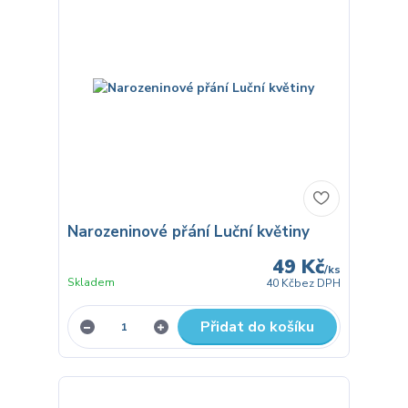
Narozeninové přání Luční květiny
49 Kč
/
ks
Skladem
40 Kč
bez DPH
Přidat do košíku