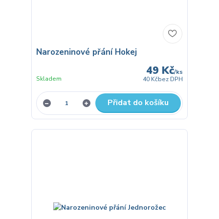
Narozeninové přání Hokej
49 Kč
/
ks
Skladem
40 Kč
bez DPH
Přidat do košíku