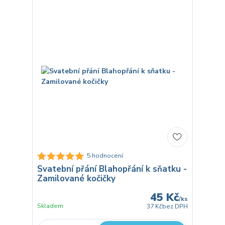
5 hodnocení
Svatební přání Blahopřání k sňatku -
Zamilované kočičky
45 Kč
/
ks
Skladem
37 Kč
bez DPH