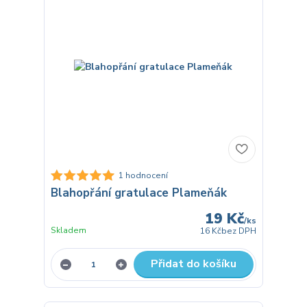
1 hodnocení
Blahopřání gratulace Plameňák
19 Kč
/
ks
Skladem
16 Kč
bez DPH
Přidat do košíku