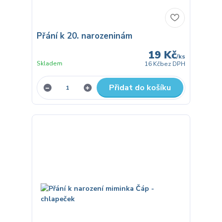
Přání k 20. narozeninám
19 Kč
/
ks
Skladem
16 Kč
bez DPH
Přidat do košíku