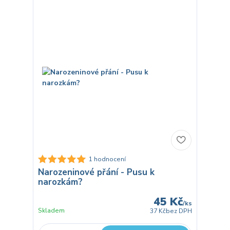
1 hodnocení
Narozeninové přání - Pusu k
narozkám?
45 Kč
/
ks
Skladem
37 Kč
bez DPH