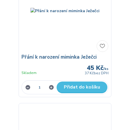
Přání k narození miminka Ježečci
45 Kč
/
ks
Skladem
37 Kč
bez DPH
Přidat do košíku