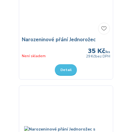
Narozeninové přání Jednorožec
35 Kč
/
ks
Není skladem
29 Kč
bez DPH
Detail