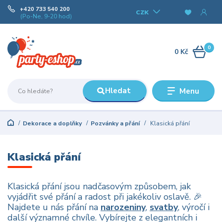
+420 733 540 200
CZK
(Po-Ne, 9-20 hod)
0
0 Kč
Hledat
Menu
Dekorace a doplňky
Pozvánky a přání
Klasická přání
Klasická přání
Klasická přání jsou nadčasovým způsobem, jak
vyjádřit své přání a radost při jakékoliv oslavě. 🎉
Najdete u nás přání na
narozeniny
,
svatby
, výročí i
další významné chvíle. Vybírejte z elegantních i