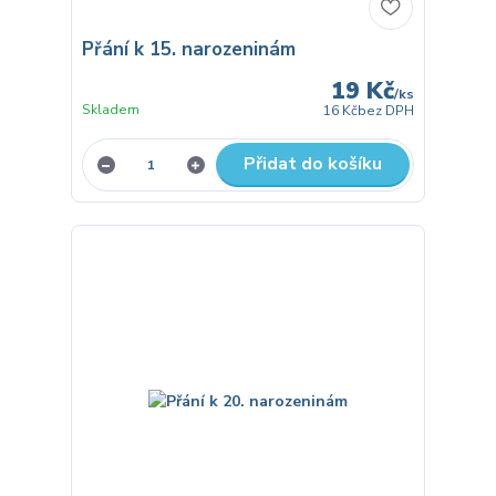
Přání k 15. narozeninám
19 Kč
/
ks
Skladem
16 Kč
bez DPH
Přidat do košíku