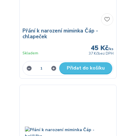
Přání k narození miminka Čáp -
chlapeček
45 Kč
/
ks
Skladem
37 Kč
bez DPH
Přidat do košíku