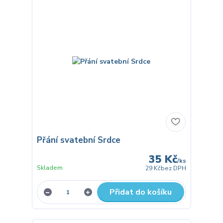
Přání svatební Srdce
35 Kč
/
ks
Skladem
29 Kč
bez DPH
Přidat do košíku